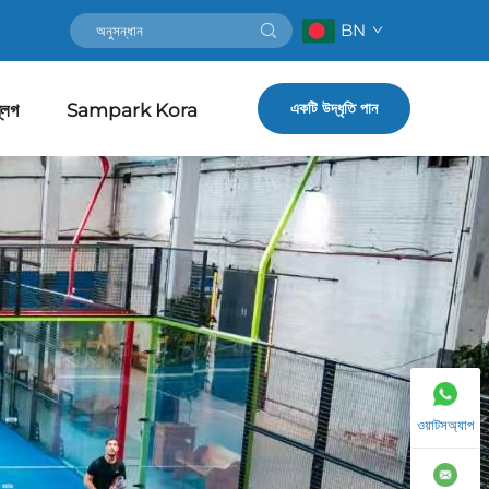
BN
একটি উদ্ধৃতি পান
্লগ
Sampark Kora
ওয়াটসঅ্যাপ