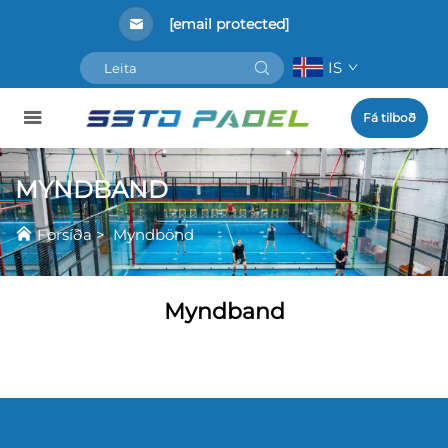
[email protected]
IS
Fá tilboð
MYNDBAND
Forsíða
>
Myndbönd
Myndband