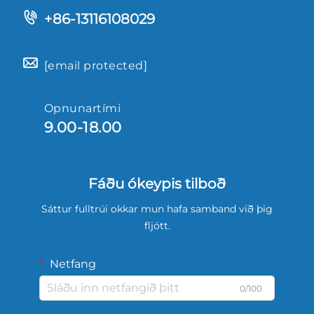
+86-13116108029
[email protected]
Opnunartími
9.00-18.00
Fáðu ókeypis tilboð
Sáttur fulltrúi okkar mun hafa samband við þig
fljótt.
Netfang
0/100