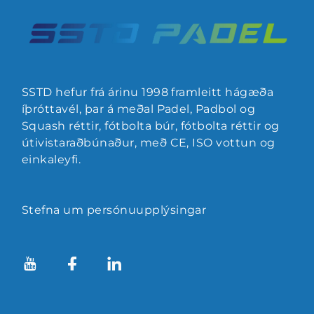
SSTD hefur frá árinu 1998 framleitt hágæða
íþróttavél, þar á meðal Padel, Padbol og
Squash réttir, fótbolta búr, fótbolta réttir og
útivistaraðbúnaður, með CE, ISO vottun og
einkaleyfi.
Stefna um persónuupplýsingar