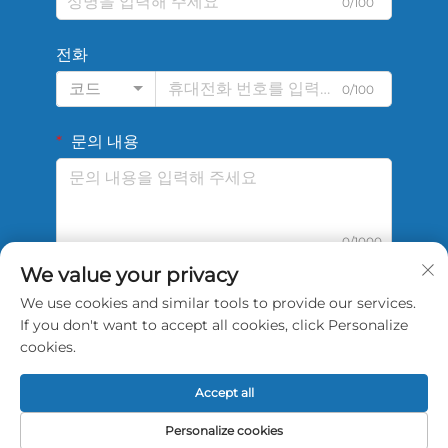
0/100
전화
코드
0/100
문의 내용
0/1000
We value your privacy
We use cookies and similar tools to provide our services.
제출
If you don't want to accept all cookies, click Personalize
cookies.
Accept all
Copyright © 2026 중국 승시 스포츠 테크 천진 유한회사. 판
Personalize cookies
권 소유.