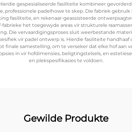
Hierdie gespesialiseerde fasiliteite kombineer gevorderd
 professionele padelhowe te skep. Die fabriek gebruik
ing fasiliteite, en rekenaar-geassisteerde ontwerpsag
of-fabrieke het toegewyde areas vir strukturele raamas
sing. Die vervaardigingsproses sluit weerbestande materia
esifiek vir padel ontwerp is. Hierdie fasiliteite handhaa
t finale samestelling, om te verseker dat elke hof aan ve
opsies in vir hofdimensies, beligtingstelsels, en estetie
en plekspesifikasies te voldoen.
Gewilde Produkte