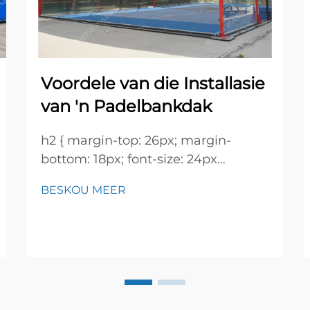
Voordele van die Installasie
van 'n Padelbankdak
h2 { margin-top: 26px; margin-
bottom: 18px; font-size: 24px
!important; font-weight: 600; line-
BESKOU MEER
height: normal; } h3 { margin-top:
26px; margin-bottom: 18px; font-
size: 20px !important; font-weight:
600; line-height: ...}