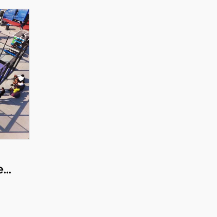
e
en
bol