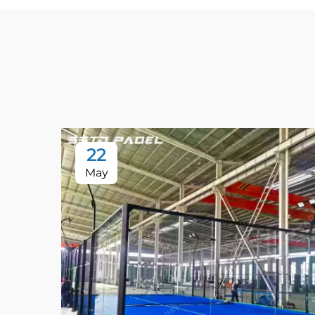
22
May