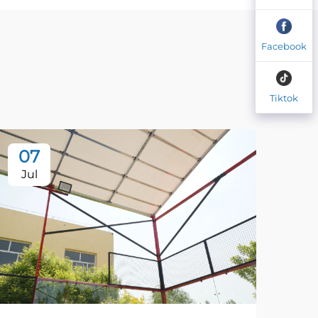
Facebook
Tiktok
07
2
Jul
Au