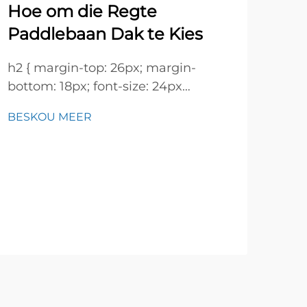
Hoe om die Regte
Pa
Paddlebaan Dak te Kies
Wa
h2 { margin-top: 26px; margin-
bottom: 18px; font-size: 24px
Ver
!important; font-weight: 600; line-
Mod
BESKOU MEER
height: normal; } h3 { margin-top:
ont
BES
26px; margin-bottom: 18px; font-
sede
size: 20px !important; font-weight:
Meks
600; line-height: ...}
ver
pad
men
en p