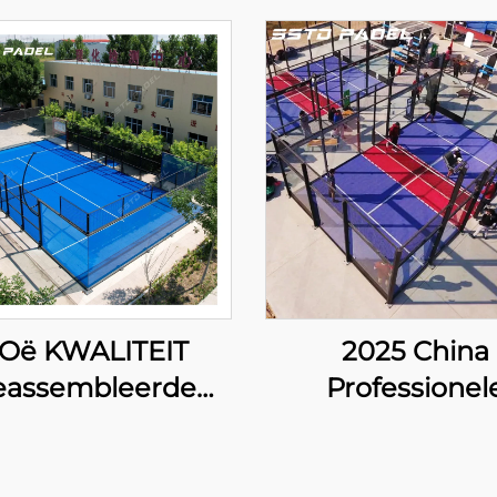
Oë KWALITEIT
2025 China
eassembleerde
Professionel
veilige
vervaardiger 
porttoerusting
uitvoerder Pad