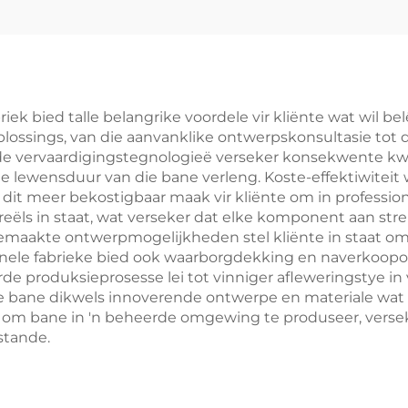
noramiese hof
Hofgrootte 10
l tennis padel hof
Bied 'n Stabiel
24 Uitstekende
Betroubare
erp Buite Paddle
Speeloppervlak
Hofs 003
k bied talle belangrike voordele vir kliënte wat wil belê 
ossings, van die aanvanklike ontwerpskonsultasie tot die 
de vervaardigingstegnologieë verseker konsekwente kwali
e lewensduur van die bane verleng. Koste-effektiwiteit
t meer bekostigbaar maak vir kliënte om in professionele
ëls in staat, wat verseker dat elke komponent aan stre
Pasgemaakte ontwerpmogelijkheden stel kliënte in staat o
ionele fabrieke bied ook waarborgdekking en naverkoop
e produksieprosesse lei tot vinniger afleweringstye in
bane dikwels innoverende ontwerpe en materiale wat d
om bane in 'n beheerde omgewing te produseer, versek
stande.