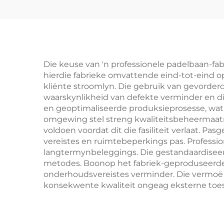
vervaardiger Klassieke
pa
Padel Hof Gevorderde
pade
Tegnologie vir Padel
20
Klub 001-2
Ontw
Die keuse van 'n professionele padelbaan-fabrie
hierdie fabrieke omvattende eind-tot-eind opl
kliënte stroomlyn. Die gebruik van gevorder
waarskynlikheid van defekte verminder en di
en geoptimaliseerde produksieprosesse, wat di
omgewing stel streng kwaliteitsbeheermaatre
voldoen voordat dit die fasiliteit verlaat. 
vereistes en ruimtebeperkings pas. Profess
langtermynbeleggings. Die gestandaardiseerd
metodes. Boonop het fabriek-geproduseerde 
onderhoudsvereistes verminder. Die vermoë 
konsekwente kwaliteit ongeag eksterne toe