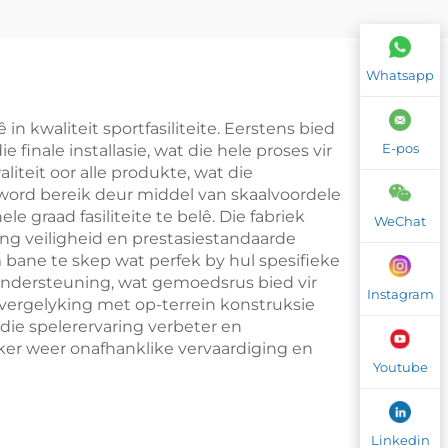
*6M
e en
Whatsapp
 005
in kwaliteit sportfasiliteite. Eerstens bied
E-pos
finale installasie, wat die hele proses vir
teit oor alle produkte, wat die
 word bereik deur middel van skaalvoordele
 graad fasiliteite te belê. Die fabriek
WeChat
ng veiligheid en prestasiestandaarde
m bane te skep wat perfek by hul spesifieke
ondersteuning, wat gemoedsrus bied vir
Instagram
 vergelyking met op-terrein konstruksie
ie spelerervaring verbeter en
er weer onafhanklike vervaardiging en
Youtube
Linkedin