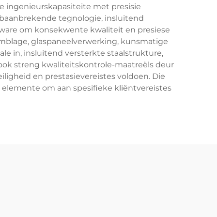
e ingenieurskapasiteite met presisie
 baanbrekende tegnologie, insluitend
teware om konsekwente kwaliteit en presiese
semblage, glaspaneelverwerking, kunsmatige
le in, insluitend versterkte staalstrukture,
f ook streng kwaliteitskontrole-maatreëls deur
iligheid en prestasievereistes voldoen. Die
se elemente om aan spesifieke kliëntvereistes