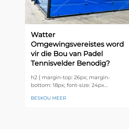
Watter
Omgewingsvereistes word
vir die Bou van Padel
Tennisvelder Benodig?
h2 { margin-top: 26px; margin-
bottom: 18px; font-size: 24px
!important; font-weight: 600; line-
BESKOU MEER
height: normal; } h3 { margin-top:
26px; margin-bottom: 18px; font-
size: 20px !important; font-weight:
600; line-height: ...}