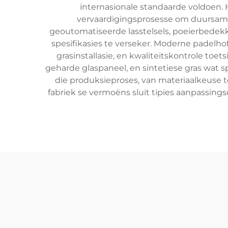
internasionale standaarde voldoen. 
vervaardigingsprosesse om duursame,
geoutomatiseerde lasstelsels, poeierbedekk
spesifikasies te verseker. Moderne padelh
grasinstallasie, en kwaliteitskontrole toet
geharde glaspaneel, en sintetiese gras wat sp
die produksieproses, van materiaalkeuse to
fabriek se vermoëns sluit tipies aanpassings