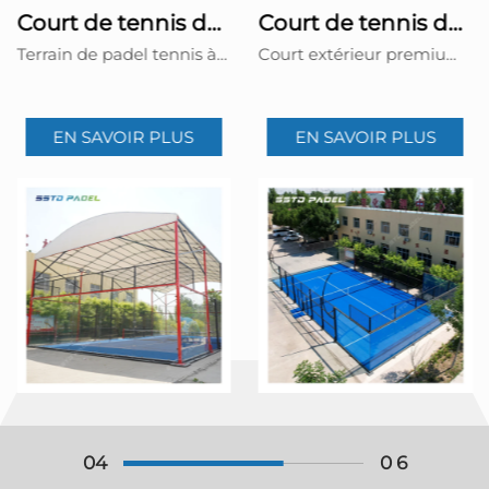
Court de tennis de padel super panoramique, courts de paddle extérieurs 003
Terrain de padbol de 10 × 6 m, référence 005
Court extérieur premium de padel avec vue à 360° sans colonnes. Comprend un châssis en acier robuste de 100 x 100 mm, du verre trempé de 12 mm et un éclairage LED assorti d'une garantie de 5 ans.
Filet de terrain de padbol avec structure robuste et zones de jeu sécurisées et entourées.
EN SAVOIR PLUS
EN SAVOIR PLUS
05
0 6