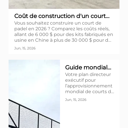
Coût de construction d'un court
Vous souhaitez construire un court de
de padel en 2026 : guide complet
padel en 2026 ? Comparez les coûts réels,
de construction
allant de 6 000 $ pour des kits fabriqués en
usine en Chine à plus de 30 000 $ pour des
constructions européennes. Maîtrisez les
Jun, 15, 2026
normes relatives aux fondations, les
spécifications du verre de 12 mm et
demandez dès maintenant un devis
Guide mondial
personnalisé ici !
Votre plan directeur
pour le
exécutif pour
développement
l’approvisionnement
mondial de courts de
de courts de
padel. Comparez les
Jun, 15, 2026
padel :
coûts des
équipements chinois
autorisations
et européens, vérifiez
préalables à la
les normes de
sécurité (verre de 12
construction et