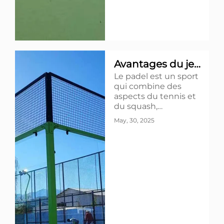
Avantages du jeu
Le padel est un sport
sur des terrains
qui combine des
de padel
aspects du tennis et
du squash,
rapidement en train
May, 30, 2025
de gagner en
popularité à travers
toute la Grande-
Bretagne et au-delà.
Toutes sortes de
personnes
découvrent ses
nombreux avantages
pour le plaisir et la
santé physique ;