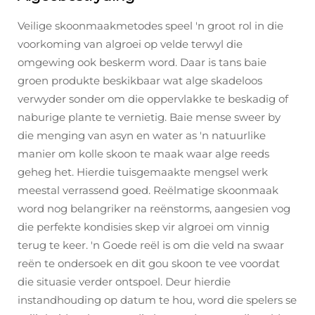
Veilige skoonmaakmetodes speel 'n groot rol in die
voorkoming van algroei op velde terwyl die
omgewing ook beskerm word. Daar is tans baie
groen produkte beskikbaar wat alge skadeloos
verwyder sonder om die oppervlakke te beskadig of
naburige plante te vernietig. Baie mense sweer by
die menging van asyn en water as 'n natuurlike
manier om kolle skoon te maak waar alge reeds
geheg het. Hierdie tuisgemaakte mengsel werk
meestal verrassend goed. Reëlmatige skoonmaak
word nog belangriker na reënstorms, aangesien vog
die perfekte kondisies skep vir algroei om vinnig
terug te keer. 'n Goede reël is om die veld na swaar
reën te ondersoek en dit gou skoon te vee voordat
die situasie verder ontspoel. Deur hierdie
instandhouding op datum te hou, word die spelers se