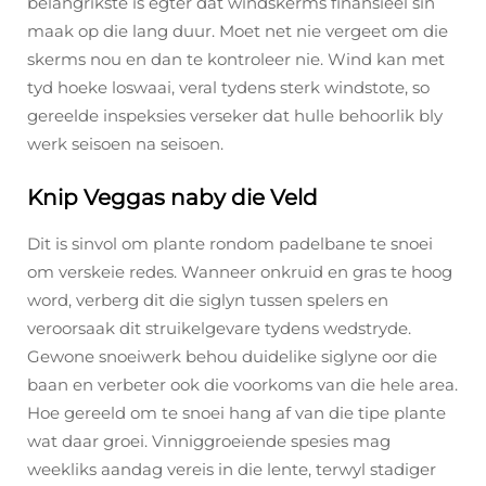
belangrikste is egter dat windskerms finansieel sin
maak op die lang duur. Moet net nie vergeet om die
skerms nou en dan te kontroleer nie. Wind kan met
tyd hoeke loswaai, veral tydens sterk windstote, so
gereelde inspeksies verseker dat hulle behoorlik bly
werk seisoen na seisoen.
Knip Veggas naby die Veld
Dit is sinvol om plante rondom padelbane te snoei
om verskeie redes. Wanneer onkruid en gras te hoog
word, verberg dit die siglyn tussen spelers en
veroorsaak dit struikelgevare tydens wedstryde.
Gewone snoeiwerk behou duidelike siglyne oor die
baan en verbeter ook die voorkoms van die hele area.
Hoe gereeld om te snoei hang af van die tipe plante
wat daar groei. Vinniggroeiende spesies mag
weekliks aandag vereis in die lente, terwyl stadiger