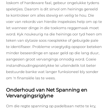
loskom of hardeware faal, gebeur ongelukke tydens
speletjies. Daarom is dit sinvol om heinings gereeld
te kontroleer om alles stewig en veilig te hou. Die
voer van rekords van hierdie inspeksies help om op te
let wanneer dinge in die toekoms reggemaak moet
word. Kyk noukeurig na die heinings oor tyd heen om
teken van slytasie soos roesplekke of gebuigde pale
te identifiseer. Probleme vroegtydig opspoor beteken
minder beseerdinge en spaar geld op die lang duur,
aangesien groot vervangings onnodig word. Goeie
instandhoudingspraktykke lei uiteindelik tot beter
bestuurde banke wat langer funksioneel bly sonder
om 'n finansiële las te wees.
Onderhoud van Net Spanning en
Vervangingsriglyne
Om die regte spanning op padelbaan nette te kry,