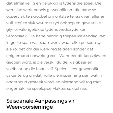
dat almal veilig en gelukkig is tydens die speel. Die
werklike werk behels gewoonlik om die bane se
oppervlak te skrobbel om ontslae te raak van allerlei
vuil, stof en slyk wat met tyd ophoop en gevaarlike
gly- of valongelukke tydens wedstryde kan
veroorsaak. Die bane benodig toepaslike aandag van
'n goeie span wat saamwerk, waar elke persoon sy
eie rol het om die werk reg te doen sonder dat
enigiemand oorweldig voel. Wanneer dit konsekwent
gedoen word, is die verskil duidelik sigbaar en
voelbaar op die baan self. Spelers keer gewoonlik
vaker terug omdat hulle die inspanning sien wat in
onderhoud gesteek word, en niemand wil tog met
ongemaklike speeloppervlaktes sukkel nie.
Seisoanale Aanpassings vir
Weervoorsieninge