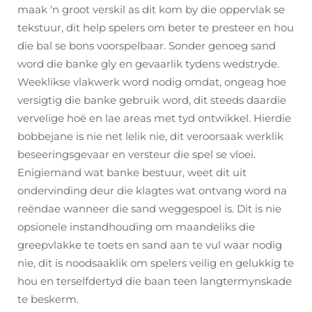
maak 'n groot verskil as dit kom by die oppervlak se
tekstuur, dit help spelers om beter te presteer en hou
die bal se bons voorspelbaar. Sonder genoeg sand
word die banke gly en gevaarlik tydens wedstryde.
Weeklikse vlakwerk word nodig omdat, ongeag hoe
versigtig die banke gebruik word, dit steeds daardie
vervelige hoë en lae areas met tyd ontwikkel. Hierdie
bobbejane is nie net lelik nie, dit veroorsaak werklik
beseeringsgevaar en versteur die spel se vloei.
Enigiemand wat banke bestuur, weet dit uit
ondervinding deur die klagtes wat ontvang word na
reëndae wanneer die sand weggespoel is. Dit is nie
opsionele instandhouding om maandeliks die
greepvlakke te toets en sand aan te vul waar nodig
nie, dit is noodsaaklik om spelers veilig en gelukkig te
hou en terselfdertyd die baan teen langtermynskade
te beskerm.