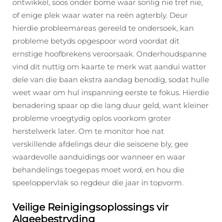
ontwikkel, soos onder bome waar sonlig nie tref nie,
of enige plek waar water na reën agterbly. Deur
hierdie probleemareas gereeld te ondersoek, kan
probleme betyds opgespoor word voordat dit
ernstige hoofbrekens veroorsaak. Onderhoudspanne
vind dit nuttig om kaarte te merk wat aandui watter
dele van die baan ekstra aandag benodig, sodat hulle
weet waar om hul inspanning eerste te fokus. Hierdie
benadering spaar op die lang duur geld, want kleiner
probleme vroegtydig oplos voorkom groter
herstelwerk later. Om te monitor hoe nat
verskillende afdelings deur die seisoene bly, gee
waardevolle aanduidings oor wanneer en waar
behandelings toegepas moet word, en hou die
speeloppervlak so regdeur die jaar in topvorm.
Veilige Reinigingsoplossings vir
Algeebestryding