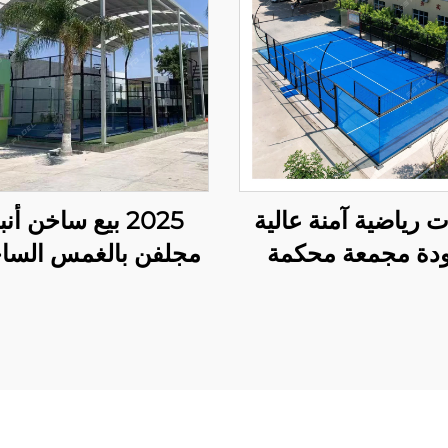
 رياضية آمنة عالية
2025 بيع ساخن أ
ودة مجمعة محكمة
مية باديل تنس باديل
مصباح LED بانو
2024 تصميم ممتاز محاكم
شراء محكمة بادي
ي الهواء الطلق 003
20م*6م محكمة ب
واحدة 004