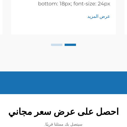
bottom: 18px; font-size: 24px
!important; font-weight: 600; line-
عرض المزيد
height: normal; } h3 { margin-top:
26px; margin-bottom: 18px; font-
size: 20px !important; font-weight:
600; line-height: ...}
احصل على عرض سعر مجاني
سيتصل بك ممثلنا قريبًا.