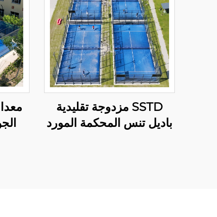
SSTD مزدوجة تقليدية
معدات
باديل تنس المحكمة المورد
الج
WPT ضوء LED المحكمة
بانورا
الكلاسيكية في الهواء الطلق
باديل 002
باديل ف