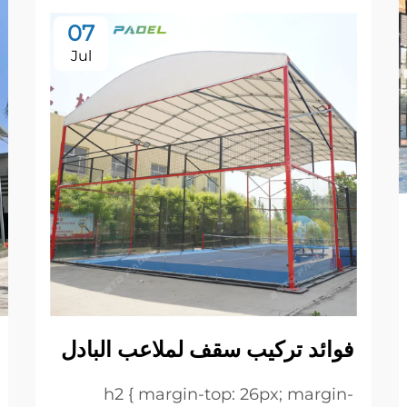
07
Jul
فوائد تركيب سقف لملاعب البادل
h2 { margin-top: 26px; margin-