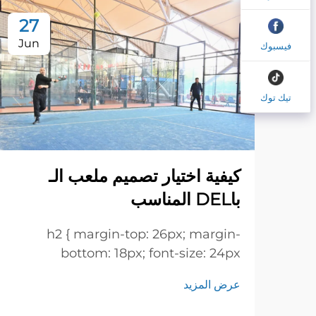
27
Jun
فيسبوك
تيك توك
كيفية اختيار تصميم ملعب الـ
باDEL المناسب
h2 { margin-top: 26px; margin-
bottom: 18px; font-size: 24px
!important; font-weight: 600; line-
عرض المزيد
height: normal; } h3 { margin-top:
26px; margin-bottom: 18px; font-