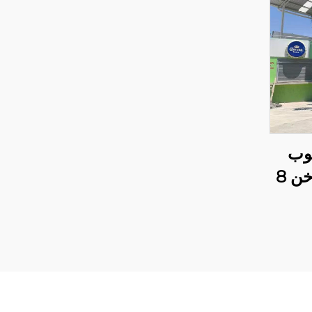
نبوب
مجلفن بالغمس الساخن 8
رامي واحد
ل
اديل