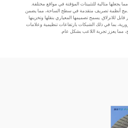
اح زجاجية مصفحة تلبي معايير اللعب الاحترافية. يمكن تجميع الساحة وتفكيكها في غضون 48 ساعة، مما يجعلها مثالية للتثبيتات المؤقتة في مواقع مختلفة.
اعي متخصص وأنظمة إضاءة LED احترافية للعب في المساء. تم دمج أنظمة تصريف متقدمة في سطح الساحة، مما يضمن
ل للانزلاق. يسمح تصميمها المعياري بنقلها وتخزينها
رورية، بما في ذلك الشبكات بارتفاعات تنظيمية وعلامات
 مما يعزز تجربة اللاعب بشكل عام.