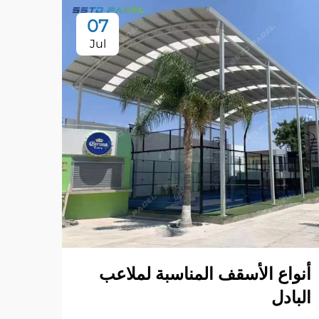
07
Jul
أنواع الأسقف المناسبة لملاعب
إضاء
البادل
الإغ