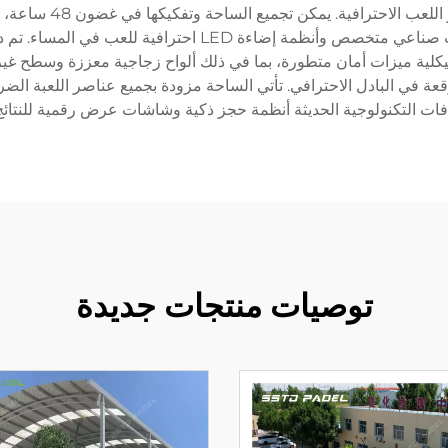
بإطار فولاذي قوي وألو
يتضمن التصميم أبعادًا قياسية تبلغ 10x20 مترًا، مع عشب صن
ية ميزات أمان متطورة، بما في ذلك ألواح زجاجية معززة وسطح غير قاب
قعة في البادل الاحترافي. تأتي الساحة مزودة بجميع عناصر اللعبة الض
ت التكنولوجية الحديثة أنظمة حجز ذكية وشاشات عرض رقمية للنتائج،
توصيات منتجات جديدة