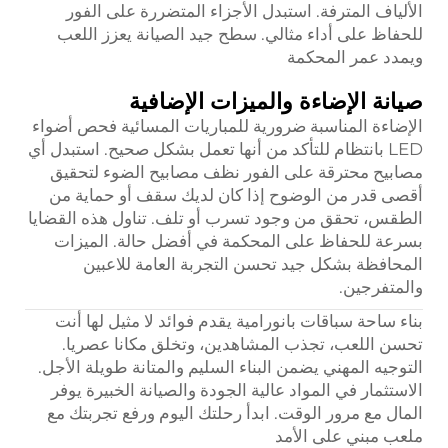
الألياف المترفة. استبدل الأجزاء المتضررة على الفور
للحفاظ على أداء مثالي. سطح جيد الصيانة يعزز اللعب
ويمدد عمر المحكمة
صيانة الإضاءة والميزات الإضافية
الإضاءة المناسبة ضرورية للمباريات المسائية فحص أضواء
LED بانتظام للتأكد من أنها تعمل بشكل صحيح. استبدل أي
مصابيح محترقة على الفور نظف مصابيح الضوء لتحقيق
أقصى قدر من الوضوح إذا كان لديك سقف أو حماية من
الطقس، تحقق من وجود تسرب أو تلف. تناول هذه القضايا
بسرعة للحفاظ على المحكمة في أفضل حالة. الميزات
المحافظة بشكل جيد تحسن التجربة العامة للاعبين
والمتفرجين.
بناء ساحة سباقات بانورامية يقدم فوائد لا مثيل لها أنت
تحسن اللعب، تجذب المشاهدين، وتخلق مكانا عصريا.
التوجيه المهني يضمن البناء السليم والمتانة طويلة الأجل.
الاستثمار في المواد عالية الجودة والصيانة الخبيرة يوفر
المال مع مرور الوقت. ابدأ رحلتك اليوم ورفع تجربتك مع
ملعب مبني على الأمد