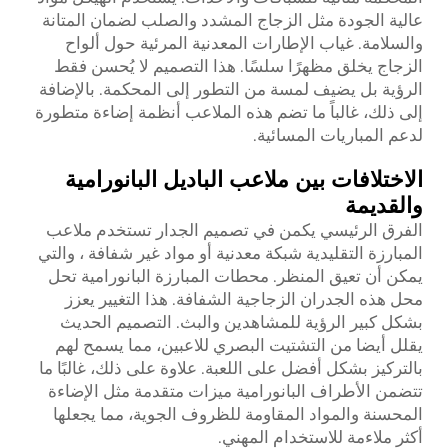
عالية الجودة مثل الزجاج المشدد والصلب لضمان المتانة
والسلامة. غياب الإطارات المعدنية المرئية حول ألواح
الزجاج يخلق مظهرًا سلسًا. هذا التصميم لا يُحسن فقط
الرؤية بل يضيف لمسة من التطور إلى المحكمة. بالإضافة
إلى ذلك، غالباً ما تضم هذه الملاعب أنظمة إضاءة متطورة
لدعم المباريات المسائية.
الاختلافات بين ملاعب الباديل البانورامية
والقديمة
الفرق الرئيسي يكمن في تصميم الجدار تستخدم ملاعب
المبارزة التقليدية شبكة معدنية أو مواد غير شفافة ، والتي
يمكن أن تعيق المنظر. محطات المبارزة البانورامية تحل
محل هذه الجدران الزجاجية الشفافة. هذا التغيير يعزز
بشكل كبير الرؤية للمشاهدين والبث. التصميم الحديث
يقلل أيضا من التشتيت البصري للاعبين، مما يسمح لهم
بالتركيز بشكل أفضل على اللعبة. علاوة على ذلك، غالبًا ما
تتضمن الأطراف البانورامية ميزات متقدمة مثل الإضاءة
المحسنة والمواد المقاومة للظروف الجوية، مما يجعلها
أكثر ملاءمة للاستخدام المهني.