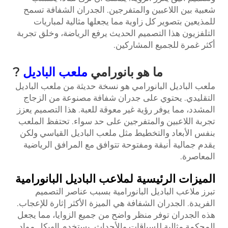
شعبية بين اللاعبين والمتفرجين. الجدران الشفافة تسمح
للمذيعين بتصوير كل زاوية مما يجعلها مثالية لمباريات
التلفزيون هذا التصميم الحديث يرفع الرياضة، وخلق تجربة
أكثر غمرة للجميع المشاركين.
ما هو بانورامي
ملعب الباديل
?
ملعب الباديل البانورامي هو نسخة حديثة من ملعب الباديل
التقليدي. يحتوي على جدران شفافة مصنوعة من الزجاج
المشدد، مما يوفر رؤية غير معوقة للعبة. هذا التصميم يعزز
تجربة اللاعبين والمتفرجين على حد سواء. تحتفظ الملعب
بنفس الأبعاد والتخطيط مثل ملعب الباديل القياسي ولكن
يقدم جمالية أنيقة ومفتوحة تتوافق مع المرافق الرياضية
المعاصرة.
الميزات الرئيسية لملاعب الباديل البانورامية
تبرز ملاعب الباديل البانورامية بسبب عناصر التصميم
الفريدة. الجدران الشفافة هي الميزة الأكثر إثارة للإعجاب.
هذه الجدران توفر منظر واضح من جميع الزوايا، مما يجعل
المحكمة مثالية للسباقات والأحداث. يستخدم الهيكل مواد