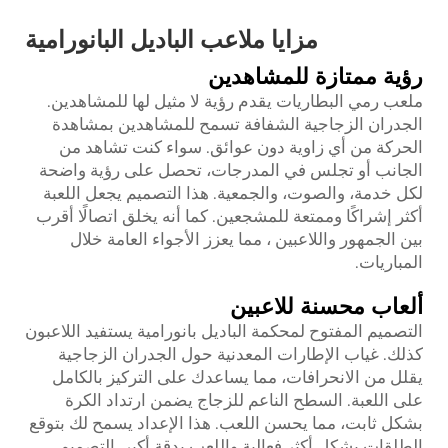
مزايا ملاعب الباديل البانورامية
رؤية ممتازة للمشاهدين
ملعب رمي البطاريات يقدم رؤية لا مثيل لها للمشاهدين.
الجدران الزجاجية الشفافة تسمح للمشاهدين بمشاهدة
الحركة من أي زاوية دون عوائق. سواء كنت تشاهد من
الجانب أو تجلس في المدرجات، تحصل على رؤية واضحة
لكل خدمة، والصوت، والجمعية. هذا التصميم يجعل اللعبة
أكثر إشراكًا وممتعة للمشجعين. كما أنه يخلق اتصالًا أقرب
بين الجمهور واللاعبين ، مما يعزز الأجواء العامة خلال
المباريات.
ألعاب محسنة للاعبين
التصميم المفتوح لمحكمة الباديل بانورامية يستفيد اللاعبون
كذلك. غياب الإطارات المعدنية حول الجدران الزجاجية
يقلل من الانحرافات، مما يساعدك على التركيز بالكامل
على اللعبة. السطح الناعم للزجاج يضمن ارتداد الكرة
بشكل ثابت، مما يحسن اللعب. هذا الإعداد يسمح لك بتوقع
الطلقات بشكل أكثر فعالية واللعب بدقة أكبر. التصميم