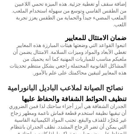
إضافة سقف أو تغطية جزئية. هذه الميزة تحمي اللاعبين
من الطقس القاسي وتوسع من سهولة استخدام الملعب.
الملعب المضيء جيداً والحماية من الطقس يعزز تجربة
اللعب.
ضمان الامتثال للمعايير
اتبعوا القواعد التي وضعتها هيئات المبارزة هذه المعايير
تغطي الأبعاد والمواد وميزات السلامة. الامتثال يضمن أن
ملعبكم مناسب للمباريات المهنية كما أنه يحميك من
المشاكل القانونية المحتملة راجعي بشكل منتظم تحديثات
هذه المعايير لتبقين محاكمتك على علم بالأمور.
نصائح الصيانة لملاعب الباديل البانورامية
تنظيف الحوائط الشفافة والحفاظ عليها
الجدران الشفافة هي أبرز أجزاء ساحتك لذا فمن الضروري
أن تبقيها نظيفة استخدم قطعة قماش ناعمة ومطهر زجاج
غير مُجَرَّد للقذف والبقع. تجنب المواد الكيميائية القاسية
التي يمكن أن تضر الزجاج المشدد. نظف الجدران بانتظام
للحفاظ على وضوحها ومنع تراكمها. إذا كانت ساحتك في