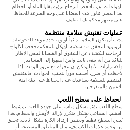
الهواء الطلق، فافحص الزجاج لرؤية بقايا الماء أو الحطام
بعد المطر. تناول هذه القضايا على وجه السرعة للحفاظ
على مظهر محكمةك النظيف
عمليات تفتيش سلامة منتظمة
يجب أن تكون السلامة دائماً أولوية حدد موعد للفحوصات
الروتينية للتحقق من سلامة الهيكل للمحكمة فحص الألواح
الزجاجية للكشف عن الشقوق أو الشظايا فحص الإطار
للتأكد من أنه يبقى ثابت وآمن انتبهوا إلى المسامير
والاشرارات، لأنها يمكن أن تتحرك مع مرور الوقت. إذا
لاحظت أي ضرر، أصلحه فوراً لتجنب الحوادث. فالتفتيش
المنتظم للسلامة يساعدك على الحفاظ على بيئة آمنة
للاعبين والمتفرجين.
الحفاظ على سطح اللعب
سطح اللعب يؤثر بشكل مباشر على جودة اللعبة. تمشيط
العشب الصناعي بشكل متكرر لإزالة الأوساخ والحطام. هذا
يُبقي السطح نظيفاً ويضمن ارتداد الكرة بشكل ثابت. تحقق
من وجود علامات للكسوف، مثل المناطق المسطحة أو