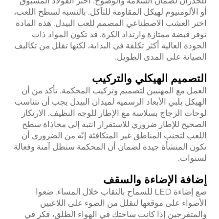
للجدران لضمان السلامة والوضوح. اختر الفولاذ المسبوق
أو الألومنيوم لهيكل المقاومة للتآكل. بالنسبة لسطح اللعب،
اختر العشب الاصطناعي المصمم للعب البيدل. هذه المادة
توفر قبضة ممتازة وارتداد الكرة. قد تكون المواد ذات
الجودة العالية أكثر تكلفة في البداية، لكنها تقلل من تكاليف
الصيانة على المدى الطويل.
التصميم الهيكلي والتركيب
العمل مع المهنيين لتصميم وتركيب المحكمة. تأكد من أن
الهيكل يلبي الأبعاد الرسمية لميدان البيدل يجب أن تتناسب
لوحات الزجاج بسلاسة مع الإطار للوجه النظيف. الارتكاز
الصحيح للإطار ضروري للاستقرار انتبه إلى محاذاة سطح
اللعب لتجنب المناطق غير المتكافئة إنّه من الضروري أن
تكون المنشأة جيدة لضمان أن المحكمة ستظل آمنة وفعالة
لسنوات.
إضافة الإضاءة والسقف
ضع إضاءة LED للسماح بالثقاب خلال المساء. ضعوا
الأضواء على موقعها لتقلل من الضوء على اللاعبين
والمتفرجين إذا كانت ساحتك في الهواء الطلق، فكر في