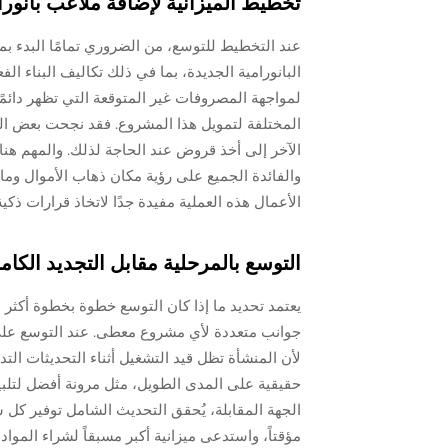
تخطيط الميزانية لإضافة ملاعب بانورا
عند التخطيط للتوسع، من الضروري تمامًا البدء بمي
البانورامية الجديدة، بما في ذلك تكاليف البناء ا
لمواجهة المصروفات غير المتوقعة التي تظهر دائمًا 
المختلفة لتمويل هذا المشروع. فقد نجحت بعض ا
الآخر إلى أخذ قروض عند الحاجة لذلك. والمهم هنا
والفائدة الجميع على رؤية مكان ذهاب الأموال وما
الأعمال هذه العملية مفيدة جدًا لاتخاذ قرارات ذكية
التوسع بالمرحلية مقابل التجديد الكام
يعتمد تحديد ما إذا كان التوسع خطوة بخطوة أكثر
جوانب متعددة لأي مشروع معطى. عند التوسع على م
لأن المنشأة تظل قيد التشغيل أثناء التحديثات الت
حقيقية على المدى الطويل، مثل مرونة أفضل لتلبي
الجهة المقابلة، يُحقق التحديث الشامل توفير كل 
مؤقتاً، واستدعى ميزانية أكبر مسبقاً لشراء الموا