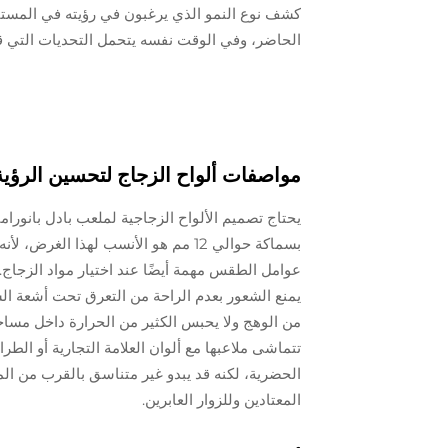
كشف نوع النمو الذي يرغبون في رؤيته في المستقب
الحاضر، وفي الوقت نفسه يتحمل التحديات التي ق
مواصفات ألواح الزجاج لتحسين الرؤية
يحتاج تصميم الألواح الزجاجية لملعب بادل بانورام
بسماكة حوالي 12 مم هو الأنسب لهذا ا
عوامل الطقس مهمة أيضًا عند اختيار مواد الزجاج
يمنع الشعور بعدم الراحة من التعرق تحت أشعة الش
من الوهج ولا يحبس الكثير من الحرارة داخل مساحة
تتماشى ملاعبها مع ألوان العلامة التجارية أو الط
الحضرية، لكنه قد يبدو غير متناسق بالقرب من المبا
المعتادين وللزوار العابرين.