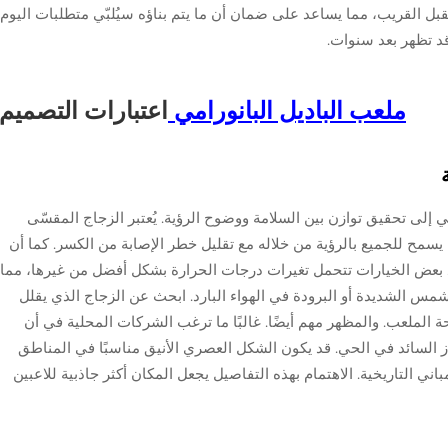
ل القريب، مما يساعد على ضمان أن ما يتم بناؤه سيُلبّي متطلبات اليوم
د تظهر بعد سنوات.
ملعب الباديل البانورامي
اعتبارات التصميم
ي إلى تحقيق توازن بين السلامة ووضوح الرؤية. يُعتبر الزجاج المقسّى
لغرض، لأنه يسمح للجميع بالرؤية من خلاله مع تقليل خطر الإصابة من الكسر. كما أن
. بعض الخيارات تتحمل تغيرات درجات الحرارة بشكل أفضل من غيرها، مما
مس الشديدة أو البرودة في الهواء البارد. ابحث عن الزجاج الذي يقلل
 الملعب. والمظهر مهم أيضًا. غالبًا ما ترغب الشركات المحلية في أن
راز السائد في الحي. قد يكون الشكل العصري الأنيق مناسبًا في المناطق
ني التاريخية. الاهتمام بهذه التفاصيل يجعل المكان أكثر جاذبية للاعبين