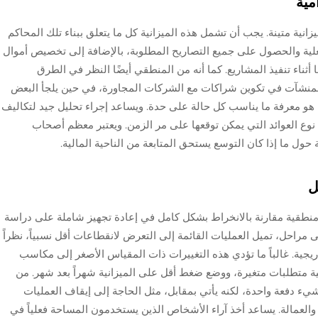
مية
زانية متينة. يجب أن تشمل هذه الميزانية كل ما يتعلق ببناء تلك المحاكم
لفعلية والحصول على جميع التصاريح المطلوبة، بالإضافة إلى تخصيص أموال
أثناء تنفيذ المشاريع. كما أنه من المنطقي أيضًا النظر في الطرق
لمنشآت في تكوين شراكات مع الشركات المجاورة، في حين يلجأ البعض
 هو معرفة ما يناسب كل حالة على حدة. ويساعد إجراء تحليل جيد لتكاليف
 نوع العوائد التي يمكن توقعها على مر الزمن. ويعتبر معظم أصحاب
 حول ما إذا كان التوسع يستحق المتابعة من الناحية المالية.
ل
 منطقية مقارنة بالانخراط بشكل كامل في إعادة تجهيز شاملة على دراسة
راحل، تميل العمليات القائمة إلى التعرض لانقطاعات أقل نسبياً، نظراً
دريجية. غالباً ما تؤدي هذه التغييرات ذات المقياس الأصغر إلى مكاسب
ة متطلبات متغيرة، ووضع ضغط أقل على الميزانية شهراً بعد شهر. من
شيء دفعة واحدة، لكنه يأتي بمقابل، مثل الحاجة إلى إيقاف العمليات
د والعمالة. يساعد أخذ آراء الأشخاص الذين يستخدمون المساحة فعلياً في