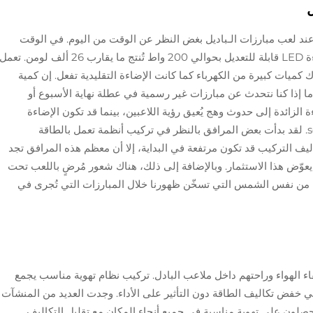
ل
عند لعب مبارزات الـباديل بغض النظر عن الوقت من اليوم. في الوقت
الحالي، يتجه العديد من الملاعب إلى خيارات إضاءة LED قابلة للتعديل بحوالي 200 واط تُنتج ما يقارب 26 ألف لومن. تعم
كميات كبيرة من الكهرباء كما كانت الإضاءة التقليدية تفعل. إن كمية
ما إذا كنا نتحدث عن مبارزات غير رسمية في عطلة نهاية الأسبوع أو
لزائدة إلى حدوث وهج يُعيق رؤية اللاعبين، بينما قد تكون الإضاءة
القليلة جداً سبباً في اضطرار الجميع للsquinting. لقد بدأت بعض المرافق بالنظر في تركيب أنظمة تعمل بالطاقة
يف التركيب قد تكون مرتفعة في البداية، إلا أن معظم هذه المرافق تجد
يعوّض هذا الاستثمار. وبالإضافة إلى ذلك، هناك شعور مُرضٍ باللعب تحت
 من نفس الشمس التي تسخّن ظهورنا خلال المبارزات التي تُجرى في
نقاء الهواء وراحتهم داخل ملاعب البادل. تركيب نظام تهوية مناسب يجمع
 في خفض تكاليف الطاقة دون التأثير على الأداء. وجدت العديد من المنشآت
حصلون على تهوية مناسبة في جميع أنحاء المكان مع تقليل التكاليف