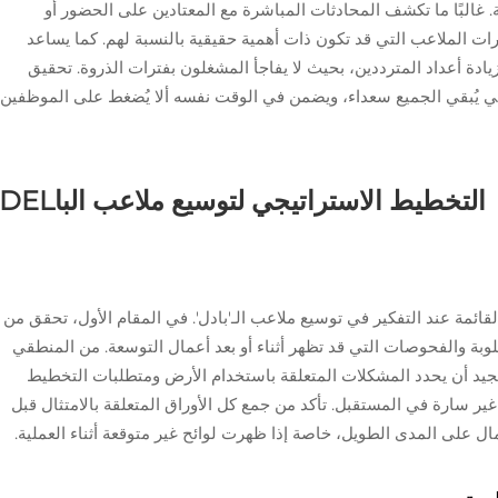
 غالبًا ما تكشف المحادثات المباشرة مع المعتادين على الحضور أو
رات الملاعب التي قد تكون ذات أهمية حقيقية بالنسبة لهم. كما يساعد
زيادة أعداد المترددين، بحيث لا يفاجأ المشغلون بفترات الذروة. تحقيق
علي يُبقي الجميع سعداء، ويضمن في الوقت نفسه ألا يُضغط على الموظفين
التخطيط الاستراتيجي لتوسيع ملاعب الباDEL
قائمة عند التفكير في توسيع ملاعب الـ'بادل'. في المقام الأول، تحقق من
لوبة والفحوصات التي قد تظهر أثناء أو بعد أعمال التوسعة. من المنطقي
الجيد أن يحدد المشكلات المتعلقة باستخدام الأرض ومتطلبات التخطيط
 غير سارة في المستقبل. تأكد من جمع كل الأوراق المتعلقة بالامتثال قبل
لمال على المدى الطويل، خاصة إذا ظهرت لوائح غير متوقعة أثناء العملية.