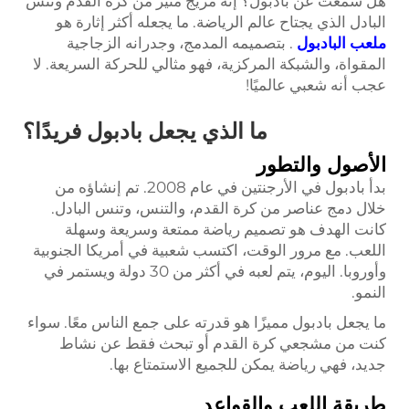
هل سمعت عن بادبول؟ إنه مزيج مثير من كرة القدم وتنس
البادل الذي يجتاح عالم الرياضة. ما يجعله أكثر إثارة هو
ملعب البادبول
. بتصميمه المدمج، وجدرانه الزجاجية
المقواة، والشبكة المركزية، فهو مثالي للحركة السريعة. لا
عجب أنه شعبي عالميًا!
ما الذي يجعل بادبول فريدًا؟
الأصول والتطور
بدأ بادبول في الأرجنتين في عام 2008. تم إنشاؤه من
خلال دمج عناصر من كرة القدم، والتنس، وتنس البادل.
كانت الهدف هو تصميم رياضة ممتعة وسريعة وسهلة
اللعب. مع مرور الوقت، اكتسب شعبية في أمريكا الجنوبية
وأوروبا. اليوم، يتم لعبه في أكثر من 30 دولة ويستمر في
النمو.
ما يجعل بادبول مميزًا هو قدرته على جمع الناس معًا. سواء
كنت من مشجعي كرة القدم أو تبحث فقط عن نشاط
جديد، فهي رياضة يمكن للجميع الاستمتاع بها.
طريقة اللعب والقواعد