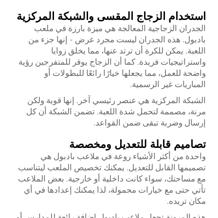
استخدام الزجاج المقسى والشبكة المركزية
الجدران الزجاجية المعالجة هي ميزة بارزة في ملعب
بادبول. هذه الجدران ليست مجرد عرض - إنها جزء من
اللعبة. يمكن للكرة أن ترتد عنها، مما يخلق زوايا
واستراتيجيات فريدة. كما أن الزجاج يوفر للمتفرجين رؤية
واضحة للعمل، مما يجعلها خيارًا رائعًا للبطولات أو
المباريات غير الرسمية.
الشبكة المركزية هي عنصر رئيسي آخر. إنها قوية ولكن
مرنة، مصممة لتحمل شدة اللعبة. تضمن الشبكة أن كل
إرسال وضربة تبقى ضمن القواعد.
تصاميم قابلة للتعديل ومخصصة
واحدة من أكثر الأشياء روعة في ملاعب بادبول هي
تصميمها القابل للتعديل. يمكنك تخصيص الملعب ليتناسب
مع مساحتك، سواء كانت داخلية أو خارجية. بعض الملاعب
تأتي حتى مع خيارات محمولة، لذا يمكنك إعدادها في أي
مكان تريده.
هذه المرونة تجعل ملاعب بادبول إضافة رائعة للمدارس أو