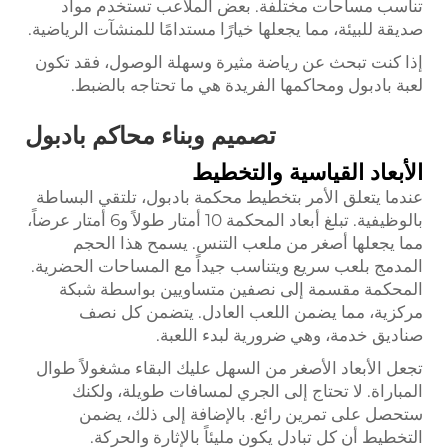
تناسب مساحات مختلفة. بعض الملاعب تستخدم مواد
صديقة للبيئة، مما يجعلها خيارًا مستدامًا للمنشآت الرياضية.
إذا كنت تبحث عن رياضة مثيرة وسهلة الوصول، فقد تكون
لعبة بادبول ومحاكمها الفريدة هي ما تحتاجه بالضبط.
تصميم وبناء محاكم بادبول
الأبعاد القياسية والتخطيط
عندما يتعلق الأمر بتخطيط محكمة بادبول، تلتقي البساطة
بالوظيفية. تبلغ أبعاد المحكمة 10 أمتار طولاً و6 أمتار عرضاً،
مما يجعلها أصغر من ملعب التنس. يسمح هذا الحجم
المدمج بلعب سريع ويتناسب جيداً مع المساحات الحضرية.
المحكمة مقسمة إلى نصفين متساويين بواسطة شبكة
مركزية، مما يضمن اللعب العادل. يتضمن كل نصف
صناديق خدمة، وهي ضرورية لبدء اللعبة.
تجعل الأبعاد الأصغر من السهل عليك البقاء مشغولاً طوال
المباراة. لا تحتاج إلى الجري لمسافات طويلة، ولكنك
ستحصل على تمرين رائع. بالإضافة إلى ذلك، يضمن
التخطيط أن كل تبادل يكون مليئاً بالإثارة والحركة.