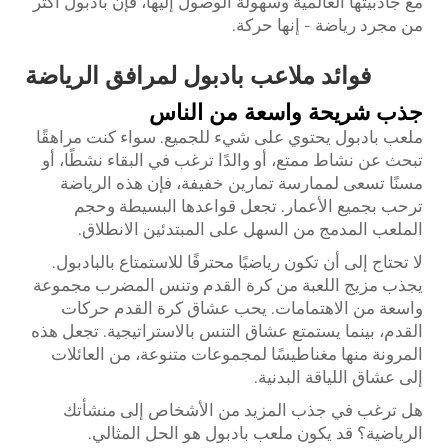
مع جاذبيتها العالمية وسهولة الوصول إليها، فإن بادبول أكثر
من مجرد رياضة - إنها حركة.
فوائد ملاعب بادبول لمرافق الرياضة
جذب شريحة واسعة من الناس
ملعب بادبول يحتوي على شيء للجميع. سواء كنت مراهقًا
تبحث عن نشاط ممتع، أو والدًا ترغب في البقاء نشطًا، أو
مسنًا تسعى لممارسة تمارين خفيفة، فإن هذه الرياضة
ترحب بجميع الأعمار. تجعل قواعدها البسيطة وحجم
الملعب المدمج من السهل على المبتدئين الانطلاق.
لا تحتاج إلى أن تكون رياضيًا محترفًا للاستمتاع بالبادبول.
يجذب مزيج اللعبة من كرة القدم وتنس المضرب مجموعة
واسعة من الاهتمامات. يحب عشاق كرة القدم حركات
القدم، بينما يستمتع عشاق التنس بالاستراتيجية. تجعل هذه
المرونة منها مغناطيسًا لمجموعات متنوعة، من العائلات
إلى عشاق اللياقة البدنية.
هل ترغب في جذب المزيد من الأشخاص إلى منشأتك
الرياضية؟ قد يكون ملعب بادبول هو الحل المثالي.