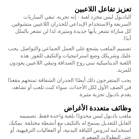
تعزيز تفاعل اللاعبين
البادبول ليس مجرد لعبة - إنه تجربة. تبقي المباريات
السريعة والاستخدام الإبداعي للجدران اللاعبين متشوقين.
كل مباراة تشعر بأنها جديدة ومثيرة، لذا لن تشعر بالملل
أبدًا.
تصميم الملعب يشجع على العمل الجماعي والتواصل. يجب
عليك وشريكك وضع استراتيجيات والتكيف للفوز. هذه
اللعبة الديناميكية تبني روح الصداقة وتبقي اللاعبين يعودون
للمزيد.
يحب المتفرجون ذلك أيضًا! الجدران الشفافة تمنحهم مقعدًا
في الصف الأول لكل الأحداث. سواء كنت تلعب أو تشاهد،
يقدم بادبول تجربة مثيرة.
وظائف متعددة الأغراض
ملعب بادبول ليس محدودًا بلعبة واحدة فقط. تصميمه
القابل للتعديل يسمح له بالتكيف مع أنشطة مختلفة. يمكنك
استخدامه لدروس اللياقة البدنية، أو الفعاليات الترفيهية، أو
حتى البطولات الصغيرة.