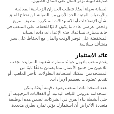
صديقة للبيئة توفر المال على المدى الطويل.
الصيانة سهلة أيضًا. تتطلب الجدران الزجاجية المعالجة
والأرضيات المتينة الحد الأدنى من الصيانة. لن تحتاج للقلق
بشأن الإصلاحات أو الاستبدالات المتكررة. تنظيف سريع
وفحص عرضي عادة ما يكون كافيًا للحفاظ على الملعب في
حالة ممتازة. تساعدك هذه الإعدادات ذات الصيانة
المنخفضة على توفير الوقت والمال مع الحفاظ على سير
منشأتك بسلاسة.
عائد الاستثمار
يقدم ملعب بادبول عوائد ممتازة. شعبيته المتزايدة تجذب
اللاعبين من جميع الأعمار، مما يضمن تدفقًا ثابتًا من
المستخدمين. يمكنك استضافة البطولات، تأجير الملعب، أو
تقديم عضويات لتعظيم الإيرادات.
تعدد استخدامات الملعب يضيف قيمة أيضًا. يمكن
استخدامه لدروس اللياقة البدنية، أو الفعاليات الترفيهية، أو
حتى أنشطة بناء الفرق في الشركات. تضمن هذه الوظيفة
متعددة الأغراض أن استثمارك يؤتي ثماره بطرق متعددة.