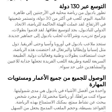
التوسع عبر 130 دولة
تطور بادبول من رياضة محلية في الأرجنتين إلى ظاهرة
عالمية. اليوم، تُلعب في أكثر من 30 دولة، وتستمر شعبيتها
في الارتفاع. لقد عملت الهيئة الحاكمة للرياضة، الاتحاد
الدولي للبادبول، بجد لتوسيع نطاقها. لقد قدموا بطولات،
وبرامج تدريب، وشراكات لجلب بادبول إلى جماهير جديدة.
ستجد ملاعب بادبول في أوروبا وآسيا وحتى أفريقيا. دول
مثل إسبانيا وإيطاليا والبرتغال قد احتضنت هذه الرياضة،
حيث استضافت بطولات وطنية وفعاليات دولية. الطبيعة
السريعة للعبة وطريقة اللعب الفريدة تجعلها جذابة للاعبين
والمشاهدين على حد سواء.
الوصول للجميع من جميع الأعمار ومستويات
المهارة
واحدة من أفضل الأشياء في بادبول هي مدى شموليتها.
سواء كنت مراهقًا، أو رياضيًا مخضرمًا، أو مجرد شخص
يبحث عن نشاط ممتع، يمكنك الاستمتاع بهذه الرياضة.
القواعد بسيطة، وحجم الملعب المدمج يجعل من السهل