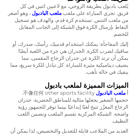
يُلعب بادبول بطريقة الزوجي، مع لاعبين اثنين في كل
فريق. تجري المباراة على ملعب
ملعب البادبول
، وهو أصغر
من ملعب التنس. تستخدم كرة قدم، والهدف هو تسجيل
النقاط بإرسال الكرة فوق الشبكة إلى الجانب المقابل
للخصم.
إليك المفاجأة: يمكنك استخدام قدميك، رأسك، صدرك، أو
ساقيك لضرب الكرة. الجدران هي جزء من اللعبة أيضًا!
يمكن أن ترتد الكرة عن جدران الزجاج المقسى، مما
يضيف ديناميكية مثيرة للمباراة. كل تبادل للكرة سريع، مما
يبقيك في حالة تأهب.
الميزات المميزة لملعب بادبول
أ
ملعب البادبول
不像任何 other sports facility.
حجمها الصغير يجعلها مثالية للمناطق الحضرية. جدران
الزجاج المعزّز تتيح لعبًا إبداعيًا بينما توفر للجمهور رؤية
واضحة. الشبكة المركزية تقسم الملعب وتضمن اللعب
النظيف.
العديد من الملاعب قابلة للتعديل والتخصيص، لذا يمكن أن