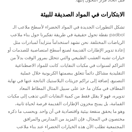
الابتكارات في المواد الصديقة للبيئة
تشكل التطورات الجديدة في المواد الخضراء لأسطح ملاعب الـ
padbol نقطة تحول حقيقية في طريقة تفكيرنا حول بناء ملاعب
الرياضات المختلفة. نحن نشهد استخداماً متزايداً لمبادرات مثل
إعادة تدوير الإطارات القديمة لصنع أسطح امتصاصية للصدمات أو
خيارات تشبه العشب الطبيعي والتي تتحلل بمرور الوقت بدلاً من
التراكم لسنوات في مكبات النفايات. كانت للمواد الاصطناعية
التقليدية مشاكل دائماً تتعلق ببصمتها الكربونية خلال عملية
التصنيع، إضافة إلى تراكم جزيئات البلاستيك الناتجة عنها في نهاية
المطاف في مكان ما. خذ على سبيل المثال المطاط المعاد
تدويره، فهو لا يقلل فقط من كمية النفايات التي تذهب إلى مكبات
القمامة، بل يمنح مخزون الإطارات القديمة فرصة لحياة ثانية،
وهو ما يحقق منفعة بيئية واقتصادية في آن واحد. وبحسب ما ذكره
مختصون في المجال، فإن المزيد من المدارس والمرافق
المجتمعية تطلب الآن هذه الخيارات الخضراء عند بناء ملاعب