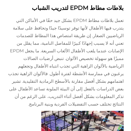
بلاطات مطاط EPDM لتدريب الشباب
تعمل بلاطات مطاط EPDM بشكل جيد حقًا في الأماكن التي
يتدرب فيها الأطفال لأنها توفر توسيدًا جيدًا وتحافظ على سلامة
الرياضيين الصغار. إن طريقة امتصاص هذا المطاط للصدمات
تعني أنه لا يسبب إجهادًا كبيرًا للمفاصل النامية، مما يقلل من
الإصابات عندما يلعب الأطفال الألعاب السريعة. ما يجعل EPDM
مميزًا هو سهولة تخصيص الألوان. تنبض أرضيات الصالات
الرياضية بالألوان الزاهية التي تجذب انتباه الأطفال وتجعلهم
يرغبون في ممارسة الأنشطة لفترة أطول. فالألوان الزاهية تجذب
اهتمامهم بشكل أفضل مقارنة بالأسطح الرمادية التقليدية. تشير
بعض الدراسات بالفعل إلى أن البيئة الملونة تساعد الأطفال على
تذكر المعلومات بشكل أفضل أثناء التدريب، على الرغم من أن
النتائج تختلف حسب التفضيلات الفردية وبنية البرنامج.