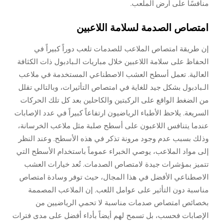
منافسًا على أرض الملعب.
امتصاص الصدمة لسلامة اللاعبين
إن طريقة امتصاص الملاعب للصدمات تلعب دوراً كبيراً في
الحفاظ على سلامة اللاعبين خلال مباريات الـبادبول ذات الكثافة
العالية. تعمل أسطح العشب الاصطناعي المستخدمة في ملاعب
الـبادبول بشكل جيد للغاية في امتصاص التأثيرات، وبالتالي تقلل
من الضغط الواقع على الركبتين والكاحلين بعد كل تلك الحركات
السريعة. يلاحظ الأطباء الرياضيون ارتفاعاً كبيراً في عدد الإصابات
عندما يتنافس اللاعبون على أسطح صلبة مثل ملاعب الخرسانة،
وذلك بسبب عدم وجود مرونة تذكر في هذه الأسطح. وعند النظر
إلى مواد الملاعب، يوصي الخبراء عموماً باستخدام الأسطح التي
تتميز بمؤشرات جيدة لامتصاص الصدمات. تُعد خيارات العشب
الاصطناعي الأفضل في هذا المجال، حيث توفر وسادة امتصاص
مناسبة دون التأثير على عوامل اللعب. إن الملاعب المصممة
بخصائص امتصاص صدمات مناسبة لا تحمي الرياضيين من
الإصابات فحسب، بل تسمح لهم أيضاً بأداء أفضل على مدى فترات