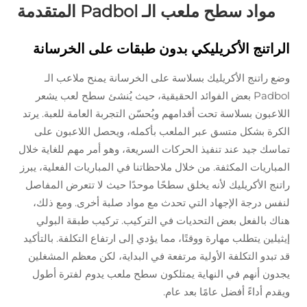
مواد سطح ملعب الـ Padbol المتقدمة
الراتنج الأكريليكي بدون طبقات على الخرسانة
وضع راتنج الأكريليك بسلاسة على الخرسانة يمنح ملاعب الـ
Padbol بعض الفوائد الحقيقية، حيث يُنشئ سطح لعب يشعر
اللاعبون بسلاسة تحت أقدامهم ويُحسّن التجربة العامة للعبة. يرتد
الكرة بشكل متسق عبر الملعب بأكمله، ويحصل اللاعبون على
تماسك جيد عند تنفيذ الحركات السريعة، وهو أمر مهم للغاية خلال
المباريات المكثفة. من خلال ملاحظاتنا في المباريات الفعلية، يبرز
راتنج الأكريليك لأنه يخلق سطحًا موحدًا حيث لا تتعرض المفاصل
لنفس درجة الإجهاد التي تحدث مع مواد صلبة أخرى. ومع ذلك،
هناك بالفعل بعض التحديات في التركيب. تركيب طبقة البولي
إيثيلين يتطلب مهارة ووقتًا، مما يؤدي إلى ارتفاع التكلفة. بالتأكيد
قد تبدو التكلفة الأولية مرتفعة في البداية، لكن معظم المشغلين
يجدون أنهم في النهاية يمتلكون سطح ملعب يدوم لفترة أطول
ويقدم أداءً أفضل عامًا بعد عام.