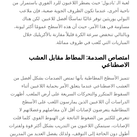
لعبة الـ 'بادبول' حيث يضطر اللاعبون للرد الفوري باستمرار. من
ناحية أخرى، عندما تكون الظروف الجوية صعبة، فإن ملاعب
البولي يوريثين توفر غالبًا تماسكًا أفضل للاعبين. لكن هناك
مساومة في هذا الأمر، حيث أن هذه الأسطح عمومًا أكثر ليونة،
وبالتالي تنخفض سرعة الكرة قليلاً مقارنة بالأكريليك خلال
المباريات التي تُلعب في ظروف مماثلة.
امتصاص الصدمة: المطاط مقابل العشب
الاصطناعي
تتميز الأسطح المطاطية بأنها تمتص الصدمات بشكل أفضل من
العشب الاصطناعي عندما يتعلق الأمر بحماية اللاعبين أثناء
السقوط المتكرر والتحركات السريعة على أرض الملعب. أظهرت
الدراسات أن اللاعبين الذين يمارسون اللعب على الأسطح
المطاطية يتعرضون لإصابات أقل لأن مفاصلهم وعضلاتهم لا
تتعرض للكثير من الضغوط الناتجة عن الهبوط القوي. كلما قلت
الإصابات، سيتمكن اللاعبون من التدريب بشكل أكثر قوة ولفترات
أطول دون الحاجة إلى التوقف، ولذلك يفضل العديد من المدربين