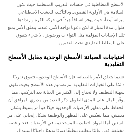
الأسطح المطاطية في جلسات التدريب المنتظمة حيث تكون
السلامة هي الأولوية القصوى. وبالتأكيد، للعشب الاصطناعي
ميزاته أيضاً، حيث يوفر اتساقاً جيداً في حركة الكرة وارتدادها
طوال مدة المباراة. لكن دعونا نواجه الأمر، عندما يتعلق الأمر بمنع
تلك الإصابات المؤلمة مثل التواءات ورضوض، لا شيء يتفوق
على المطاط التقليدي تحت القدمين.
احتياجات الصيانة: الأسطح الوحدية مقابل الأسطح
التقليدية
عندما يتعلق الأمر بالصيانة، فإن الأسطح الوحدوية تتفوق تقريبًا
دائمًا على الخيارات التقليدية. تم تصميم هذه الأسطح بحيث تكون
سهلة التنظيف ولا تحتاج إلى الكثير من العناية بعد التركيب، مما
يوفّر المال على المدى الطويل. ذكر العديد من مديري المرافق أن
الحفاظ على مظهر الأرضيات الوحدوية جيدًا هو أمر بسيط بشكل
مدهش، مما ينعكس على المظهر والوظيفة بشكل إيجابي على مر
السنين. أما المواد التقليدية المستخدمة في الأرضيات فتخبر قصة
مختلفة. فهي غالبًا تتطلب تنظيفًا دوريًا ودهنًا واحيانًا استبدال