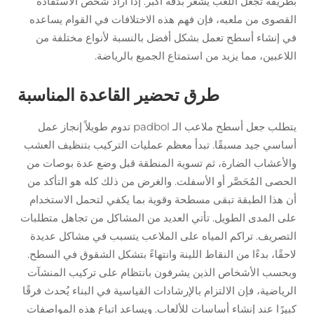
بطريقة تجعل اللعب يشعر بدقة أكبر. إذا أراد شخص الاستفادة
القصوى من ملعبه، فإن فهم هذه الاختلافات في القوام يساعده
في إنشاء أسطح تعمل بشكل أفضل بالنسبة لأنواع مختلفة من
اللاعبين، مما يزيد من استمتاع الجميع بالرياضة.
طرق تحضير القاعدة المناسبة
يتطلب جعل أسطح ملاعب الـ padbol تدوم طويلاً إنجاز عمل
أساسي جيد مسبقًا. تبدأ معظم عمليات التركيب بتنظيف العشب
والأعشاب الضارة، ثم تسوية المنطقة قبل وضع عدة بوصات من
الحصى المُحَصَّر أو الأسفلت. والغرض من ذلك كله هو التأكد من
أن هذا الطبقة تبقى مسطحة وقوية بما يكفي لتحمل الاستخدام
على المدى الطويل. تأتي العديد من المشاكل من تجاهل متطلبات
التصريف. تراكم المياه على الملاعب يتسبب في مشاكل عديدة
لاحقًا، بدءًا من النقاط اللينة وانتهاءً بتشكل الشقوق في السطح.
وبحسب الأشخاص الذين يشرفون بانتظام على تركيب المنشآت
الرياضية، فإن الالتزام بالإرشادات القياسية في البناء يُحدث فرقًا
كبيرًا عند إنشاء أساسات للألعاب. ويساعد اتباع هذه المواصفات