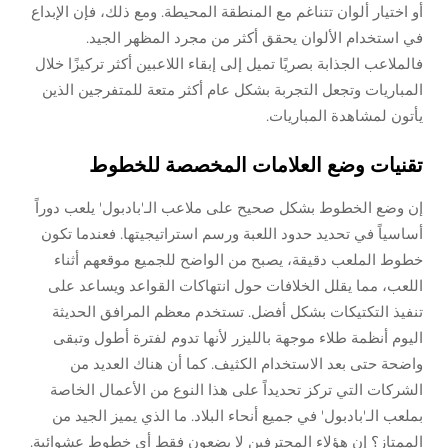
أو اختيار ألوان تتناغم مع المنطقة المحيطة. ومع ذلك، فإن الإبداع
في استخدام الألوان يحقق أكثر من مجرد المظهر الجيد.
فالملاعب الجذابة بصريًا تميل إلى إبقاء اللاعبين أكثر تركيزًا خلال
المباريات وتجعل التجربة بشكل عام أكثر متعة للمتفرجين الذين
يأتون لمشاهدة المباريات.
تقنيات وضع العلامات المخصصة للخطوط
إن وضع الخطوط بشكل صحيح على ملاعب الـ'بادبول' يلعب دوراً
أساسياً في تحديد حدود اللعبة ورسم استراتيجيتها. فعندما تكون
خطوط الملعب دقيقة، يصبح من الواضح للجميع موقعهم أثناء
اللعب، مما يقلل الخلافات حول انتهاكات القواعد ويساعد على
تنفيذ التكتيكات بشكل أفضل. تستخدم معظم المرافق الحديثة
اليوم أنظمة طلاء موجهة بالليزر لأنها تدوم لفترة أطول وتبقى
واضحة حتى بعد الاستخدام الكثيف. كما أن هناك العديد من
الشركات التي تركز تحديداً على هذا النوع من الأعمال الخاصة
بملعب الـ'بادبول' في جميع أنحاء البلاد. ما الذي يميز الجيد من
الممتاز؟ إن هؤلاء المحترفين لا يضعون فقط أي خطوط عشوائية.