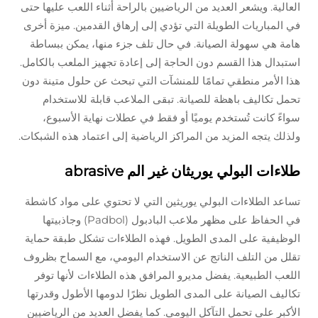
العالية. ويشعر العديد من الرياضيين بالراحة أثناء اللعب عليها حتى
في المباريات الطويلة التي تؤدي إلى إرهاق القدمين. ميزة أخرى
هامة هي سهولة الصيانة. في حال تلف جزء منها، يمكن ببساطة
استبدال هذا القسم دون الحاجة إلى إعادة تجهيز الملعب بالكامل.
هذا الأمر منطقي تمامًا للمنشآت التي تبحث عن حلول متينة دون
تحمل تكاليف باهظة للصيانة. تبقى الملاعب قابلة للاستخدام
سواءً كانت تُستخدم يوميًا أو فقط في عطلات نهاية الأسبوع،
ولذلك يتجه المزيد من المراكز الرياضية إلى اعتماد هذه الشبكات.
طلاءات البولي يوريثان غير الم abrasive
تساعد الطلاءات البولي يوريثين التي لا تحتوي على مواد كاشطة
في الحفاظ على مظهر ملاعب البادبول (Padbol) وجاذبيتها
الوظيفية على المدى الطويل. فهذه الطلاءات تشكل طبقة حماية
تقلل من التلف الناتج عن الاستخدام اليومي، مع السماح بظروف
اللعب الطبيعية. يفضل مديرو المرافق هذه الطلاءات لأنها توفر
تكاليف الصيانة على المدى الطويل نظرًا لدومها الأطول وقدرتها
الأكبر على تحمل التآكل اليومي. كما يفضل العديد من الرياضيين