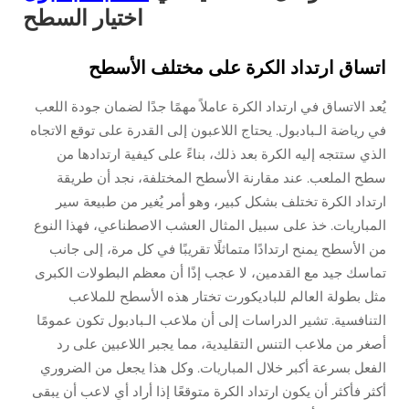
اختيار السطح
اتساق ارتداد الكرة على مختلف الأسطح
يُعد الاتساق في ارتداد الكرة عاملاً مهمًا جدًا لضمان جودة اللعب
في رياضة الـبادبول. يحتاج اللاعبون إلى القدرة على توقع الاتجاه
الذي ستتجه إليه الكرة بعد ذلك، بناءً على كيفية ارتدادها من
سطح الملعب. عند مقارنة الأسطح المختلفة، نجد أن طريقة
ارتداد الكرة تختلف بشكل كبير، وهو أمر يُغير من طبيعة سير
المباريات. خذ على سبيل المثال العشب الاصطناعي، فهذا النوع
من الأسطح يمنح ارتدادًا متماثلًا تقريبًا في كل مرة، إلى جانب
تماسك جيد مع القدمين، لا عجب إذًا أن معظم البطولات الكبرى
مثل بطولة العالم للباديكورت تختار هذه الأسطح للملاعب
التنافسية. تشير الدراسات إلى أن ملاعب الـبادبول تكون عمومًا
أصغر من ملاعب التنس التقليدية، مما يجبر اللاعبين على رد
الفعل بسرعة أكبر خلال المباريات. وكل هذا يجعل من الضروري
أكثر فأكثر أن يكون ارتداد الكرة متوقعًا إذا أراد أي لاعب أن يبقى