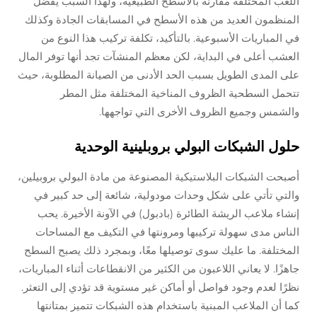
اللعب المختلفة مقارنة بالأسطح الطبيعية، ولهذا السبب يفضل
المنظمون العديد من هذه الأسطح في المسابقات الجادة وكذلك
في المباريات الأسبوعية. بالتأكيد، تكلفة تركيب هذا النوع من
العشب أعلى في البداية، لكن معظم المنشآت تجد أنها توفر المال
على المدى الطويل بسبب الحد الأدنى من الصيانة المطلوبة، حيث
تتحمل السطحية الظروف المناخية المختلفة مثل المطر
والشمس وجميع الظروف الأخرى التي تواجهها.
حلول الشبكات البولي بروبلينية الوحدية
أصبحت الشبكات البلاستيكية المصنوعة من مادة البولي بروبيلين،
والتي تأتي على شكل وحدات مودولية، شائعة إلى حد كبير في
إنشاء ملاعب الريشة الطائرة (بادبول) في الآونة الأخيرة. يحب
الناس مدى سهولة تركيبها ومرونتها في التكيف مع المساحات
المختلفة. ما عليك سوى توصيلها معًا، وبمجرد ذلك يصبح السطح
جاهزًا. لا يعاني اللاعبون من الكثير من الانقطاعات أثناء المباريات،
نظرًا لعدم وجود فواصل أو أماكن غير مستوية قد تؤدي إلى التعثر.
كما أن الملاعب المبنية باستخدام هذه الشبكات تتميز بمتانتها