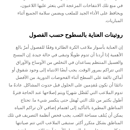
في منع تلك الانتفاخات المزعجة التي يتعثر عليها اللاعبون،
ويحافظ على الأداء الجيد للملعب ويضمن سلامة الجميع أثناء
المباريات.
روتينات العناية بالسطوح حسب الفصول
إن العناية بأسوار ملاعب الكرة الطائرة وفقًا للفصول أمرٌ بالغ
الأهمية إذا أردنا أن تدوم طويلًا وتبقى في حالة جيدة. إن المسح
والغسيل المنتظم يساعدان في التخلص من الأوساخ والأوراق
التي تتراكم بمرور الوقت. يجب أيضًا الانتباه إلى وجود شقوق أو
أماكن تالفة على السطح أثناء الفحوصات الدورية. من الأفضل
دائمًا أن نكون مُقدِمين على الحلول قبل حدوث المشاكل. عادةً ما
تدوم الملاعب التي تُفَصَّل شهريًا ويتم إصلاحها عند الحاجة فترةً
أطول بكثير من تلك التي تُهمَل حتى ينكسر شيء ما. تحتاج
المناطق المطيرة بالتأكيد إلى اهتمام إضافي لأن تراكم المياه
يمكن أن يُتلف مساحة اللعب. يجب فحص أنظمة التصريف في تلك
المناطق بشكل متكرر أكثر. ستبقى الملاعب التي تتم صيانتها