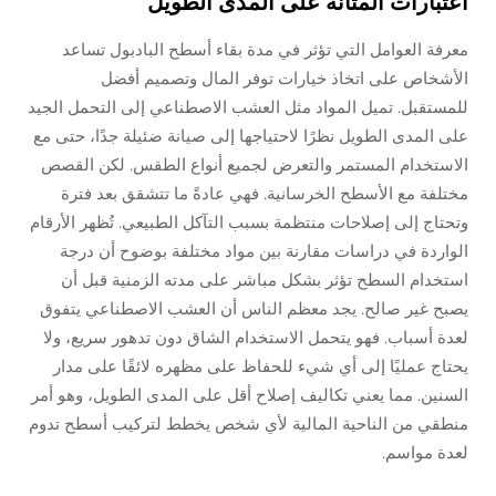
اعتبارات المتانة على المدى الطويل
معرفة العوامل التي تؤثر في مدة بقاء أسطح البادبول تساعد
الأشخاص على اتخاذ خيارات توفر المال وتصميم أفضل
للمستقبل. تميل المواد مثل العشب الاصطناعي إلى التحمل الجيد
على المدى الطويل نظرًا لاحتياجها إلى صيانة ضئيلة جدًا، حتى مع
الاستخدام المستمر والتعرض لجميع أنواع الطقس. لكن القصص
مختلفة مع الأسطح الخرسانية. فهي عادةً ما تتشقق بعد فترة
وتحتاج إلى إصلاحات منتظمة بسبب التآكل الطبيعي. تُظهر الأرقام
الواردة في دراسات مقارنة بين مواد مختلفة بوضوح أن درجة
استخدام السطح تؤثر بشكل مباشر على مدته الزمنية قبل أن
يصبح غير صالح. يجد معظم الناس أن العشب الاصطناعي يتفوق
لعدة أسباب. فهو يتحمل الاستخدام الشاق دون تدهور سريع، ولا
يحتاج عمليًا إلى أي شيء للحفاظ على مظهره لائقًا على مدار
السنين. مما يعني تكاليف إصلاح أقل على المدى الطويل، وهو أمر
منطقي من الناحية المالية لأي شخص يخطط لتركيب أسطح تدوم
لعدة مواسم.