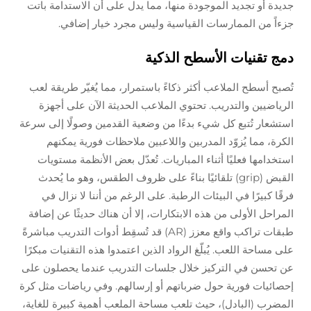
جديدة أو تجديد الموجودة منها، مما يدل على أن الاستدامة باتت
جزءاً من الممارسات القياسية وليس مجرد خيار إضافي.
دمج تقنيات الأسطح الذكية
تُصبح أسطح الملاعب أكثر ذكاءً باستمرار، مما يُغيّر طريقة لعب
الرياضيين والتدريب. تحتوي الملاعب الحديثة الآن على أجهزة
استشعار تُتبع كل شيء بدءًا من وضعية القدمين وصولًا إلى سرعة
الكرة، مما يُزوّد المدربين واللاعبين ملاحظات فورية يمكنهم
استخدامها فعليًا أثناء المباريات. تُعدّل بعض الأنظمة مستويات
القبض (grip) تلقائيًا بناءً على ظروف الطقس، وهو ما يُحدث
فرقًا كبيرًا في البيئات الرطبة. على الرغم من أننا لا نزال في
المراحل الأولى من هذه الابتكارات، إلا أن هناك حديثًا عن إضافة
طبقات تراكب واقع معزز (AR) قد تُسقِط أدوات التدريب مباشرةً
على مساحة اللعب. يُبلّغ الرواد الذين اعتمدوا هذه التقنيات مبكرًا
عن تحسن في التركيز خلال جلسات التدريب عندما يحصلون على
إحصائيات فورية حول ضرباتهم أو إرسالهم. وفي رياضات مثل كرة
المضرب (البادل)، حيث تلعب مساحة الملعب أهمية كبيرة للغاية،