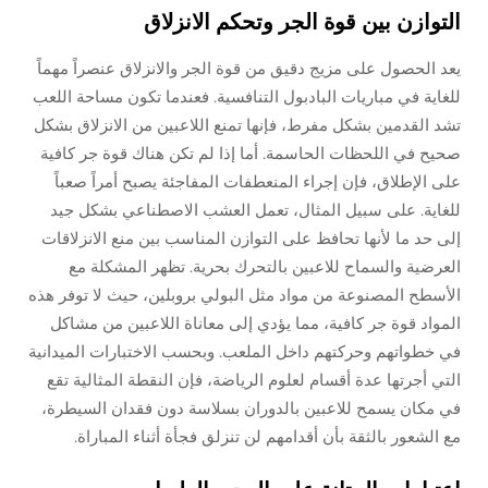
التوازن بين قوة الجر وتحكم الانزلاق
يعد الحصول على مزيج دقيق من قوة الجر والانزلاق عنصراً مهماً
للغاية في مباريات البادبول التنافسية. فعندما تكون مساحة اللعب
تشد القدمين بشكل مفرط، فإنها تمنع اللاعبين من الانزلاق بشكل
صحيح في اللحظات الحاسمة. أما إذا لم تكن هناك قوة جر كافية
على الإطلاق، فإن إجراء المنعطفات المفاجئة يصبح أمراً صعباً
للغاية. على سبيل المثال، تعمل العشب الاصطناعي بشكل جيد
إلى حد ما لأنها تحافظ على التوازن المناسب بين منع الانزلاقات
العرضية والسماح للاعبين بالتحرك بحرية. تظهر المشكلة مع
الأسطح المصنوعة من مواد مثل البولي بروبلين، حيث لا توفر هذه
المواد قوة جر كافية، مما يؤدي إلى معاناة اللاعبين من مشاكل
في خطواتهم وحركتهم داخل الملعب. وبحسب الاختبارات الميدانية
التي أجرتها عدة أقسام لعلوم الرياضة، فإن النقطة المثالية تقع
في مكان يسمح للاعبين بالدوران بسلاسة دون فقدان السيطرة،
مع الشعور بالثقة بأن أقدامهم لن تنزلق فجأة أثناء المباراة.