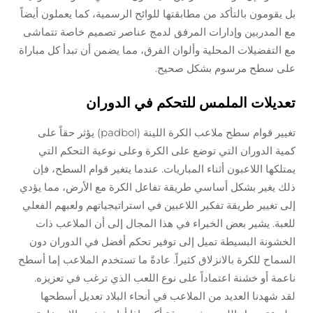
بل يقومون بالتأكد من مطابقتها للوائح الرسمية، كما يعملون أيضاً
مع المدربين وإدارات المرفق لدمج عناصر تصميم خاصة تتماشى
مع التفضيلات المحلية وألوان الفرق، مما يضمن أن تبدأ كل مباراة
على سطح مرسوم بشكل صحيح.
تعديلات الملمس للتحكم في الدوران
تغيير قوام سطح ملاعب الكرة اللينة (padbol) يؤثر حقاً على
كمية الدوران التي توضع على الكرة وعلى نوعية التحكم التي
يمتلكها اللاعبون أثناء المباريات. عندما يتغير قوام السطح، فإن
ذلك يغير بشكل أساسي طريقة تفاعل الكرة مع الأرض، مما يؤدي
إلى تغيير طريقة تفكير اللاعبين في استراتيجياتهم ولعبهم الفعلي
للعبة. يشير بعض الخبراء في هذا المجال إلى أن الملاعب ذات
الخشونة البسيطة تميل إلى توفير تحكم أفضل في الدوران دون
السماح للكرة بالانزلاق كثيراً. عادةً ما تستخدم الملاعب إما أسطح
ناعمة أو خشنة اعتماداً على نوع اللعب الذي ترغب في تعزيزه.
لقد شهدنا العديد من الملاعب في أنحاء البلاد تعديل أسطحها