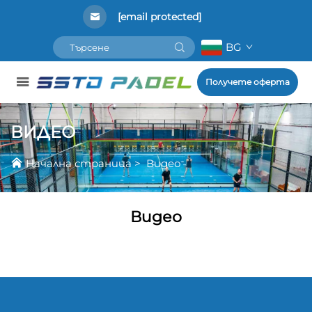
[email protected]
BG
Получете оферта
ВИДЕО
Начална страница
>
Видео
Видео