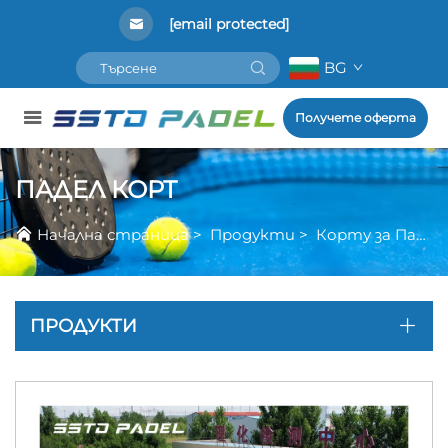
[email protected]
BG
Получете оферта
ПАДЕЛ КОРТ
Начална страница
>
Продукти
>
Корту за Падел
ПРОДУКТИ