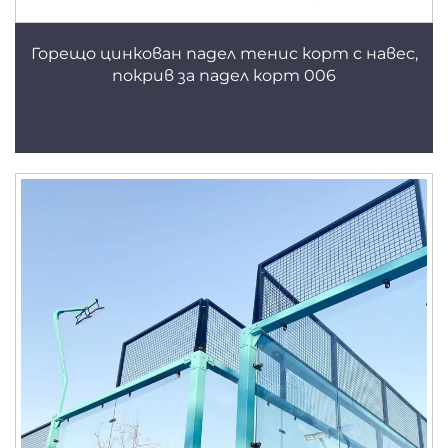
Горещо цинкован падел тенис корт с навес,
покрив за падел корт 006