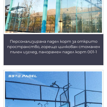
Персонализирана падел корт за открито
пространство, горещо цинкован стоманен
пълен изглед, панорамен падел корт 001-1