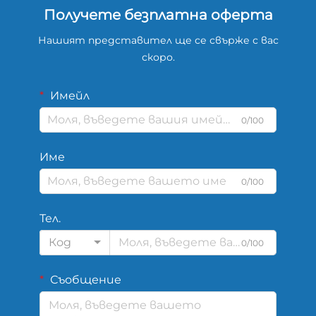
Получете безплатна оферта
Нашият представител ще се свърже с вас
скоро.
Имейл
0/100
Име
0/100
Тел.
Код
0/100
Съобщение