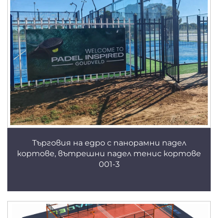
Търговия на едро с панорамни падел
кортове, вътрешни падел тенис кортове
001-3