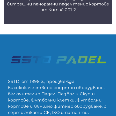
вътрешни панорамни падел тенис кортове
от Китай 001-2
SSTD, от 1998 г., произвежда
висококачествено спортно оборудване,
включително Падел, Падбол и Скуош
кортове, Футболни клетки, Футболни
кортове и външно фитнес оборудване, с
сертификати CE, ISO и патенти.