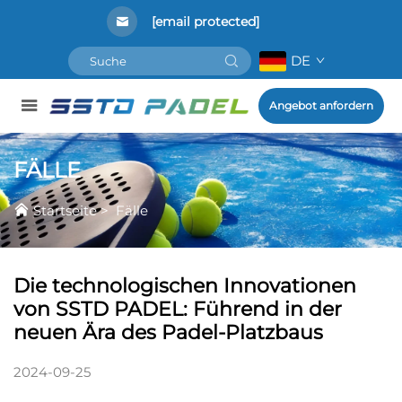
[email protected]
DE
Angebot anfordern
FÄLLE
Startseite
>
Fälle
Die technologischen Innovationen
von SSTD PADEL: Führend in der
neuen Ära des Padel-Platzbaus
2024-09-25