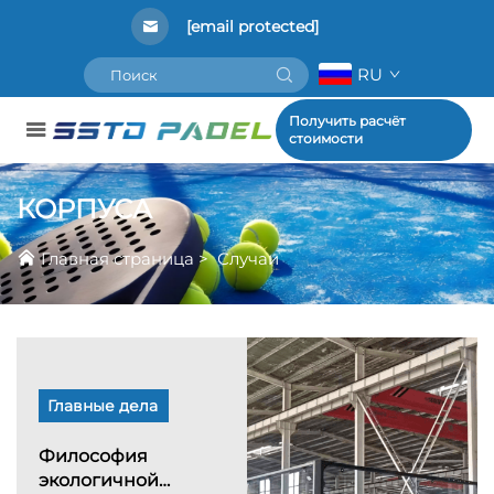
[email protected]
RU
Получить расчёт
стоимости
КОРПУСА
Главная страница
>
Случаи
Главные дела
Философия
экологичной