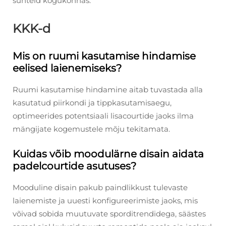
suhteid kogukonnas.
KKK-d
Mis on ruumi kasutamise hindamise
eelised laienemiseks?
Ruumi kasutamise hindamine aitab tuvastada alla
kasutatud piirkondi ja tippkasutamisaegu,
optimeerides potentsiaali lisacourtide jaoks ilma
mängijate kogemustele mõju tekitamata.
Kuidas võib moodulärne disain aidata
padelcourtide asutuses?
Mooduline disain pakub paindlikkust tulevaste
laienemiste ja uuesti konfigureerimiste jaoks, mis
võivad sobida muutuvate sporditrendidega, säästes