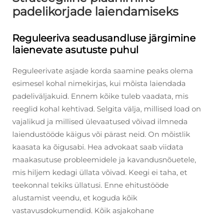
padelikorjade laiendamiseks
Reguleeriva seadusandluse järgimine
laienevate asutuste puhul
Reguleerivate asjade korda saamine peaks olema
esimesel kohal nimekirjas, kui mõista laiendada
padeliväljakuid. Ennem kõike tuleb vaadata, mis
reeglid kohal kehtivad. Selgita välja, millised load on
vajalikud ja millised ülevaatused võivad ilmneda
laiendustööde käigus või pärast neid. On mõistlik
kaasata ka õigusabi. Hea advokaat saab viidata
maakasutuse probleemidele ja kavandusnõuetele,
mis hiljem kedagi üllata võivad. Keegi ei taha, et
teekonnal tekiks üllatusi. Enne ehitustööde
alustamist veendu, et koguda kõik
vastavusdokumendid. Kõik asjakohane