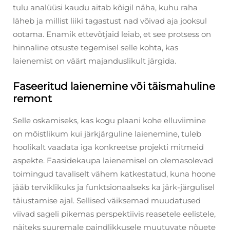
tulu analüüsi kaudu aitab kõigil näha, kuhu raha
läheb ja millist liiki tagastust nad võivad aja jooksul
ootama. Enamik ettevõtjaid leiab, et see protsess on
hinnaline otsuste tegemisel selle kohta, kas
laienemist on väärt majanduslikult järgida.
Faseeritud laienemine või täismahuline
remont
Selle oskamiseks, kas kogu plaani kohe elluviimine
on mõistlikum kui järkjärguline laienemine, tuleb
hoolikalt vaadata iga konkreetse projekti mitmeid
aspekte. Faasidekaupa laienemisel on olemasolevad
toimingud tavaliselt vähem katkestatud, kuna hoone
jääb terviklikuks ja funktsionaalseks ka järk-järgulisel
täiustamise ajal. Sellised väiksemad muudatused
viivad sageli pikemas perspektiivis reasetele eelistele,
näiteks suuremale paindlikkusele muutuvate nõuete