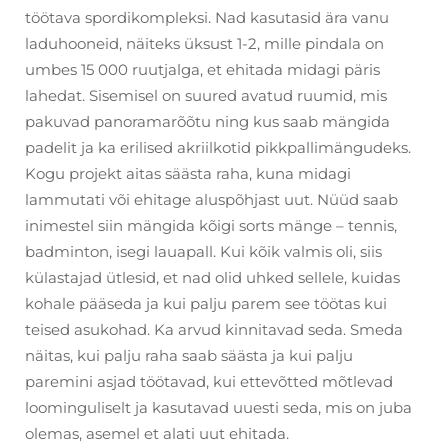
töötava spordikompleksi. Nad kasutasid ära vanu
laduhooneid, näiteks üksust 1-2, mille pindala on
umbes 15 000 ruutjalga, et ehitada midagi päris
lahedat. Sisemisel on suured avatud ruumid, mis
pakuvad panoramarõõtu ning kus saab mängida
padelit ja ka erilised akriilkotid pikkpallimängudeks.
Kogu projekt aitas säästa raha, kuna midagi
lammutati või ehitage aluspõhjast uut. Nüüd saab
inimestel siin mängida kõigi sorts mänge – tennis,
badminton, isegi lauapall. Kui kõik valmis oli, siis
külastajad ütlesid, et nad olid uhked sellele, kuidas
kohale pääseda ja kui palju parem see töötas kui
teised asukohad. Ka arvud kinnitavad seda. Smeda
näitas, kui palju raha saab säästa ja kui palju
paremini asjad töötavad, kui ettevõtted mõtlevad
loominguliselt ja kasutavad uuesti seda, mis on juba
olemas, asemel et alati uut ehitada.