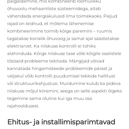
paigaldamine, mis kombineerib loomulikku
õhuvoolu mehaaniliste süsteemidega, aitab
vähendada energiakulusid ilma toimekaoks. Paljud
rajad on leidnud, et mõlema lähenemise
kombineerimine toimib kõige paremini – ruumis
tagatakse korralik õhuvoog ja samal ajal säästetakse
elektriarvet. Ka niiskuse kontrolli ei tohiks
alahinduda. Kõrge niiskuse tase võib kõigile osalistele
tõsiseid probleeme tekitada. Mängijad võivad
kannatada hingamisteede probleemide pärast ja
väljakul võib kontrolli puudumisel tekkida hallitust
või struktuurikahjustusi. Murdumine kulub ka pideva
niiskuse mõjul kiiremini, seega on selle aspekti õigeks
tegemine sama oluline kui iga muu osa
rajahooldusest.
Ehitus- ja installimisparimtavad