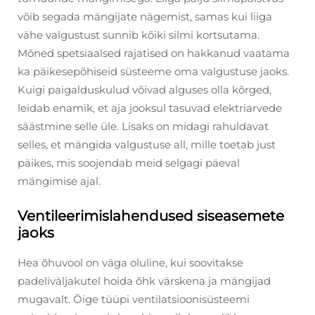
võib segada mängijate nägemist, samas kui liiga
vähe valgustust sunnib kõiki silmi kortsutama.
Mõned spetsiaalsed rajatised on hakkanud vaatama
ka päikesepõhiseid süsteeme oma valgustuse jaoks.
Kuigi paigalduskulud võivad alguses olla kõrged,
leidab enamik, et aja jooksul tasuvad elektriarvede
säästmine selle üle. Lisaks on midagi rahuldavat
selles, et mängida valgustuse all, mille toetab just
päikes, mis soojendab meid selgagi päeval
mängimise ajal.
Ventileerimislahendused siseasemete
jaoks
Hea õhuvool on väga oluline, kui soovitakse
padeliväljakutel hoida õhk värskena ja mängijad
mugavalt. Õige tüüpi ventilatsioonisüsteemi