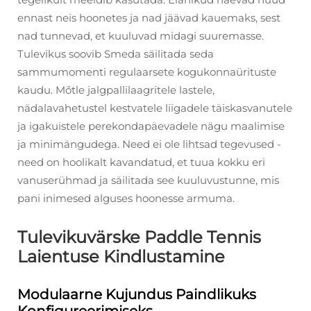
ennast neis hoonetes ja nad jäävad kauemaks, sest
nad tunnevad, et kuuluvad midagi suuremasse.
Tulevikus soovib Smeda säilitada seda
sammumomenti regulaarsete kogukonnaürituste
kaudu. Mõtle jalgpallilaagritele lastele,
nädalavahetustel kestvatele liigadele täiskasvanutele
ja igakuistele perekondapäevadele nägu maalimise
ja minimängudega. Need ei ole lihtsad tegevused -
need on hoolikalt kavandatud, et tuua kokku eri
vanuserühmad ja säilitada see kuuluvustunne, mis
pani inimesed alguses hoonesse armuma.
Tulevikuvärske Paddle Tennis
Laientuse Kindlustamine
Modulaarne Kujundus Paindlikuks
Konfigureerimiseks