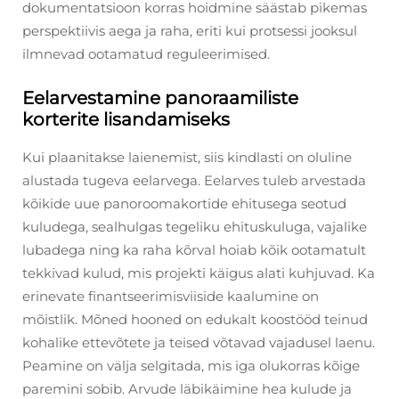
dokumentatsioon korras hoidmine säästab pikemas
perspektiivis aega ja raha, eriti kui protsessi jooksul
ilmnevad ootamatud reguleerimised.
Eelarvestamine panoraamiliste
korterite lisandamiseks
Kui plaanitakse laienemist, siis kindlasti on oluline
alustada tugeva eelarvega. Eelarves tuleb arvestada
kõikide uue panoroomakortide ehitusega seotud
kuludega, sealhulgas tegeliku ehituskuluga, vajalike
lubadega ning ka raha kõrval hoiab kõik ootamatult
tekkivad kulud, mis projekti käigus alati kuhjuvad. Ka
erinevate finantseerimisviiside kaalumine on
mõistlik. Mõned hooned on edukalt koostööd teinud
kohalike ettevõtete ja teised võtavad vajadusel laenu.
Peamine on välja selgitada, mis iga olukorras kõige
paremini sobib. Arvude läbikäimine hea kulude ja