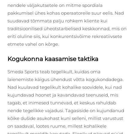
nendele väljakutsetele on mitme spordiala
pakkumisel ühes kohas operaatoreile suur eelis. Nad
suudavad tõmmata palju rohkem kliente kui
traditsioonilised üheotstarbelised keskkonnad, mis on
eriti oluline siis, kui konkurentsivõime rekreatiivsete
etmete vahel on kõrge.
Kogukonna kaasamise taktika
Smeda Sports teab tegelikult, kuidas oma
laienemiste käigus ühendust võtta kogukondadega.
Nad kuulavad tegelikult kohalike soovidele, kui nad
kujundavad hoonet ja kavandavad teenuseid, mis
tagab, et inimesed tunnevad, et keskus rahuldab
nende tegelikke vajadusi. Tagasiside on kujundanud
kõike dušide asukohast kuni selleni, millist varustust
on saadaval, lootes ruume, millest kohalikele
tegelikult meeldib kasutada. Elanikud näevad nüüd