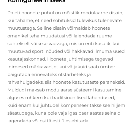
Paleti hoonete puhul on mõistlik modulaarne disain,
kui tahame, et need sobituksid tulevikus tulenevate
muutustega. Selline disain võimaldab hoonete
omanikel teha muudatusi või laiendada ruume
suhteliselt väikese vaevaga, mis on eriti kasulik, kui
muutuvad sporti nõuded või hakkavad ilmuma uued
kasutajaskonnad. Hoonete juhtimisega tegevad
inimesed märkavad, et kui väljakuid saab ümber
paigutada erinevateks otstarbeteks ja
rahvahulgadeks, siis hoonete kasutusaste paraneksid.
Muidugi maksab modulaarse süsteemi kasutamine
alguses rohkem kui traditsioonilised lahendused,
kuid enamikul juhtudel kompenseeritakse see hiljem
säästudega, kuna pole vaja igas paar aastas seinaid
lagendada või osi täiesti üles ehitada.