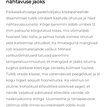
nähtavuse jaoks
Päikesekatusega padeliväljaku klaaspaneelide
disainimisel tuleb võrdselt kaaluda ohutust ja häid
nähtavussuunalisi. Kõige paremini sobib umbes 12
mm paksune kõrgutatud klaas, mis võimaldab
hoonest läbi näha ja samas hoiab inimesi ohutult
eest katkemise ohtudest. Ka ilmategurid mängivad
rolli klaasimaterjalide valikul. Mõned
valikuvõimalused taluvad paremini
temperatuurimuutusi, et mängijad ei jääks istuma
tugeva päikese käes ega väriseks külmast tuulest.
Tuleb otsida klaase, mis vähendavad peegeldust ja ei
kogu liigset soojust hoonenurka. Ka välimus on
oluline. Kohalikud ettevõtted soovivad sageli, et
nende väljakud sobituksid ettevõtte värvide või
naabruskonna stiiliga. Uusmeelne ja tänapäevane
välimus võib linnas suurepäraselt sobib, kuid