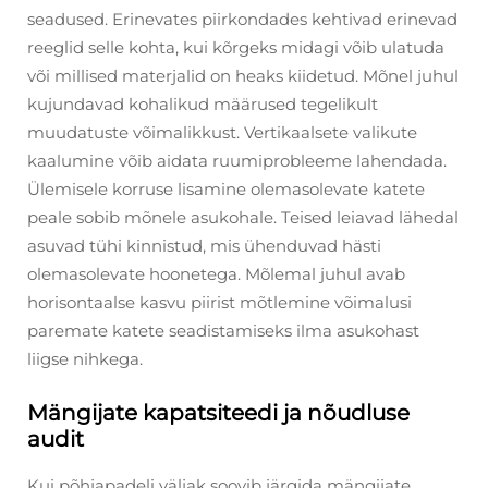
seadused. Erinevates piirkondades kehtivad erinevad
reeglid selle kohta, kui kõrgeks midagi võib ulatuda
või millised materjalid on heaks kiidetud. Mõnel juhul
kujundavad kohalikud määrused tegelikult
muudatuste võimalikkust. Vertikaalsete valikute
kaalumine võib aidata ruumiprobleeme lahendada.
Ülemisele korruse lisamine olemasolevate katete
peale sobib mõnele asukohale. Teised leiavad lähedal
asuvad tühi kinnistud, mis ühenduvad hästi
olemasolevate hoonetega. Mõlemal juhul avab
horisontaalse kasvu piirist mõtlemine võimalusi
paremate katete seadistamiseks ilma asukohast
liigse nihkega.
Mängijate kapatsiteedi ja nõudluse
audit
Kui põhjapadeli väljak soovib järgida mängijate