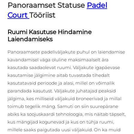
Panoraamset Statuse
Padel
Court
Tööriist
Ruumi Kasutuse Hindamine
Laiendamiseks
Panoraamsete padeliväljakute puhul on laiendamise
kavandamisel väga oluline maksimaalselt ära
kasutada saadaolevat ruumi. Väljakute igapäevase
kasutamise jälgimine aitab tuvastada tihedalt
kasutatavaid perioode ja alasi, millel on võimalik
parandada kasutust. Väljakute juhatajad peaksid
jälgima, kes milliseid väljakuid broneerivad ja millal
toimub tegelik mäng. Samuti on siin suurepärane
abiks ka soojuskaardi tehnoloogia, mis näitab täpselt,
kus mängijad kogunevad ja kus on tühja ruumi,
millele saaks paigutada uusi väljakuid. On ka muid