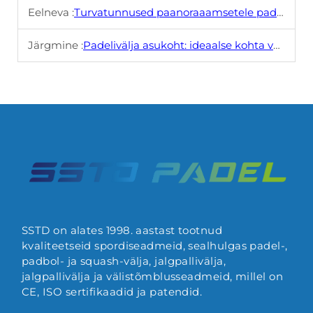
Eelneva :
Turvatunnused paanoraaamsetele padelikorritele
Järgmine :
Padelivälja asukoht: ideaalse kohta valimine
SSTD on alates 1998. aastast tootnud
kvaliteetseid spordiseadmeid, sealhulgas padel-,
padbol- ja squash-välja, jalgpallivälja,
jalgpallivälja ja välistõmblusseadmeid, millel on
CE, ISO sertifikaadid ja patendid.