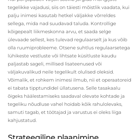
tegelikke vajadusi, siis on täiesti mõistlik vaadata, kui
palju inimesi kasutab hetkel väljakke võrreldes
sellega, mida nad suudavad taluda. Kontrollige
kõigepealt liikmeskonna arvu, et saada selge
ülevaade sellest, kes tulevad regulaarselt ja kus võib
olla ruumiprobleeme. Otsene suhtlus regulaarsetega
lühikeste vestluste või lihtsate küsitluste kaudu
paljastab sageli, millised lisateenused või
väljakuvalikud neile tegelikult olulised oleksid.
Võimalik, et rohkem inimesi ilmub, nii et operaatoreid
ei tabata tipptundidel üllatusena. Selle tasakaalu
õigeks häälestamiseks saadaval olevate kohtade ja
tegeliku nõudluse vahel hoidab kõik rahulolevaks,
samuti tagab, et töötajad ja varustus ei oleks liiga
kahjustatud.
Strateegiline plaanimine