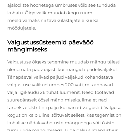
ajalooliste hoonetega ümbruses võib see tunduda
kohatu. Õige valik muudab kogu ruumi
meeldivamaks nii tavakülastajatele kui ka
möödujatele.
Valgustussüsteemid päeväöö
mängimiseks
Valgustuse õigeks tegemine muudab mängu täiesti,
olenemata päevaajast, kui mängida padeliväljakul.
Tänapäeval valivad paljud väljakud kohandatava
valgustuse valikud umbes 200 vati, mis annavad
välja ligikaudu 26 tuhat luumenit. Need töötavad
suurepäraselt öösel mängimiseks, ilma et nad
tarbeks elektrit nii palju kui vanad valgustid. Valguse
kogus on ka oluline, sõltuvalt sellest, kas tegemist on
kohalike nädalavahetuste mängudega või tõsiste
turnuuride mängimisega. Liiga palju silmapaistvus