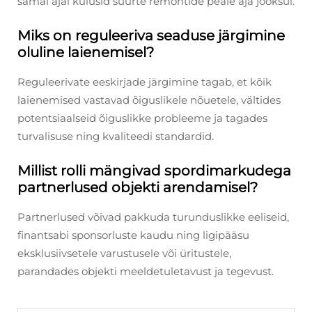
samal ajal kulusid suurte remontide peale aja jooksul.
Miks on reguleeriva seaduse järgimine
oluline laienemisel?
Reguleerivate eeskirjade järgimine tagab, et kõik
laienemised vastavad õiguslikele nõuetele, vältides
potentsiaalseid õiguslikke probleeme ja tagades
turvalisuse ning kvaliteedi standardid.
Millist rolli mängivad spordimarkudega
partnerlused objekti arendamisel?
Partnerlused võivad pakkuda turunduslikke eeliseid,
finantsabi sponsorluste kaudu ning ligipääsu
eksklusiivsetele varustusele või üritustele,
parandades objekti meeldetuletavust ja tegevust.