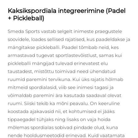
Kaksikspordiala integreerimine (Padel
+ Pickleball)
Smeda Sports vastab selgelt inimeste praegustele
soovidele, loades sellised rajatised, kus paadeldakse ja
mängitakse pickleballi. Paadel tõmbab neid, kes
armastavad tugevat sportlastevõistlust, samas kui
pickleballi mängijad tulevad erinevatest elu
taustadest, mistõttu toimivad need ühendatud
ruumid paremini tervikuna. Kui üks rajatis hõlmab
mitmeid spordialasid, viib see inimesi tagasi ja
võimaldab paremini ära kasutada saadaval olevat
ruumi. Siiski tekib ka mõni peavalu. On keeruline
koostada ajakavasid nii, et kohtumised ei jääks
tippaegadel tühjaks ning lisaks on vaja hoida
mõlemas spordialas sobivad pindade olud, kuna
nende hooldusmeetodid erinevad. Kuid vaatamata