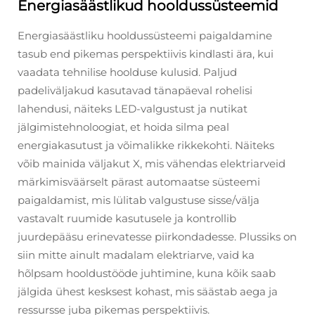
Energiasäästlikud hooldussüsteemid
Energiasäästliku hooldussüsteemi paigaldamine
tasub end pikemas perspektiivis kindlasti ära, kui
vaadata tehnilise hoolduse kulusid. Paljud
padeliväljakud kasutavad tänapäeval rohelisi
lahendusi, näiteks LED-valgustust ja nutikat
jälgimistehnoloogiat, et hoida silma peal
energiakasutust ja võimalikke rikkekohti. Näiteks
võib mainida väljakut X, mis vähendas elektriarveid
märkimisväärselt pärast automaatse süsteemi
paigaldamist, mis lülitab valgustuse sisse/välja
vastavalt ruumide kasutusele ja kontrollib
juurdepääsu erinevatesse piirkondadesse. Plussiks on
siin mitte ainult madalam elektriarve, vaid ka
hõlpsam hooldustööde juhtimine, kuna kõik saab
jälgida ühest kesksest kohast, mis säästab aega ja
ressursse juba pikemas perspektiivis.