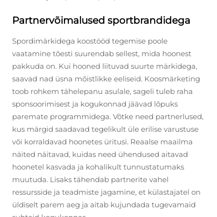
Partnervõimalused sportbrandidega
Spordimärkidega koostööd tegemise poole
vaatamine tõesti suurendab sellest, mida hoonest
pakkuda on. Kui hooned liituvad suurte märkidega,
saavad nad üsna mõistlikke eeliseid. Koosmärketing
toob rohkem tähelepanu asulale, sageli tuleb raha
sponsoorimisest ja kogukonnad jäävad lõpuks
paremate programmidega. Võtke need partnerlused,
kus märgid saadavad tegelikult üle erilise varustuse
või korraldavad hoonetes üritusi. Reaalse maailma
näited näitavad, kuidas need ühendused aitavad
hoonetel kasvada ja kohalikult tunnustatumaks
muutuda. Lisaks tähendab partnerite vahel
ressursside ja teadmiste jagamine, et külastajatel on
üldiselt parem aeg ja aitab kujundada tugevamaid