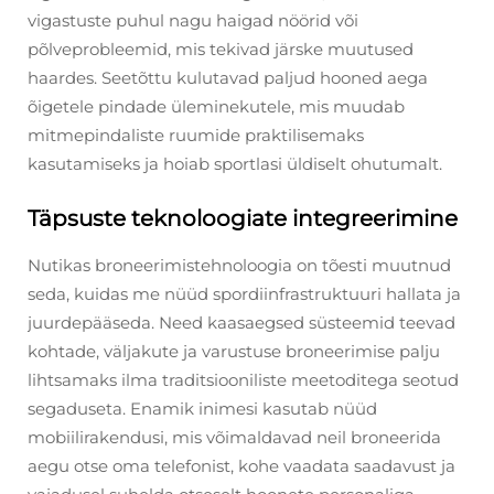
vigastuste puhul nagu haigad nöörid või
põlveprobleemid, mis tekivad järske muutused
haardes. Seetõttu kulutavad paljud hooned aega
õigetele pindade üleminekutele, mis muudab
mitmepindaliste ruumide praktilisemaks
kasutamiseks ja hoiab sportlasi üldiselt ohutumalt.
Täpsuste teknoloogiate integreerimine
Nutikas broneerimistehnoloogia on tõesti muutnud
seda, kuidas me nüüd spordiinfrastruktuuri hallata ja
juurdepääseda. Need kaasaegsed süsteemid teevad
kohtade, väljakute ja varustuse broneerimise palju
lihtsamaks ilma traditsiooniliste meetoditega seotud
segaduseta. Enamik inimesi kasutab nüüd
mobiilirakendusi, mis võimaldavad neil broneerida
aegu otse oma telefonist, kohe vaadata saadavust ja