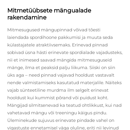
Mitmetüübsete mängualade
rakendamine
Mitmesugused mängupinnad võivad tõesti
laiendada spordihoone pakkumisi ja muuta seda
külastajatele atraktiivsemaks. Erinevad pinnad
sobivad üsna hästi erinevate spordialade vajadusteks,
nii et inimesed saavad mängida mitmesuguseid
mänge, ilma et peaksid palju liikuma. Siiski on siin
üks aga – need pinnad vajavad hooldust vastavalt
nende valmistamiseks kasutatud materjalile. Näiteks
vajab sünteetiline murdma ilm selgelt erinevat
hooldust kui kummist põrand või puidust koht.
Mängijad silmitsenevad ka teatud ohtlikkust, kui nad
vahetavad mängu või treeningu käigus pindu.
Üleminekude sujuvus erinevate pindade vahel on
vigastuste ennetamisel väga oluline, eriti nii levinud