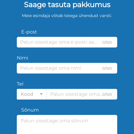
Saage tasuta pakkumus
Meie esindaja võtab teiega ühendust varsti.
E-post
0/100
Nimi
0/100
Tel
Kood
0/100
Sõnum