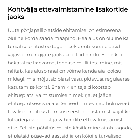
Kohtvälja ettevalmistamine lisakortide
jaoks
Uute põhjapalliplatside ehitamisel on esimesena
oluline korda saada maapind. Hea alus on oluline ka
turvalise ehitustöö tagamiseks, eriti kuna platsid
vajavad mängijate jaoks kindlaid pindu. Enne kui
hakatakse kaevama, tehakse mulli testimine, mis
näitab, kas aluspinnal on võime kanda aja jooksul
midagi, mis mõjutab platsi vastupidavust regulaarse
kasutamise korral. Enamik ehitajaid koostab
ehitusplatsi valmistumise nimekirja, et jääda
ehitusprotsessis rajale. Sellised nimekirjad hõlmavad
tavaliselt näiteks taimsuse eest puhastamist, vajalike
lubadega varumist ja vahendite ettevalmistamist
ette. Selliste põhiküsimuste käsitlemine aitab tagada,
et platsid püsevad aastaid ja on kõigile turvalised.