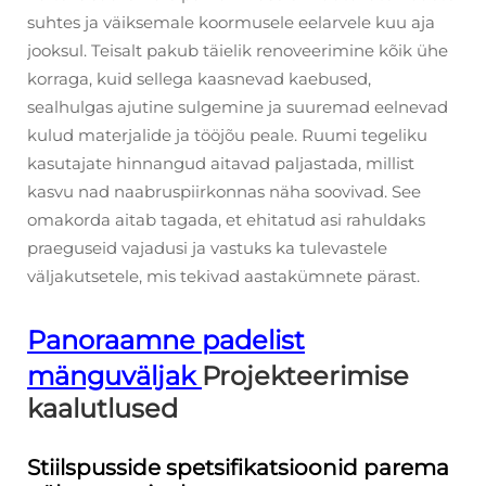
suhtes ja väiksemale koormusele eelarvele kuu aja
jooksul. Teisalt pakub täielik renoveerimine kõik ühe
korraga, kuid sellega kaasnevad kaebused,
sealhulgas ajutine sulgemine ja suuremad eelnevad
kulud materjalide ja tööjõu peale. Ruumi tegeliku
kasutajate hinnangud aitavad paljastada, millist
kasvu nad naabruspiirkonnas näha soovivad. See
omakorda aitab tagada, et ehitatud asi rahuldaks
praeguseid vajadusi ja vastuks ka tulevastele
väljakutsetele, mis tekivad aastakümnete pärast.
Panoraamne padelist
mänguväljak
Projekteerimise
kaalutlused
Stiilspusside spetsifikatsioonid parema