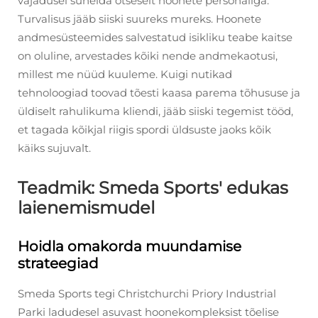
vajadusel suhelda otseselt hoonete personaliga.
Turvalisus jääb siiski suureks mureks. Hoonete
andmesüsteemides salvestatud isikliku teabe kaitse
on oluline, arvestades kõiki nende andmekaotusi,
millest me nüüd kuuleme. Kuigi nutikad
tehnoloogiad toovad tõesti kaasa parema tõhususe ja
üldiselt rahulikuma kliendi, jääb siiski tegemist tööd,
et tagada kõikjal riigis spordi üldsuste jaoks kõik
käiks sujuvalt.
Teadmik: Smeda Sports' edukas
laienemismudel
Hoidla omakorda muundamise
strateegiad
Smeda Sports tegi Christchurchi Priory Industrial
Parki ladudesel asuvast hoonekompleksist tõelise