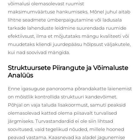
võimalusi olemasolevast ruumist
maksimumväärtuse hankumiseks. Mõnel juhul aitab
lihtne seadmete ümberpaigutamine või ladusala
tarkade lahenduste leidmine suurendada ruumide
efektiivsust, ilma et mõjutataks mängu kvaliteeti või
muudetaks kliendi juurdepääsu hõlpsust väljakutele,
kui nad soovivad mängida.
Struktuursete Piirangute ja Võimaluste
Analüüs
Enne igasuguse panorooma põrandakatte laienemist
on mõistlik kontrollida struktuuri kandevõimet.
Põhjal on vaja taluda lisakoormust, samuti peaksid
olemasolevad katted olema piisavalt turvalised
järgmiseks. Turvastandardid ei ole siin lihtsad
soovitused, vaid tegelikud nõuded, millele hooned
peavad vastama. Kaasnevad ka aladel jagunemise