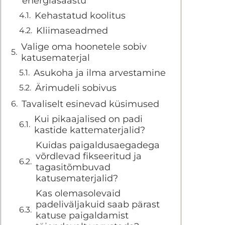
energiasäästu
Kehastatud koolitus
Kliimaseadmed
Valige oma hoonetele sobiv
katusematerjal
Asukoha ja ilma arvestamine
Ärimudeli sobivus
Tavaliselt esinevad küsimused
Kui pikaajalised on padi
kastide kattematerjalid?
Kuidas paigaldusaegadega
võrdlevad fikseeritud ja
tagasitõmbuvad
katusematerjalid?
Kas olemasolevaid
padeliväljakuid saab pärast
katuse paigaldamist