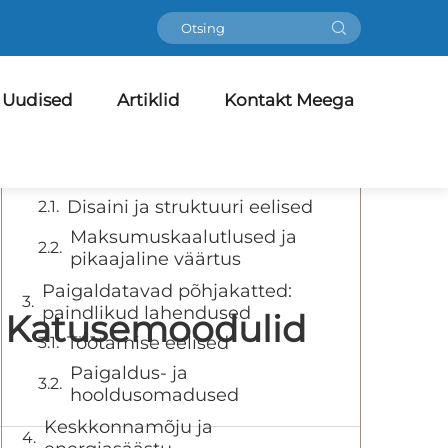
Sisukord
Uudised
Mõistmine Padel Court
Artiklid
Kontakt Meega
Katetelahendused
Fikseeritud padeliväljaku kate:
püsiv kaitse
Disaini ja struktuuri eelised
Maksumuskaalutlused ja
pikaajaline väärtus
Paigaldatavad põhjakatted:
paindlikud lahendused
de Katusemoodulid
Töötamise eelised
Paigaldus- ja
hooldusomadused
Keskkonnamõju ja