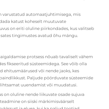
 varustatud automaatjuhtimisega, mis
andada katust koheselt muutuvate
vus on eriti oluline piirkondades, kus valitseb
dsates tingimustes avatud õhu mängu.
aigaldamise protsess nõuab tavaliselt vähem
es fikseeritud süsteemidega. See võib olla
ised ehitusmäärused või nende jaoks, kes
paindlikkust. Paljude pöörduvate süsteemide
lihtsamat uuendamist või muudatusi.
 on oluline nende liikuvate osade sujuva
teadmine on siiski märkimisväärselt
rsust ja eluea, kui ka paljud tootjad