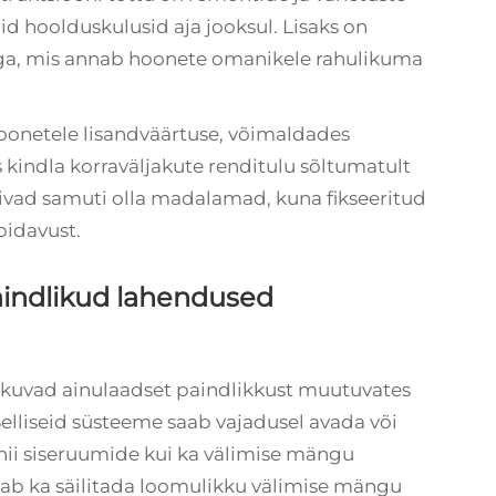
 hoolduskulusid aja jooksul. Lisaks on
jaga, mis annab hoonete omanikele rahulikuma
oonetele lisandväärtuse, võimaldades
kindla korraväljakute renditulu sõltumatult
ivad samuti olla madalamad, kuna fikseeritud
pidavust.
aindlikud lahendused
kuvad ainulaadset paindlikkust muutuvates
Selliseid süsteeme saab vajadusel avada või
nii siseruumide kui ka välimise mängu
ab ka säilitada loomulikku välimise mängu