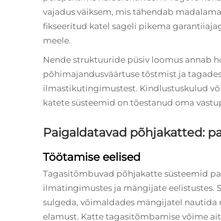
vajadus väiksem, mis tähendab madalamaid
fikseeritud katel sageli pikema garantiia
meele.
Nende struktuuride püsiv loomus annab h
põhimajandusväärtuse tõstmist ja tagades 
ilmastikutingimustest. Kindlustuskulud võ
katete süsteemid on tõestanud oma vastu
Paigaldatavad põhjakatted: p
Töötamise eelised
Tagasitõmbuvad põhjakatte süsteemid pa
ilmatingimustes ja mängijate eelistustes. 
sulgeda, võimaldades mängijatel nautida 
elamust. Katte tagasitõmbamise võime ait