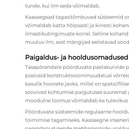
tunde, kui ilm seda võimaldab.
Kaasaegsad tagasitõmbuvad süsteemid on
võimaldab katta hõlpsasti ja kiiresti koh
ilmastikutingimuste korral. Selline kohandu
muutuv ilm, sest mängijad eelistavad soo
Paigaldus- ja hooldusomadused
Tasapõrandate pöörduvate paelakurvide p
püsivaid konstruktsioonimuudatusi võrreld
kasulik hoonete jaoks, millel on spetsiifil
soovivad kohtumise paigutuses suuremat 
moodulne loomus võimaldab ka tulevikus 
Pöörduvate süsteemide regulaarne hooldus
toimimise tagamiseks. Kaasaegne inseneri
parandanud nende mehhanismide usaldusvää