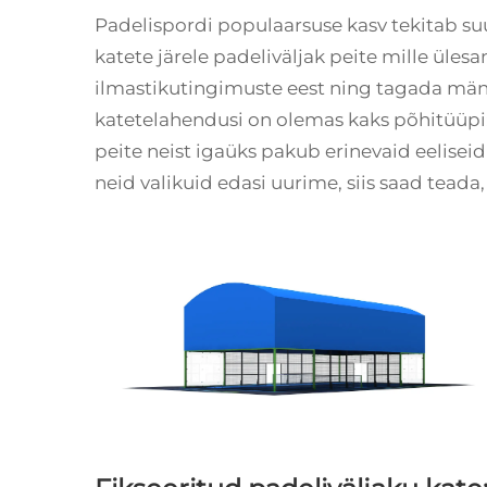
Padelispordi populaarsuse kasv tekitab su
katete järele
padeliväljak peite
mille ülesa
ilmastikutingimuste eest ning tagada mäng
katetelahendusi on olemas kaks põhitüüpi
peite
neist igaüks pakub erinevaid eelisei
neid valikuid edasi uurime, siis saad teada