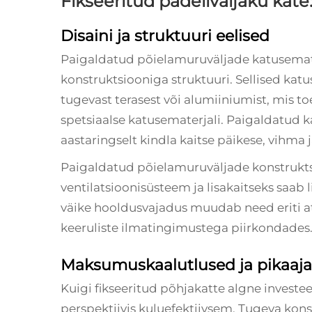
Fikseeritud padeliväljaku kate:
Disaini ja struktuuri eelised
Paigaldatud põielamuruväljade katusemate
konstruktsiooniga struktuuri. Sellised katu
tugevast terasest või alumiiniumist, mis t
spetsiaalse katusematerjali. Paigaldatud 
aastaringselt kindla kaitse päikese, vihma
Paigaldatud põielamuruväljade konstruktsi
ventilatsioonisüsteem ja lisakaitseks saab
väike hooldusvajadus muudab need eriti at
keeruliste ilmatingimustega piirkondades
Maksumuskaalutlused ja pikaajal
Kuigi fikseeritud põhjakatte algne investee
perspektiivis kuluefektiivsem. Tugeva kons