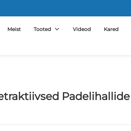
Meist
Tooted
Videod
Kared
Retraktiivsed Padelihalli