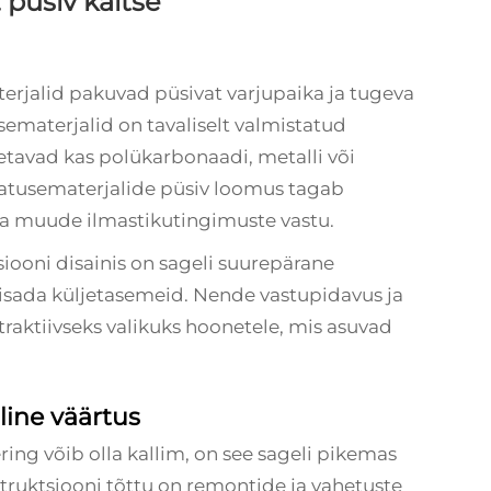
 püsiv kaitse
rjalid pakuvad püsivat varjupaika ja tugeva
sematerjalid on tavaliselt valmistatud
oetavad kas polükarbonaadi, metalli või
katusematerjalide püsiv loomus tagab
 ja muude ilmastikutingimuste vastu.
ooni disainis on sageli suurepärane
 lisada küljetasemeid. Nende vastupidavus ja
raktiivseks valikuks hoonetele, mis asuvad
.
ine väärtus
ring võib olla kallim, on see sageli pikemas
truktsiooni tõttu on remontide ja vahetuste