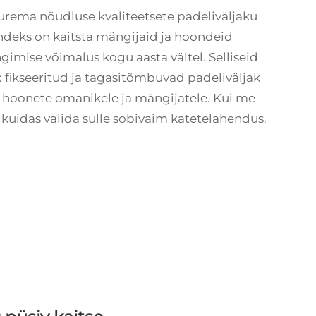
urema nõudluse kvaliteetsete padeliväljaku
ndeks on kaitsta mängijaid ja hoondeid
imise võimalus kogu aasta vältel. Selliseid
: fikseeritud ja tagasitõmbuvad
padeliväljak
d hoonete omanikele ja mängijatele. Kui me
, kuidas valida sulle sobivaim katetelahendus.