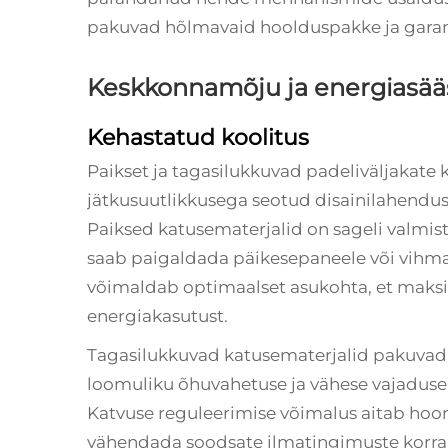
pakuvad hõlmavaid hoolduspakke ja garant
Keskkonnamõju ja energiasää
Kehastatud koolitus
Paikset ja tagasilukkuvad padeliväljakate 
jätkusuutlikkusega seotud disainilahendus
Paiksed katusematerjalid on sageli valmist
saab paigaldada päikesepaneele või vihm
võimaldab optimaalset asukohta, et maks
energiakasutust.
Tagasilukkuvad katusematerjalid pakuvad
loomuliku õhuvahetuse ja vähese vajaduse 
Katvuse reguleerimise võimalus aitab hoon
vähendada soodsate ilmatingimuste korral