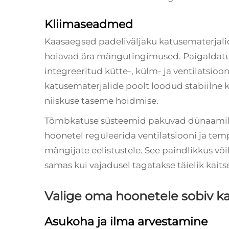
Kliimaseadmed
Kaasaegsed padeliväljaku katusematerjali
hoiavad ära mängutingimused. Paigaldatud
integreeritud kütte-, külm- ja ventilatsioo
katusematerjalide poolt loodud stabiilne
niiskuse taseme hoidmise.
Tõmbkatuse süsteemid pakuvad dünaamilis
hoonetel reguleerida ventilatsiooni ja tem
mängijate eelistustele. See paindlikkus võ
samas kui vajadusel tagatakse täielik kaits
Valige oma hoonetele sobiv k
Asukoha ja ilma arvestamine