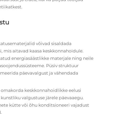
iikatkest.
stu
katusematerjalid võivad sisaldada
i, mis aitavad kaasa keskkonnahoidule.
atud energiasäästlikke materjale ning neile
asoojendussüsteeme. Püsiv struktuur
imeerida päevavalgust ja vähendada
 omakorda keskkonnahoidlikke eelusi
kunstliku valgustuse järele päevaaegu.
ete kütte või õhu konditsioneeri vajadust
.