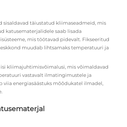
d sisaldavad täiustatud kliimaseadmeid, mis
 katusematerjalidele saab lisada
nisüsteeme, mis töötavad pidevalt. Fikseeritud
 keskkond muudab lihtsamaks temperatuuri ja
i kliimajuhtimisvõimalusi, mis võimaldavad
peratuuri vastavalt ilmatingimustele ja
ib viia energiasäästuks mõõdukatel ilmadel,
e.
atusematerjal