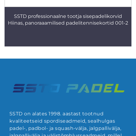
SSTD professionaalne tootja sisepadelikorvid
Hiinas, panoraaamilised padelitennisekortid 001-2
SSTD on alates 1998. aastast tootnud
kvaliteetseid spordiseadmeid, sealhulgas
padel-, padbol- ja squash-välja, jalgpallivälja,
jalgpallivälja ja välistõmblusseadmeid, millel