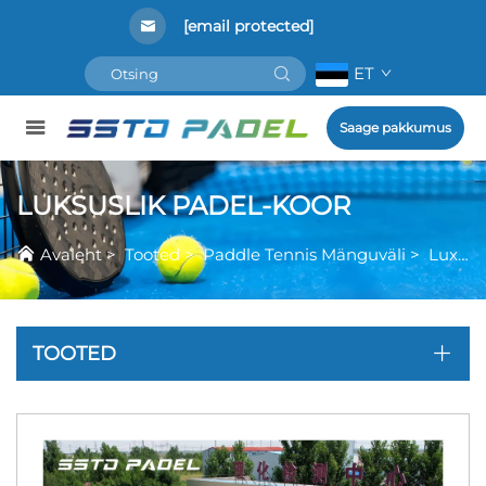
[email protected]
ET
Saage pakkumus
LUKSUSLIK PADEL-KOOR
Avaleht
>
Tooted
>
Paddle Tennis Mänguväli
>
Luxuspadeli Vangla
TOOTED