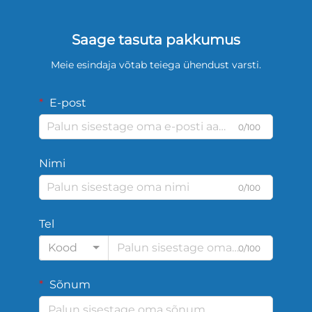
Saage tasuta pakkumus
Meie esindaja võtab teiega ühendust varsti.
E-post
0/100
Nimi
0/100
Tel
Kood
0/100
Sõnum