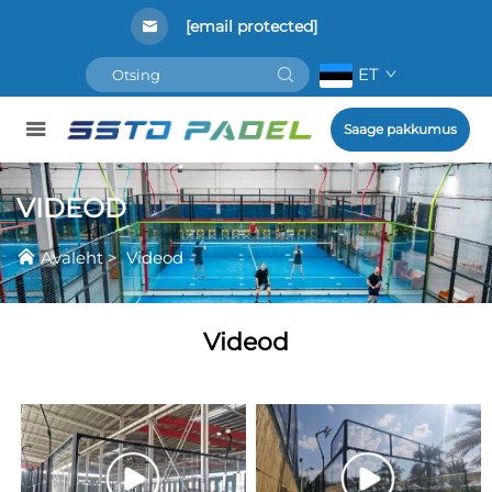
[email protected]
ET
Saage pakkumus
VIDEOD
Avaleht
>
Videod
Videod