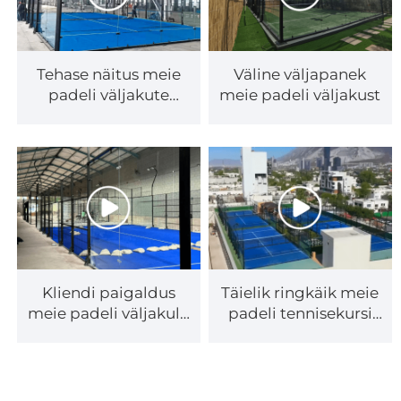
Tehase näitus meie
Väline väljapanek
padeli väljakute
meie padeli väljakust
mudelitest 001-2
Kliendi paigaldus
Täielik ringkäik meie
meie padeli väljakule
padeli tennisekursi
Venezuelas
disainis