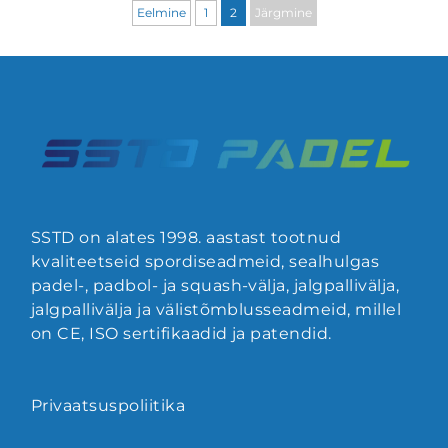
Eelmine
1
2
Järgmine
SSTD on alates 1998. aastast tootnud
kvaliteetseid spordiseadmeid, sealhulgas
padel-, padbol- ja squash-välja, jalgpallivälja,
jalgpallivälja ja välistõmblusseadmeid, millel
on CE, ISO sertifikaadid ja patendid.
Privaatsuspoliitika