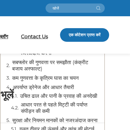
विषय-सूची
अपर्याप्त अदालत डिज़ाइन प्लानिंग
एक कोटेशन प्राप्त करें
ब्लॉग
Contact Us
मानक को छोड़कर पैडल कोर्ट आयाम
सतह चयन में स्थानीय जलवायु को
नजरअंदाज करना
सबफ्लोर की गुणवत्ता पर समझौता (कंक्रीट
बजाय अस्फाल्ट)
कम गुणवत्ता के कृत्रिम घास का चयन
अपर्याप्त ड्रेनेज और आधार तैयारी
ूलें
उचित ढाल और पानी के प्रवाह की अनदेखी
आधार परत से पहले मिट्टी की पर्याप्त
संपीड़न की कमी
सुरक्षा और नियमन मानकों को नजरअंदाज करना
गलत दीवार की ऊंचाई और कांच की मोटाई