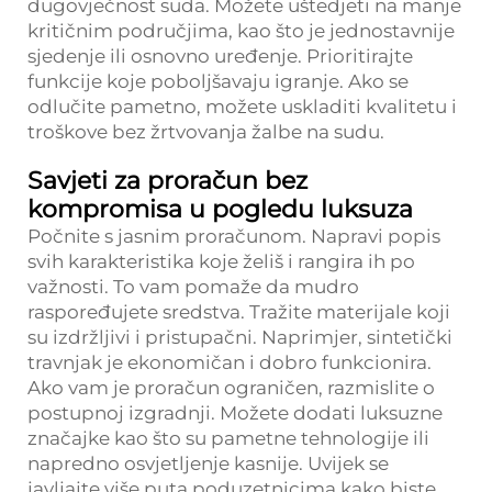
dugovječnost suda. Možete uštedjeti na manje
kritičnim područjima, kao što je jednostavnije
sjedenje ili osnovno uređenje. Prioritirajte
funkcije koje poboljšavaju igranje. Ako se
odlučite pametno, možete uskladiti kvalitetu i
troškove bez žrtvovanja žalbe na sudu.
Savjeti za proračun bez
kompromisa u pogledu luksuza
Počnite s jasnim proračunom. Napravi popis
svih karakteristika koje želiš i rangira ih po
važnosti. To vam pomaže da mudro
raspoređujete sredstva. Tražite materijale koji
su izdržljivi i pristupačni. Naprimjer, sintetički
travnjak je ekonomičan i dobro funkcionira.
Ako vam je proračun ograničen, razmislite o
postupnoj izgradnji. Možete dodati luksuzne
značajke kao što su pametne tehnologije ili
napredno osvjetljenje kasnije. Uvijek se
javljajte više puta poduzetnicima kako biste