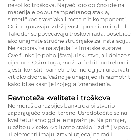
nekoliko troškova. Najveći dio obično ide na
materijale poput temperiranog stakla,
sintetičkog travnjaka i metalnih komponenti.
Oni osiguravaju izdržljivost i premium izgled.
Također se povećavaju troškovi rada, posebice
ako unajmite stručne stručnjake za instalaciju.
Ne zaboravite na svjetla i klimatske sustave.
Ove funkcije poboljšavaju iskustvo, ali dolaze s
cijenom. Osim toga, možda će biti potrebno i
sjesti, koristiti pametne tehnologije i uređivati
vrt oko dvorca. Važno je unaprijed ih razmotriti
kako bi se kasnije izbjegla iznenađenja.
Ravnoteža kvalitete i troškova
Ne moraš da razbiješ banku da bi stvorio
zapanjujuće padel terene. Usredotočite se na
kvalitetu tamo gdje je najvažnije. Na primjer,
ulažite u visokokvalitetno staklo i izdržljiv pod.
Ti elementi imaju izravni utjecaj na rad i