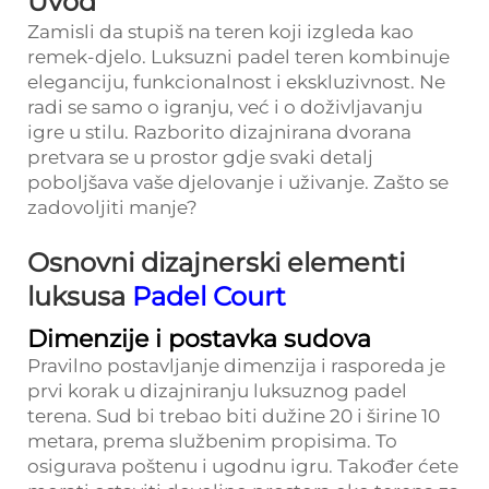
Uvod
Zamisli da stupiš na teren koji izgleda kao
remek-djelo. Luksuzni padel teren kombinuje
eleganciju, funkcionalnost i ekskluzivnost. Ne
radi se samo o igranju, već i o doživljavanju
igre u stilu. Razborito dizajnirana dvorana
pretvara se u prostor gdje svaki detalj
poboljšava vaše djelovanje i uživanje. Zašto se
zadovoljiti manje?
Osnovni dizajnerski elementi
luksusa
Padel Court
Dimenzije i postavka sudova
Pravilno postavljanje dimenzija i rasporeda je
prvi korak u dizajniranju luksuznog padel
terena. Sud bi trebao biti dužine 20 i širine 10
metara, prema službenim propisima. To
osigurava poštenu i ugodnu igru. Također ćete