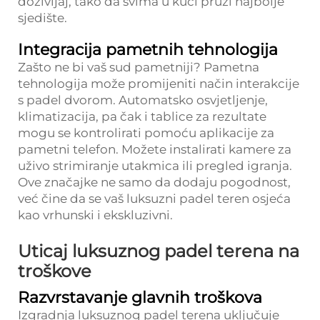
doživljaj, tako da svima u kući pruži najbolje
sjedište.
Integracija pametnih tehnologija
Zašto ne bi vaš sud pametniji? Pametna
tehnologija može promijeniti način interakcije
s padel dvorom. Automatsko osvjetljenje,
klimatizacija, pa čak i tablice za rezultate
mogu se kontrolirati pomoću aplikacije za
pametni telefon. Možete instalirati kamere za
uživo strimiranje utakmica ili pregled igranja.
Ove značajke ne samo da dodaju pogodnost,
već čine da se vaš luksuzni padel teren osjeća
kao vrhunski i ekskluzivni.
Uticaj luksuznog padel terena na
troškove
Razvrstavanje glavnih troškova
Izgradnja luksuznog padel terena uključuje