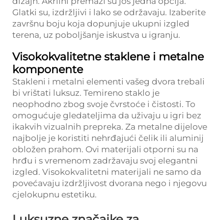
dizajn. Akrilni premazi su još jedna opcija.
Glatki su, izdržljivi i lako se održavaju. Izaberite
završnu boju koja dopunjuje ukupni izgled
terena, uz poboljšanje iskustva u igranju.
Visokokvalitetne staklene i metalne
komponente
Stakleni i metalni elementi vašeg dvora trebali
bi vrištati luksuz. Temireno staklo je
neophodno zbog svoje čvrstoće i čistosti. To
omogućuje gledateljima da uživaju u igri bez
ikakvih vizualnih prepreka. Za metalne dijelove
najbolje je koristiti nehrđajući čelik ili aluminij
obložen prahom. Ovi materijali otporni su na
hrđu i s vremenom zadržavaju svoj elegantni
izgled. Visokokvalitetni materijali ne samo da
povećavaju izdržljivost dvorana nego i njegovu
cjelokupnu estetiku.
Luksuzne značajke za