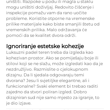
uništiti. Razpoke u podu ili magla u staklu
mogu uništiti doživljaj. Redovito čišćenje i
inspekcije pomažu vam da rano uočite
probleme. Koristite otporne na vremenske
prilike materijale kako biste smanjili štetu od
vremenskih prilika. Malo održavanja će
pomoći da se kvalitet dvora održi.
Ignoriranje estetske kohezije
Luksuzni padel teren treba da izgleda kao
kohezivan prostor. Ako se pomiješaju boje ili
stilovi koji se ne slažu, može izgledati kao da je
nezdružljivo. Razmislite o cjelokupnom
dizajnu. Da li sjedala odgovaraju temi
dvorana? Jesu li svjetiljke elegantne, ali i
funkcionalne? Svaki element bi trebao raditi
zajedno da stvori poliran izgled. Dobro
dizajniran sud nije samo mjesto za igranje, to
je dio izjave.