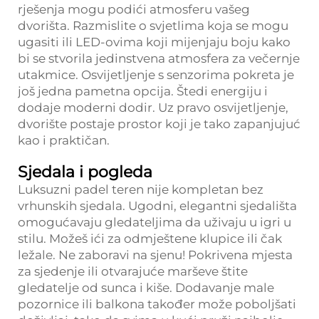
rješenja mogu podići atmosferu vašeg
dvorišta. Razmislite o svjetlima koja se mogu
ugasiti ili LED-ovima koji mijenjaju boju kako
bi se stvorila jedinstvena atmosfera za večernje
utakmice. Osvijetljenje s senzorima pokreta je
još jedna pametna opcija. Štedi energiju i
dodaje moderni dodir. Uz pravo osvijetljenje,
dvorište postaje prostor koji je tako zapanjujuć
kao i praktičan.
Sjedala i pogleda
Luksuzni padel teren nije kompletan bez
vrhunskih sjedala. Ugodni, elegantni sjedališta
omogućavaju gledateljima da uživaju u igri u
stilu. Možeš ići za odmještene klupice ili čak
ležale. Ne zaboravi na sjenu! Pokrivena mjesta
za sjedenje ili otvarajuće marševe štite
gledatelje od sunca i kiše. Dodavanje male
pozornice ili balkona također može poboljšati