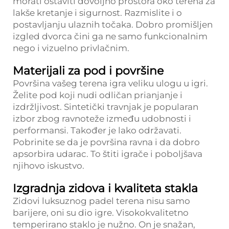
morati ostaviti dovoljno prostora oko terena za
lakše kretanje i sigurnost. Razmislite i o
postavljanju ulaznih točaka. Dobro promišljen
izgled dvorca čini ga ne samo funkcionalnim
nego i vizuelno privlačnim.
Materijali za pod i površine
Površina vašeg terena igra veliku ulogu u igri.
Želite pod koji nudi odličan prianjanje i
izdržljivost. Sintetički travnjak je popularan
izbor zbog ravnoteže između udobnosti i
performansi. Također je lako održavati.
Pobrinite se da je površina ravna i da dobro
apsorbira udarac. To štiti igrače i poboljšava
njihovo iskustvo.
Izgradnja zidova i kvaliteta stakla
Zidovi luksuznog padel terena nisu samo
barijere, oni su dio igre. Visokokvalitetno
temperirano staklo je nužno. On je snažan,