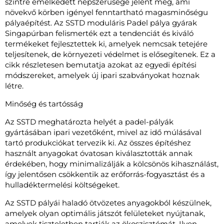
szintre emelkedett népszerűsége jelent meg, ami
növekvő körben igényel fenntartható magasminőségu
pályaépítést. Az SSTD moduláris Padel pálya gyárak
Singapúrban felismerték ezt a tendenciát és kiváló
termékeket fejlesztettek ki, amelyek nemcsak tetejére
teljesítenek, de környezeti védelmet is elősegítenek. Ez a
cikk részletesen bemutatja azokat az egyedi építési
módszereket, amelyek új ipari szabványokat hoznak
létre.
Minőség és tartósság
Az SSTD meghatározta helyét a padel-pályák
gyártásában ipari vezetőként, mivel az idő múlásával
tartó produkciókat tervezik ki. Az összes építéshez
használt anyagokat óvatosan kiválasztották annak
érdekében, hogy minimalizálják a kölcsönös kihasználást,
így jelentősen csökkentik az erőforrás-fogyasztást és a
hulladéktermelési költségeket.
Az SSTD pályái haladó ötvözetes anyagokból készülnek,
amelyek olyan optimális játszót felületeket nyújtanak,
amelyek tiszteletben tartják az ökoszisztémát. Ilyen