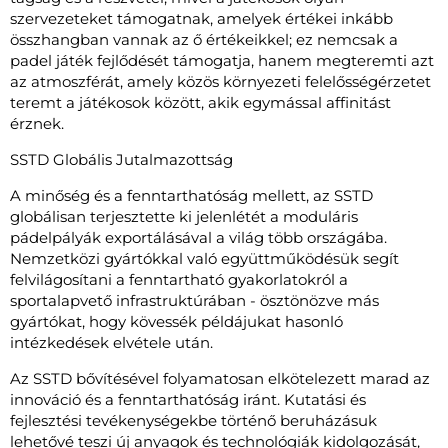
szervezeteket támogatnak, amelyek értékei inkább
összhangban vannak az ő értékeikkel; ez nemcsak a
padel játék fejlődését támogatja, hanem megteremti azt
az atmoszférát, amely közös környezeti felelősségérzetet
teremt a játékosok között, akik egymással affinitást
érznek.
SSTD Globális Jutalmazottság
A minőség és a fenntarthatóság mellett, az SSTD
globálisan terjesztette ki jelenlétét a moduláris
pádelpályák exportálásával a világ több országába.
Nemzetközi gyártókkal való együttműködésük segít
felvilágosítani a fenntartható gyakorlatokról a
sportalapvető infrastruktúrában - ösztönözve más
gyártókat, hogy kövessék példájukat hasonló
intézkedések elvétele után.
Az SSTD bővítésével folyamatosan elkötelezett marad az
innováció és a fenntarthatóság iránt. Kutatási és
fejlesztési tevékenységekbe történő beruházásuk
lehetővé teszi új anyagok és technológiák kidolgozását,