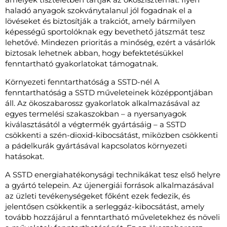
haladó anyagok szokványtalanul jól fogadnak el a
lövéseket és biztosítják a trakciót, amely bármilyen
képességű sportolóknak egy bevethető játszmát tesz
lehetővé. Mindezen prioritás a minőség, ezért a vásárlók
biztosak lehetnek abban, hogy befektetésükkel
fenntartható gyakorlatokat támogatnak.
Környezeti fenntarthatóság a SSTD-nél A
fenntarthatóság a SSTD műveleteinek középpontjában
áll. Az ökoszabarossz gyakorlatok alkalmazásával az
egyes termelési szakaszokban – a nyersanyagok
kiválasztásától a végtermék gyártásáig – a SSTD
csökkenti a szén-dioxid-kibocsátást, miközben csökkenti
a pádelkurák gyártásával kapcsolatos környezeti
hatásokat.
A SSTD energiahatékonysági technikákat tesz első helyre
a gyártó telepein. Az újenergiái források alkalmazásával
az üzleti tevékenységeket főként ezek fedezik, és
jelentősen csökkentik a serleggáz-kibocsátást, amely
tovább hozzájárul a fenntartható műveletekhez és növeli