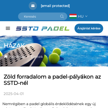
[email protected]
HU
Árajánlat kérése
HÁZAK
Kezdőlap
>
Esetek
Zöld forradalom a padel-pályákon az
SSTD-nél
2025-04-01
Nemrégiben a padel globális érdeklődésének egy új