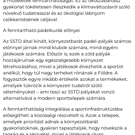
a műveletek fenntarthatóságát. Ez az ökoszabarossz
gyakorlat tökéletesen illeszkedik a klímaváltozásról szóló
növekvő tudatrasszal és az ökológiai lábnyom
csökkentésének céljával.
A fenntartható pádelkurák előnyei
Az SSTD által kínált, környezetbarát padel-pályák számos
előnnyel járnak mind klubok számára, mind egyéni
játékosok számára. Először is, ezek a zöld pályák
hozzájárulnak egy egészségesebb környezet
létrehozásához, mivel a játékosok élvezhetik a sportot
anélkül, hogy túl nagy terheket rónának a Földre. A
fogyasztók egyre inkább értékelik azokat a termékeket,
amelyek tükrözik a környezeti tudatról szóló
véleményüket – ami teszi az SSTD pályákat vonzó
alternatívává a modern sporttelepek számára.
A fenntarthatóság integrálása a sportinfrastruktúrába
elősegítheti a közösségi részvételt is. Azok a telepek,
amelyek prioritást adnak a környezetbarát
gyakorlatoknak, gyakran tapasztalják, hogy növekszik a
tagság és a részvétel, mivel a játékosok olyan