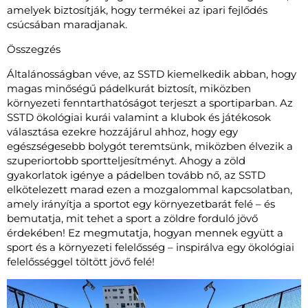
amelyek biztosítják, hogy termékei az ipari fejlődés
csúcsában maradjanak.
Összegzés
Általánosságban véve, az SSTD kiemelkedik abban, hogy
magas minőségű pádelkurát biztosít, miközben
környezeti fenntarthatóságot terjeszt a sportiparban. Az
SSTD ökológiai kurái valamint a klubok és játékosok
választása ezekre hozzájárul ahhoz, hogy egy
egészségesebb bolygót teremtsünk, miközben élvezik a
szuperiortobb sportteljesítményt. Ahogy a zöld
gyakorlatok igénye a pádelben tovább nő, az SSTD
elkötelezett marad ezen a mozgalommal kapcsolatban,
amely irányítja a sportot egy környezetbarát felé – és
bemutatja, mit tehet a sport a zöldre forduló jövő
érdekében! Ez megmutatja, hogyan mennek együtt a
sport és a környezeti felelősség – inspirálva egy ökológiai
felelősséggel töltött jövő felé!