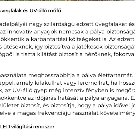
 üvegfalak és UV-álló műfű
delpályái nagy szilárdságú edzett üvegfalakat és
az innovatív anyagok nemcsak a pálya biztonságát
sökkentik a karbantartási költségeket is. Az edzet
s ütéseknek, így biztosítva a játékosok biztonságát
ögből is tiszta kilátást biztosít a nézőknek, fokozv
asználata meghosszabbítja a pálya élettartamát. 
el, amely kifakulhat vagy leromolhat, ha hosszú
, az UV-álló gyep még intenzív fényben is megőrzi
ökkentve az időjárás hatását a pálya anyagaira. 
ületet biztosít, és biztosítja, hogy a pálya idővel 
elve a magas frekvenciájú használat követelmény
LED világítási rendszer