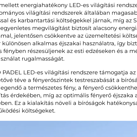
llett energiahatékony LED-es világítási rendsze
yományos világítási rendszerek általában magasa
sal és karbantartási költségekkel járnak, míg a
 egyenletes megvilágítást biztosít alacsony energi
mal, jelentősen csökkentve az üzemeltetési költs
r különösen alkalmas éjszakai használatra, így bizt
 fényben részesüljenek az esti edzéseken és a m
asználat rugalmasságát.
 PADEL LED-es világítási rendszere támogatja az 
etővé téve a fényerőszintek testreszabását a bírós
egendő a természetes fény, a fényerő csökkenthe
ás érdekében, míg az optimális fényerő éjszaka 
ben. Ez a kialakítás növeli a bíróságok hatékonys
űködési költségeket.