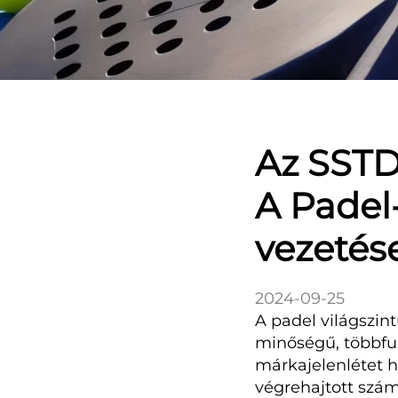
Az SSTD
A Padel
vezetés
2024-09-25
A padel világszin
minőségű, többfun
márkajelenlétet h
végrehajtott szá