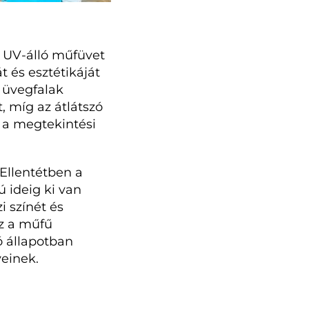
 UV-álló műfüvet
 és esztétikáját
t üvegfalak
, míg az átlátszó
a a megtekintési
Ellentétben a
 ideig ki van
 színét és
Ez a műfű
jó állapotban
einek.