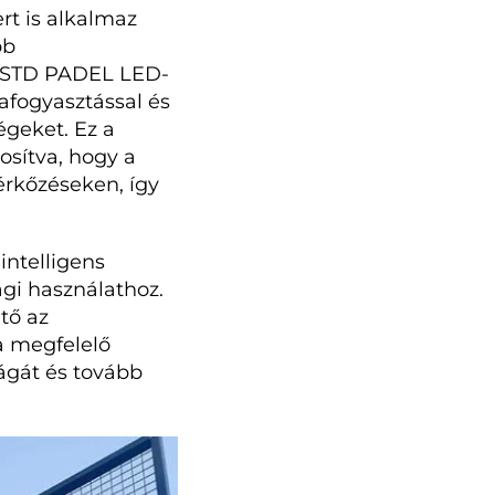
rt is alkalmaz
bb
z SSTD PADEL LED-
afogyasztással és
égeket. Ez a
osítva, hogy a
érkőzéseken, így
intelligens
ági használathoz.
tő az
a megfelelő
ágát és tovább