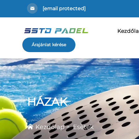
[email protected]
Kezdől
Árajánlat kérése
HÁZAK
Kezdőlap
>
Esetek