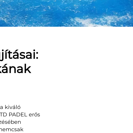
ításai:
kának
a kiváló
SSTD PADEL erős
ezésében
L nemcsak