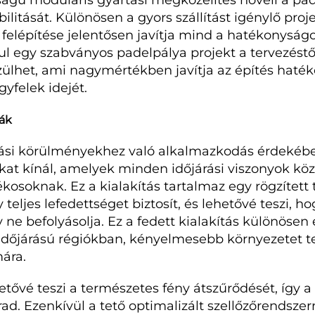
ágú moduláris gyártási megközelítés növeli a pa
bilitását. Különösen a gyors szállítást igénylő pro
elépítése jelentősen javítja mind a hatékonyságo
l egy szabványos padelpálya projekt a tervezéstől
zülhet, ami nagymértékben javítja az építés haté
yfelek idejét.
yák
árási körülményekhez való alkalmazkodás érdeké
kat kínál, amelyek minden időjárási viszonyok kö
ékosoknak. Ez a kialakítás tartalmaz egy rögzített
y teljes lefedettséget biztosít, és lehetővé teszi, h
 ne befolyásolja. Ez a fedett kialakítás különösen
 időjárású régiókban, kényelmesebb környezetet 
ára.
tővé teszi a természetes fény átszűrődését, így a 
d. Ezenkívül a tető optimalizált szellőzőrendszerr