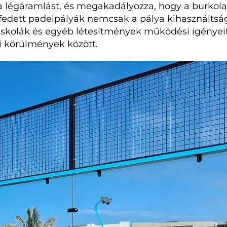
a légáramlást, és megakadályozza, hogy a burkola
fedett padelpályák nemcsak a pálya kihasználtságá
skolák és egyéb létesítmények működési igényeit 
si körülmények között.