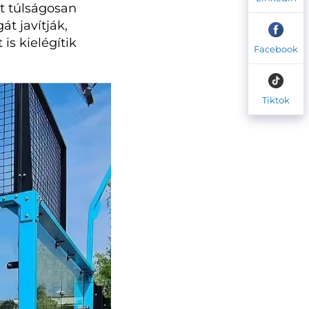
t túlságosan
t javítják,
is kielégítik
Facebook
Tiktok