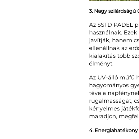
3. Nagy szilárdságú
Az SSTD PADEL pa
használnak. Ezek 
javítják, hanem c
ellenállnak az erő
kialakítás több sz
élményt.
Az UV-álló műfű h
hagyományos gyepp
téve a napfénynek
rugalmasságát, cs
kényelmes játékfel
maradjon, megfel
4. Energiahatékony 