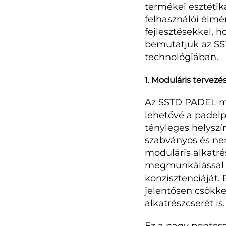
termékei esztétik
felhasználói élmé
fejlesztésekkel, 
bemutatjuk az SS
technológiában.
1. Moduláris tervez
Az SSTD PADEL mo
lehetővé a padelp
tényleges helyszí
szabványos és nem
moduláris alkatr
megmunkálással ké
konzisztenciáját. 
jelentősen csökke
alkatrészcserét is.