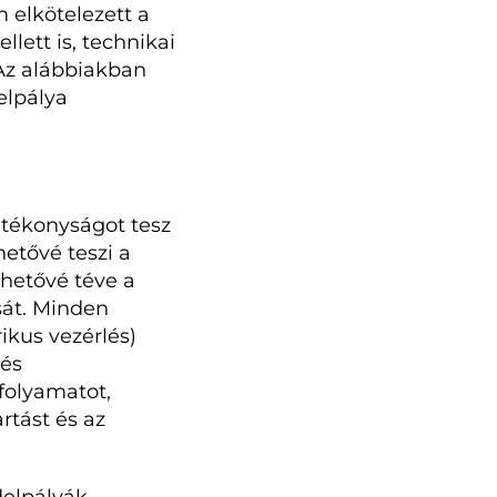
 elkötelezett a
lett is, technikai
 Az alábbiakban
elpálya
tékonyságot tesz
etővé teszi a
ehetővé téve a
sát. Minden
kus vezérlés)
 és
 folyamatot,
rtást és az