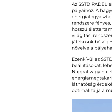
Az SSTD PADEL eme
pályáihoz. A hag
energiafogyasztás
rendszere fényes,
hosszú élettartam
világítási rendsze
játékosok bőséges
növelve a pályah
Ezenkívül az SSTD
beállításokat, leh
Nappal vagy ha el
energiamegtakarít
láthatóság érdeké
optimalizálja a m