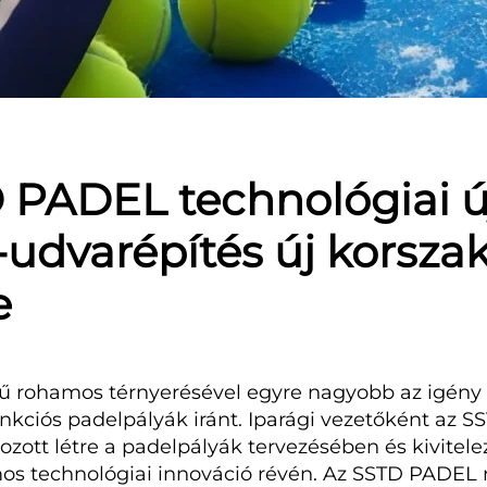
 PADEL technológiai új
-udvarépítés új korsza
e
tű rohamos térnyerésével egyre nagyobb az igény 
kciós padelpályák iránt. Iparági vezetőként az 
ozott létre a padelpályák tervezésében és kivitel
mos technológiai innováció révén. Az SSTD PADE