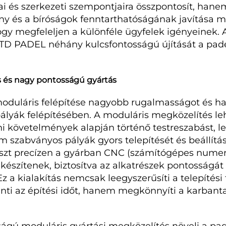
ai és szerkezeti szempontjaira összpontosít, hanem
ny és a bíróságok fenntarthatóságának javítása mel
hogy megfeleljen a különféle ügyfelek igényeinek.
TD PADEL néhány kulcsfontosságú újítását a pad
és és nagy pontosságú gyártás
duláris felépítése nagyobb rugalmasságot és ha
ályák felépítésében. A moduláris megközelítés leh
ni követelmények alapján történő testreszabást, l
 szabványos pályák gyors telepítését és beállítá
észt precízen a gyárban CNC (számítógépes numeri
szítenek, biztosítva az alkatrészek pontosságát
Ez a kialakítás nemcsak leegyszerűsíti a telepítési
nti az építési időt, hanem megkönnyíti a karbanta