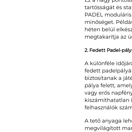
Ez a nagy pontoss
tartósságát és sta
PADEL moduláris f
minőséget. Példáu
héten belül elkés
megtakarítja az üg
2. Fedett Padel-pál
A különféle időj
fedett padelpályá
biztosítanak a ját
pálya felett, amel
vagy erős napfény
kiszámíthatatlan
felhasználók szám
A tető anyaga lehe
megvilágított mara