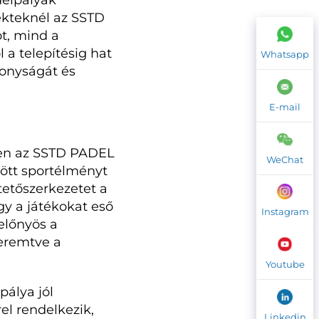
delpályák
jekteknél az SSTD
t, mind a
 a telepítésig hat
Whatsapp
konyságát és
E-mail
ben az SSTD PADEL
WeChat
zött sportélményt
 tetőszerkezetet a
ogy a játékokat eső
Instagram
 előnyös a
teremtve a
Youtube
pálya jól
el rendelkezik,
Linkedin