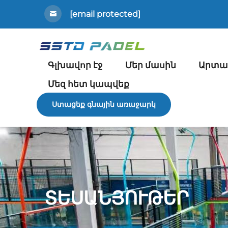
[email protected]
Գլխավոր էջ
Մեր մասին
Արտա
Մեզ հետ կապվեք
Ստացեք գնային առաջարկ
ՏԵՍԱՆՅՈՒԹԵՐ