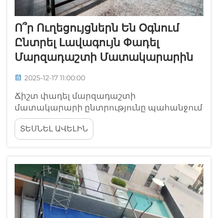
Ո՞ր Ուղեցույցներն Են Օգնում
Ընտրել Լավագույն Փադել
Մարզադաշտի Մատակարարին
2025-12-17 11:00:00
Ճիշտ փադել մարզադաշտի
մատակարարի ընտրությունը պահանջում
է մի քանի գործոնների համար հիմնավոր
ՏԵՍՆԵԼ ԱՎԵԼԻՆ
քննարկում, որոնք ուղղակիորեն ազդում
են ձեր ներդրման երկարաժամկետ
հաջողության վրա: Փադել թենիսի աճող
համարձակությունը ստեղծել է
մրցակցային շուկա, որտեղ ճիշտ
ընտրությունը կարևոր է...