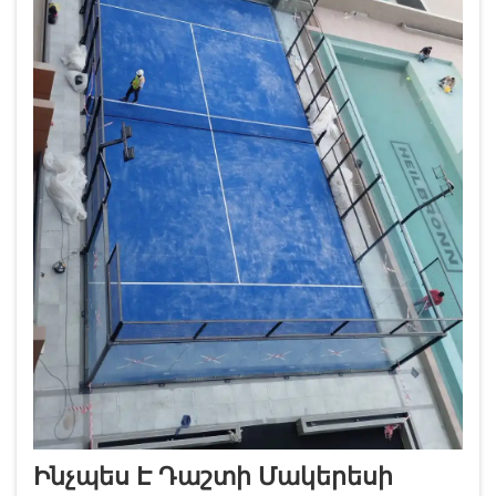
Ինչպես Է Դաշտի Մակերեսի