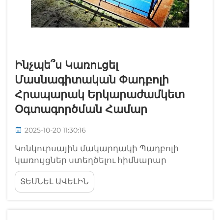
Ինչպե՞ս Կառուցել
Մասնագիտական Փադբոլի
Հրապարակ Երկարաժամկետ
Օգտագործման Համար
2025-10-20 11:30:16
Կոնկուրսային մակարդակի Պադբոլի
կառույցներ ստեղծելու հիմնարար
հանձնարարականներ: Պադբոլի աճող
ՏԵՍՆԵԼ ԱՎԵԼԻՆ
համարվածությունը ստեղծել է աճող
պահանջարկ բարձրորակ
հրապարակների համար, որտեղ
համակրողները կարող են հաճույք