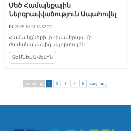
Մեծ Համայնքային
Ներգրավվածություն Ապահովել
2025-10-19 14:32:27
Համայնքների փոխակերպումը
ժամանակակից սպորտային
սարքավորումների միջոցով Պադելի աճող
ՏԵՍՆԵԼ ԱՎԵԼԻՆ
ժողովրդականությունը հեղափոխություն է
առաջացրել համայնքային սպորտային
ենթակառուցվածքներում ամբողջ
աշխարհում: Պադելային դաշտի
Նախորդը
1
2
3
4
5
Հաջորդը
տեղադրումը ներկայացնում է ավելին, քան
պարզապես նոր սպորտային վայրը: