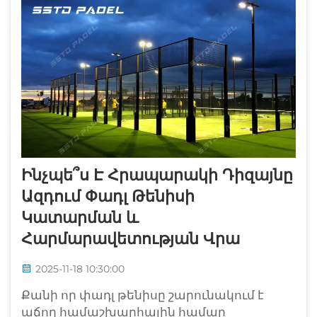
Պրոֆեսիոնալ փադլ կառույցները
հիմնված են բարձրորակ նյութերի վրա՝
ապահովելու համար խաղացողների
անվտանգությունը, ...
Ինչպե՞ս Է Հրապարակի Դիզայնը
Ազդում Փադլ Թենիսի
Կատարման ԵՒ
Հարմարավետության Վրա
2025-11-18 10:30:00
Քանի որ փադլ թենիսը շարունակում է
աճող համաշխարհային համար