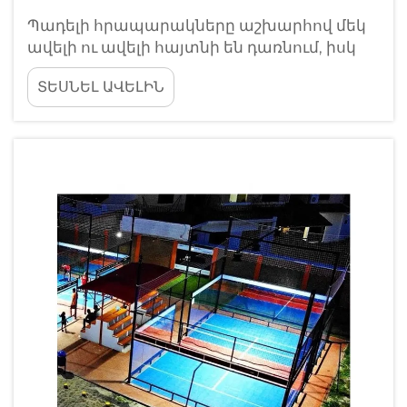
Պադելի հրապարակները աշխարհով մեկ
ավելի ու ավելի հայտնի են դառնում, իսկ
խաղացողներն ու կառույցների
ՏԵՍՆԵԼ ԱՎԵԼԻՆ
սեփականատերերը գիտակցում են
հրապարակի ենթակառուցվածքի
կարևորությունը: Պադելի հրապարակի
նախագծման ամենակարևոր
ասպեկտներից մեկը ստվարամբրո
համակարգն է, որը պաշտպանում է
խաղացողներին...