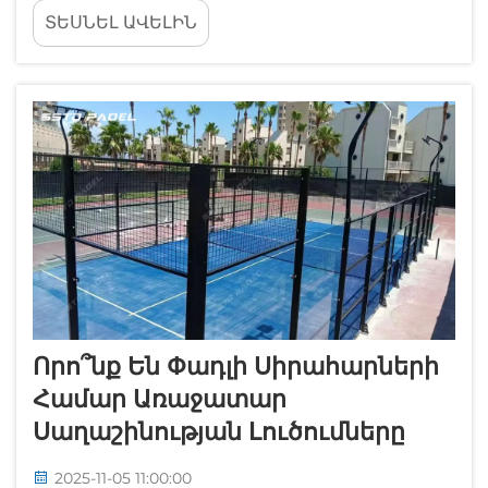
համադրություն, որը ստեղծում է դինամիկ
ՏԵՍՆԵԼ ԱՎԵԼԻՆ
խաղ՝ պահանջելով ճշգրիտ հրապարակի
ստանդարտներ օպտիմալ խաղային
գործընթացի համար: Ճիշտ padbol
հրապարակի չափսերի հասկանալը
կարևոր է սպորտային կառույցների
կառավարման համար...
Որո՞նք Են Փադլի Սիրահարների
Համար Առաջատար
Սաղաշինության Լուծումները
2025-11-05 11:00:00