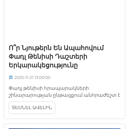
Ո՞ր Նյութերն Են Ապահովում
Փադլ Թենիսի Դաշտերի
Երկարակեցությունը
2025-11-21 13:00:00
Փադլ թենիսի հրապարակների
շինարարության ընթացքում անհրաժեշտ է
զգոնորեն ընտրել այն նյութերը, որոնք
ՏԵՍՆԵԼ ԱՎԵԼԻՆ
կարող են դիմակայել լարված խաղին,
եղանակային պայմաններին և
երկարաժամկետ օգտագործմանը: