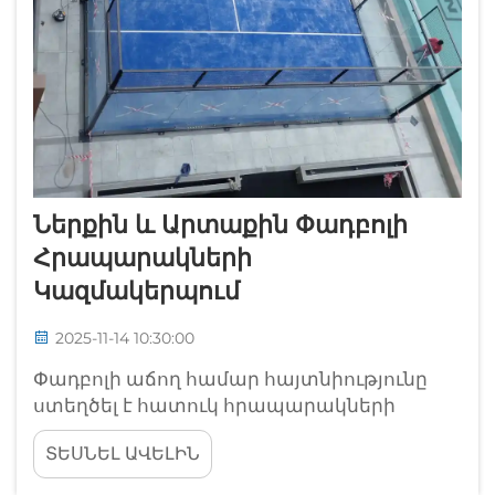
Ներքին ԵՒ Արտաքին Փադբոլի
Հրապարակների
Կազմակերպում
2025-11-14 10:30:00
Փադբոլի աճող համար հայտնիությունը
ստեղծել է հատուկ հրապարակների
նկատելի պահանջարկ տարբեր շրջակա
ՏԵՍՆԵԼ ԱՎԵԼԻՆ
միջավայրերում: Անկախ նրանից՝ արդյոք
ծրագրվում է առևտրային կառույց, թե