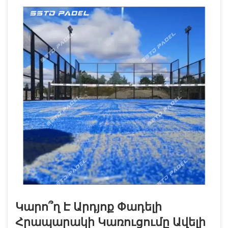
ստանալ ֆուտբոլի և փադելի այս շարժուն
խառնուրդից: Մասնագիտական...
Կարո՞ղ Է Արդյոք Փադելի
Հրապարակի Կառուցումը Ավելի