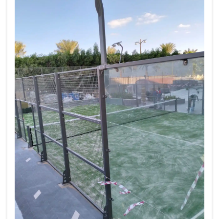
աղբյուրներ: Փադել թենիսի արագ աճը
ստեղծել է աննախադեպ
հնարավորություններ սարքավորումների
սեփականատերերի համար...