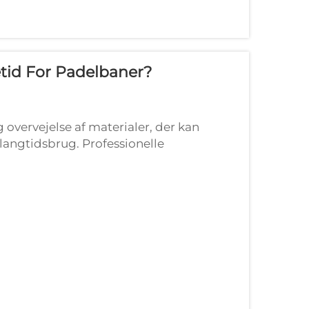
etid For Padelbaner?
overvejelse af materialer, der kan
 langtidsbrug. Professionelle
høj kvalitet for at sikre spillernes