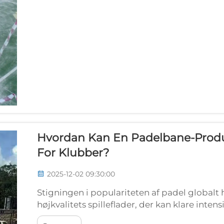
Hvordan Kan En Padelbane-Prod
For Klubber?
2025-12-02 09:30:00
Stigningen i populariteten af padel globalt h
højkvalitets spilleflader, der kan klare inten
store udfordringer, når de skal vælge en pa