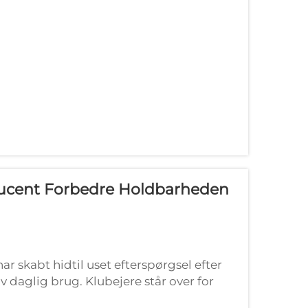
ucent Forbedre Holdbarheden
ar skabt hidtil uset efterspørgsel efter
siv daglig brug. Klubejere står over for
delbane, der balancerer den oprindelige