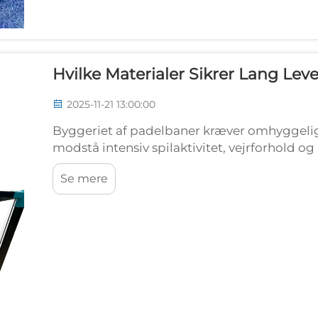
Hvilke Materialer Sikrer Lang Lev
2025-11-21 13:00:00
Byggeriet af padelbaner kræver omhyggelig 
modstå intensiv spilaktivitet, vejrforhold og
padelfaciliteter er afhængige af materialer af 
Se mere
sikkerhed, ...