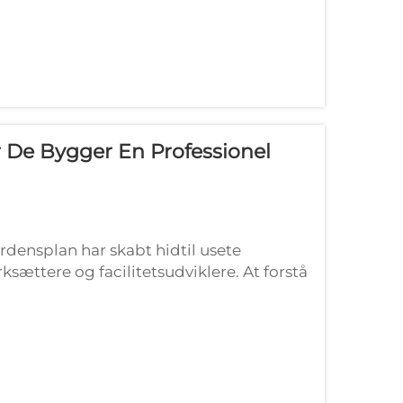
...
r De Bygger En Professionel
rdensplan har skabt hidtil usete
sættere og facilitetsudviklere. At forstå
ofessionel padel ...