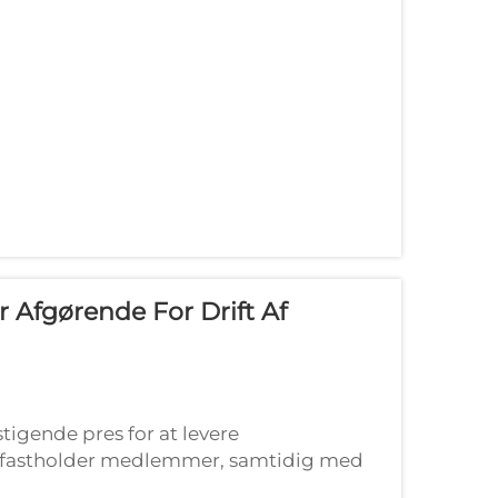
r Afgørende For Drift Af
 stigende pres for at levere
 og fastholder medlemmer, samtidig med
 hurtige vækst i padeltennis har skabt