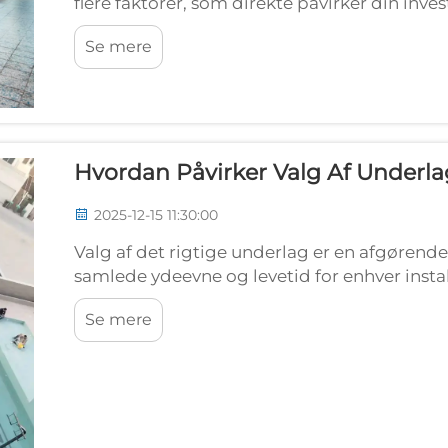
flere faktorer, som direkte påvirker din inv
stigende popularitet af padeltennis har sk
Se mere
valg af den rigtige...
Hvordan Påvirker Valg Af Underl
2025-12-15 11:30:00
Valg af det rigtige underlag er en afgørend
samlede ydeevne og levetid for enhver instal
driftsledere, sportscenterledere og fritids...
Se mere