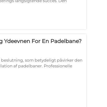
esterings langsigtende succes. Den
abt et konkurrencedygtigt marked, hvor
ag Ydeevnen For En Padelbane?
e beslutning, som betydeligt påvirker den
lation af padelbaner. Professionelle