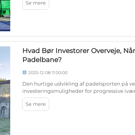
Se mere
hidtil usete muligheder for ejere af faciliteter
Hvad Bør Investorer Overveje, Nå
Padelbane?
2025-12-08 11:00:00
Den hurtige udvikling af padelsporten på ve
investeringsmuligheder for progressive iværk
de afgørende faktorer ved opførelsen af en pr
Se mere