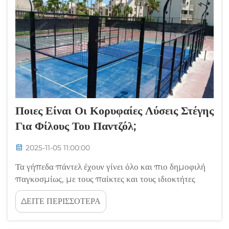
επαγγελματίες του αθλητισμού...
Ποιες Είναι Οι Κορυφαίες Λύσεις Στέγης
Για Φίλους Του Παντζόλ;
2025-11-05 11:00:00
Τα γήπεδα πάντελ έχουν γίνει όλο και πιο δημοφιλή
παγκοσμίως, με τους παίκτες και τους ιδιοκτήτες
εγκαταστάσεων να αναγνωρίζουν τη σημασία της
ΔΕΙΤΕ ΠΕΡΙΣΣΟΤΕΡΑ
κατάλληλης υποδομής γηπέδου. Ένα από τα πιο
κρίσιμα στοιχεία του σχεδιασμού γηπέδου πάντελ
είναι το σύστημα στέγασης, το οποίο προστατεύει