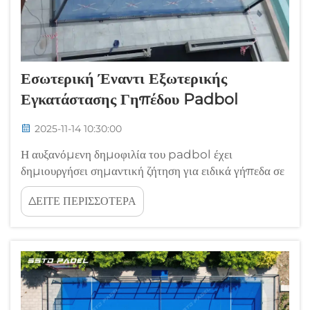
Εσωτερική Έναντι Εξωτερικής
Εγκατάστασης Γηπέδου Padbol
2025-11-14 10:30:00
Η αυξανόμενη δημοφιλία του padbol έχει
δημιουργήσει σημαντική ζήτηση για ειδικά γήπεδα σε
διάφορα περιβάλλοντα. Αν πρόκειται για εμπορική
ΔΕΙΤΕ ΠΕΡΙΣΣΟΤΕΡΑ
εγκατάσταση ή ιδιωτική κατασκευή, η κατανόηση των
βασικών διαφορών μεταξύ εσωτερικών...