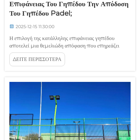
Επιφάνειας Του Γηπέδου Την Απόδοση
Του Γηπέδου Padel;
2025-12-15 11:30:00
Η επιλογή της κατάλληλης επιφάνειας γηπέδου
αποτελεί μια θεμελιώδη απόφαση που επηρεάζει
σημαντικά τη συνολική απόδοση και τη διάρκεια ζωής
ΔΕΙΤΕ ΠΕΡΙΣΣΟΤΕΡΑ
κάθε εγκατάστασης γηπέδου πάντελ. Οι
επαγγελματίες φορείς λειτουργίας εγκαταστάσεων, οι
διαχειριστές αθλητικών κέντρων και οι ψυχαγωγικοί...