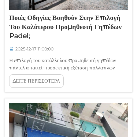
Ποιές Οδηγίες Βοηθούν Στην Επιλογή
Του Καλύτερου Προμηθευτή Γηπέδων
Padel;
2025-12-17 11:00:00
Η επιλογή του κατάλληλου προμηθευτή γηπέδων
πάντελ απαιτεί προσεκτική εξέταση πολλαπλών
παραγόντων που επηρεάζουν άμεσα τη
ΔΕΙΤΕ ΠΕΡΙΣΣΟΤΕΡΑ
μακροπρόθεσμη επιτυχία της επένδυσής σας. Η
αυξανόμενη δημοφιλία του πάντελ τένις έχει
δημιουργήσει ένα ανταγωνιστικό περιβάλλον όπου η
επιλογή του κατάλληλου προμηθευτή...