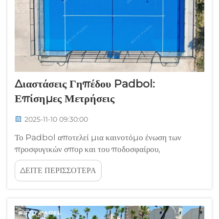
Διαστάσεις Γηπέδου Padbol:
Επίσημες Μετρήσεις
2025-11-10 09:30:00
Το Padbol αποτελεί μια καινοτόμο ένωση των
προσφυγικών σπορ και του ποδοσφαίρου,
δημιουργώντας ένα δυναμικό παιχνίδι που απαιτεί
ΔΕΙΤΕ ΠΕΡΙΣΣΟΤΕΡΑ
ακριβείς προδιαγραφές για το γήπεδο προκειμένου να
εξασφαλιστεί η βέλτιστη απόδοση. Η κατανόηση των
σωστών διαστάσεων γηπέδου padbol είναι
απαραίτητη για τους διαχειριστές εγκαταστάσεων, τους