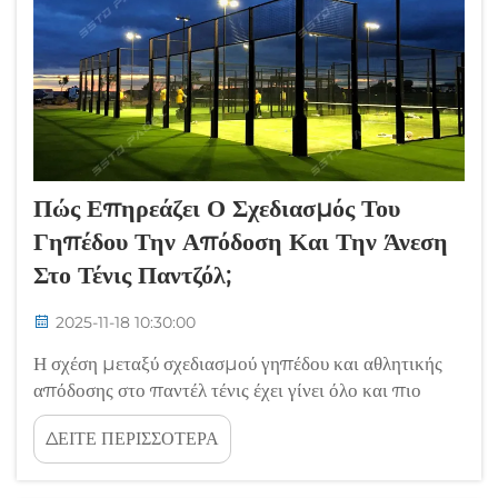
Πώς Επηρεάζει Ο Σχεδιασμός Του
Γηπέδου Την Απόδοση Και Την Άνεση
Στο Τένις Παντζόλ;
2025-11-18 10:30:00
Η σχέση μεταξύ σχεδιασμού γηπέδου και αθλητικής
απόδοσης στο παντέλ τένις έχει γίνει όλο και πιο
σημαντική καθώς το άθλημα συνεχίζει να αποκτά
ΔΕΙΤΕ ΠΕΡΙΣΣΟΤΕΡΑ
παγκόσμια δημοφιλία. Επαγγελματίες παίκτες και
ερασιτέχνες οπαδοί ανακαλύπτουν ότι η δομή του...