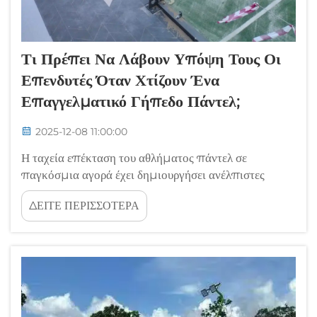
Τι Πρέπει Να Λάβουν Υπόψη Τους Οι
Επενδυτές Όταν Χτίζουν Ένα
Επαγγελματικό Γήπεδο Πάντελ;
2025-12-08 11:00:00
Η ταχεία επέκταση του αθλήματος πάντελ σε
παγκόσμια αγορά έχει δημιουργήσει ανέλπιστες
ευκαιρίες επένδυσης για προοδευτικούς
ΔΕΙΤΕ ΠΕΡΙΣΣΟΤΕΡΑ
επιχειρηματίες και αναπτυξιακούς φορείς
εγκαταστάσεων. Η κατανόηση των κρίσιμων
παραγόντων που εμπλέκονται στην κατασκευή ενός
επαγγελματικού γηπέδου πάντελ...