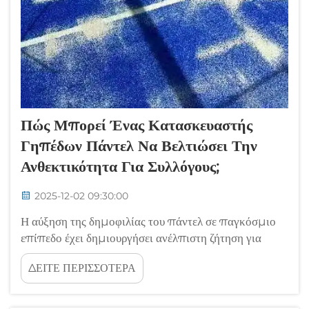
Πώς Μπορεί Ένας Κατασκευαστής
Γηπέδων Πάντελ Να Βελτιώσει Την
Ανθεκτικότητα Για Συλλόγους;
2025-12-02 09:30:00
Η αύξηση της δημοφιλίας του πάντελ σε παγκόσμιο
επίπεδο έχει δημιουργήσει ανέλπιστη ζήτηση για
επιφάνειες υψηλής ποιότητας που μπορούν να
ΔΕΙΤΕ ΠΕΡΙΣΣΟΤΕΡΑ
αντέξουν την εντατική καθημερινή χρήση. Οι
ιδιοκτήτες σωματείων αντιμετωπίζουν σημαντικές
προκλήσεις όταν επιλέγουν ένα γήπεδο πάντελ που