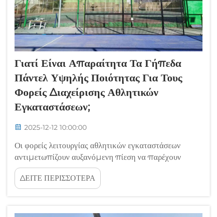
Γιατί Είναι Απαραίτητα Τα Γήπεδα
Πάντελ Υψηλής Ποιότητας Για Τους
Φορείς Διαχείρισης Αθλητικών
Εγκαταστάσεων;
2025-12-12 10:00:00
Οι φορείς λειτουργίας αθλητικών εγκαταστάσεων
αντιμετωπίζουν αυξανόμενη πίεση να παρέχουν
εξαιρετικές εγκαταστάσεις που προσελκύουν και
ΔΕΙΤΕ ΠΕΡΙΣΣΟΤΕΡΑ
διατηρούν μέλη, ενώ παράγουν βιώσιμες πηγές
εσόδων. Η ραγδαία ανάπτυξη του πάντελ τένις έχει
δημιουργήσει ανεπανάληπτες ευκαιρίες για τους
ιδιοκτήτες εγκαταστάσεων...