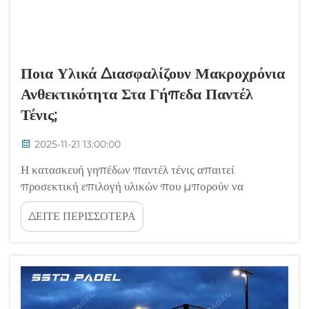
Ποια Υλικά Διασφαλίζουν Μακροχρόνια
Ανθεκτικότητα Στα Γήπεδα Παντέλ
Τένις;
2025-11-21 13:00:00
Η κατασκευή γηπέδων παντέλ τένις απαιτεί
προσεκτική επιλογή υλικών που μπορούν να
αντέξουν τον εντατικό αγώνα, τις καιρικές συνθήκες
ΔΕΙΤΕ ΠΕΡΙΣΣΟΤΕΡΑ
και τη χρήση μακράς διάρκειας. Τα επαγγελματικά
γήπεδα παντέλ βασίζονται σε υλικά υψηλής ποιότητας
για να εξασφαλίσουν την ασφάλεια των παικτών, ...