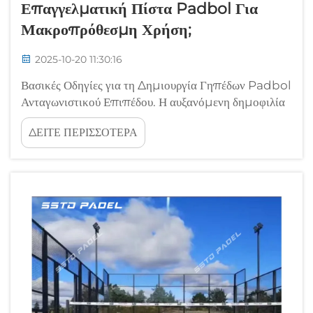
Επαγγελματική Πίστα Padbol Για
Μακροπρόθεσμη Χρήση;
2025-10-20 11:30:16
Βασικές Οδηγίες για τη Δημιουργία Γηπέδων Padbol
Ανταγωνιστικού Επιπέδου. Η αυξανόμενη δημοφιλία
του padbol έχει δημιουργήσει αυξανόμενη ζήτηση
ΔΕΙΤΕ ΠΕΡΙΣΣΟΤΕΡΑ
για γήπεδα υψηλής ποιότητας, όπου οι ενθουσιώδεις
μπορούν να απολαύσουν αυτόν τον δυναμικό
συνδυασμό ποδοσφαίρου και padel. Η κατασκευή
ενός επαγγελματικού...