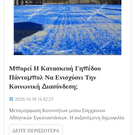
Μπορεί Η Κατασκευή Γηπέδου
Πάντομπολ Να Ενισχύσει Την
Κοινωνική Διασύνδεση;
2025-10-19 14:32:27
Μεταμόρφωση Κοινοτήτων μέσω Σύγχρονων
Αθλητικών Εγκαταστάσεων. Η αυξανόμενη δημοφιλία
του πάντελ έχει προκαλέσει μια επανάσταση στην
ΔΕΙΤΕ ΠΕΡΙΣΣΟΤΕΡΑ
αθλητική υποδομή των κοινοτήτων παγκοσμίως. Η