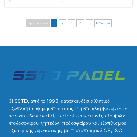
εγκατάσταση ενός γηπέδου πάντελ αντιπροσωπεύει
περισσότερο από ένα νέο αθλητικό χώρο – γίνεται...
Προηγούμενο
1
2
3
4
5
Επόμενο
Η SSTD, από το 1998, κατασκευάζει αθλητικό
εξοπλισμό υψηλής ποιότητας, συμπεριλαμβανομένων
των γηπέδων padel, padbol και squash, κλουβιών
ποδοσφαίρου, γηπέδων ποδοσφαίρου και εξοπλισμού
εξωτερικής γυμναστικής, με πιστοποιητικά CE, ISO