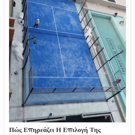
Πώς Επηρεάζει Η Επιλογή Της