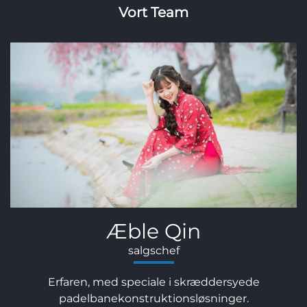
Vort Team
Samuel Zhang
salgschef
Ekspertise på området, der sikrer rettidig og
projektleverance af høj kvalitet.