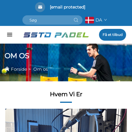
[email protected]
DA
Få et tilbud
OM OS
Forside
>
Om os
Hvem Vi Er