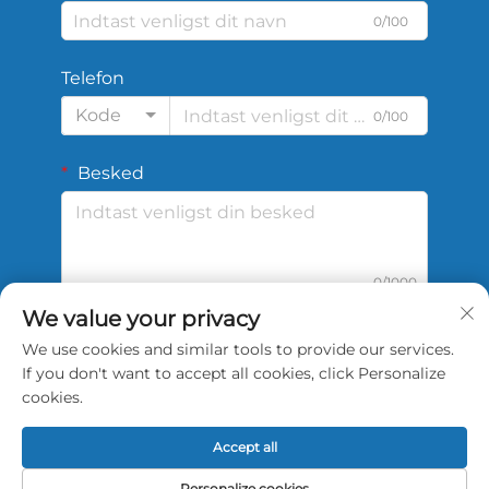
0/100
Telefon
Kode
0/100
Besked
0/1000
We value your privacy
We use cookies and similar tools to provide our services.
Indsend
If you don't want to accept all cookies, click Personalize
cookies.
Accept all
Copyright © 2026 China Shengshi Sports Tech
Personalize cookies