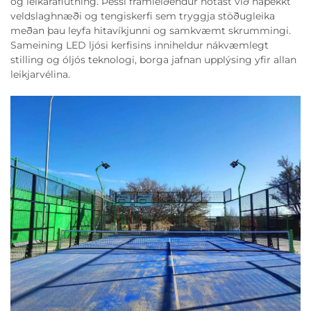
og leikaraflutning. Þessi framleiðendur notast við háþekkt
veldslaghnæði og tengiskerfi sem tryggja stöðugleika
meðan þau leyfa hitavíkjunni og samkvæmt skrummingi.
Sameining LED ljósi kerfisins inniheldur nákvæmlegt
stilling og óljós teknologi, borga jafnan upplýsing yfir allan
leikjarvélina.