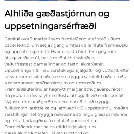
Alhliða gæðastjórnun og
uppsetningarsérfræði
Gæsluákvörðunarferli sem framleiðendur af stöðluðum
padel leikvöllum setja í gang umfjask alla hluta framleiðslu
og uppsetningarferla. Hver einasta hluti fer í gegnum
áhugaverða próf, þar á meðal áhrifsskoðun,
veðurfrestastígamælingar og fastni ákvarðanir.
Uppsetningarliðir eru sérstaklega þjálgaðir og vottorð, eftir
nákvæmum skilaboðum sem tryggja samfelld niðurstöðu
á mismunandi staðsetningum og umstæðum.
Framleiðsluferlinu er hagnýtt margar athugaðarpunktar,
frá prufun á råvara yfir í síðustu athugaði við endurbúnað.
Nýjustu mælaraðgerðirnar eru notuð til að tryggja
fullkominn láréttleika og jafnvægi við uppsetningu, meðan
sérstillingar tól tryggja nákvæma stillingu glasapanélanna
og rétta fjarlægðina á metalaðraumsnetinu.
Framleiðendurnar halda gildri skjalalagi um
gæsluákvörðunarferli, råvaru vottorð og