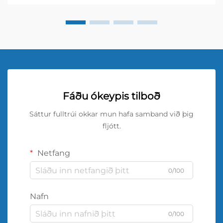
Fáðu ókeypis tilboð
Sáttur fulltrúi okkar mun hafa samband við þig
fljótt.
Netfang
0/100
Nafn
0/100