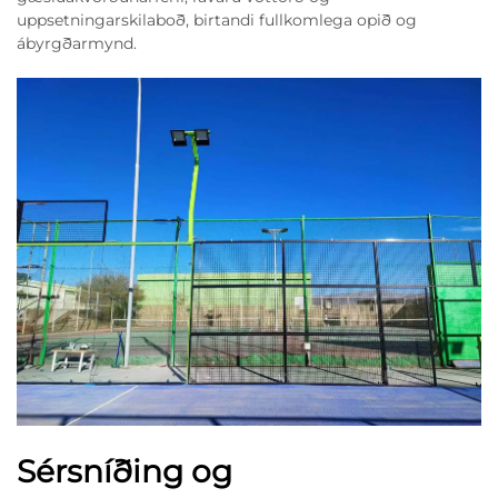
uppsetningarskilaboð, birtandi fullkomlega opið og
ábyrgðarmynd.
Sérsníðing og