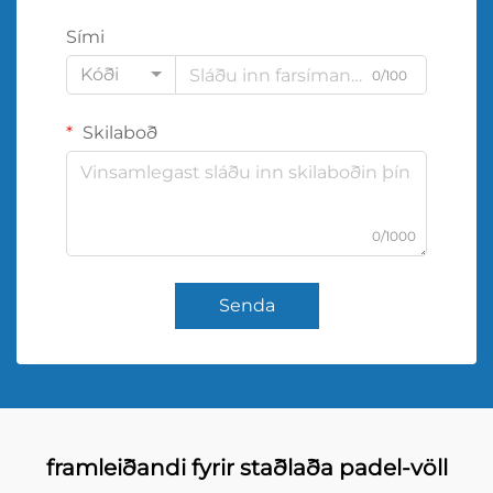
Sími
Kóði
0/100
Skilaboð
0/1000
Senda
framleiðandi fyrir staðlaða padel-völl