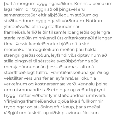
þörf á mörgum byggingaraðilum. Kennslu þeirra um
lagaheimildir tryggir að öll þingsvél eru
samanstottaðar eftir alþjóðlegum stöðum og
staðbundnum byggingarákvörðunum. Notkun
yfirstöðvaðra efna og staðbundinnar
framleiðsluferlið leiðir til samfelldar gæðis og lengra
starfa, meiðin minnkandi úrskriftarkostnaði á langan
tíma. Þessir framleiðendur bjóða oft á ské
moreinkunarmöguleikum meðan þau halda
strengri gæðaskoðun, leyfandi viðskiptavinum að
stilla þingsvél til sérstaka svæðisþörfanna eða
merkjahönnunar án þess að komast aftur á
stærðfræðilegt fulltrú. Framtíðarskoðunargerðir og
velstilltar verslunarferlar leyfa hraðari lokun á
verkefnum og kostnarsamara verð. Kennslu þeirra
um mismunandi staðsetningar og veðurlágtryni
tryggir réttar viðbótir fyrir staðbundnar umhverfi.
Yfirlýsingarframleiðendur bjóða líka á fullkomnir
tryggingar og stuðning eftir kaup, þar á meðal
ráðgjöf um úrskrift og viðskiptavinnu. Notkun