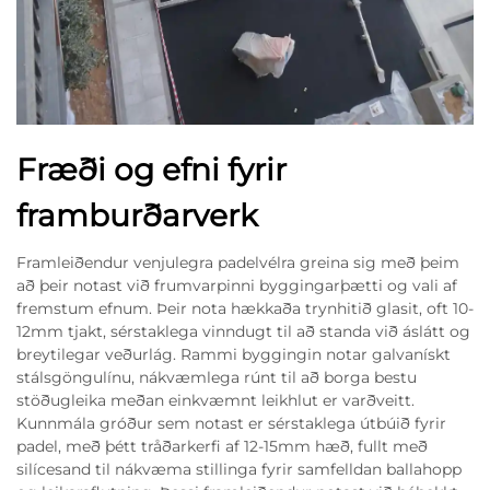
Fræði og efni fyrir
framburðarverk
Framleiðendur venjulegra padelvélra greina sig með þeim
að þeir notast við frumvarpinni byggingarþætti og vali af
fremstum efnum. Þeir nota hækkaða trynhitið glasit, oft 10-
12mm tjakt, sérstaklega vinndugt til að standa við áslátt og
breytilegar veðurlág. Rammi byggingin notar galvanískt
stálsgöngulínu, nákvæmlega rúnt til að borga bestu
stöðugleika meðan einkvæmnt leikhlut er varðveitt.
Kunnmála gróður sem notast er sérstaklega útbúið fyrir
padel, með þétt tråðarkerfi af 12-15mm hæð, fullt með
silícesand til nákvæma stillinga fyrir samfelldan ballahopp