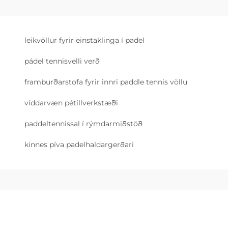
leikvöllur fyrir einstaklinga í padel
pádel tennisvelli verð
framburðarstofa fyrir innri paddle tennis völlu
víddarvæn pétillverkstæði
paddeltennissal í rýmdarmiðstöð
kinnes píva padelhaldargerðari