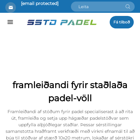
[email protected]
Fá tilboð
framleiðandi fyrir staðlaða
padel-völl
Framleiðandi af stöðum fyrir padel specialiserast á að rita
út, framleiða og setja upp hágæðar padelstöðvar sem
uppfylla alþjóðlegar staðlar. Þessar sérstillingar
samanstotta hraðframt verkfræði með virkni efnamál til að
búa til stöðvar af stærð 10x20 metrum, lokaðar af sérstökri