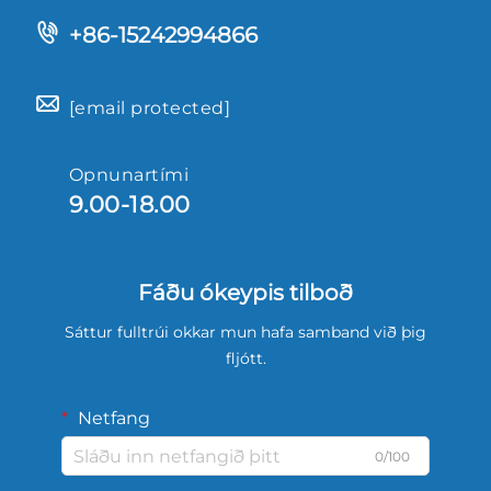
+86-15242994866
[email protected]
Opnunartími
9.00-18.00
Fáðu ókeypis tilboð
Sáttur fulltrúi okkar mun hafa samband við þig
fljótt.
Netfang
0/100