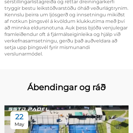
sérstillingarlistagreiða og réttar dreiningarkerfi
tryggir bestu leikstöðvarstöðu óháð veðurlágtrynim.
Kennslu þeirra um ljósgerð og innsetningu mikiðst
af notkun þingsvél á kvöldum klukkutíma með því
að minnka eldursnotuna. Auk þess bjóða venjulegar
framleiðendur oft á fjármálseiginleika og hjálp við
verkefnasamsetningu, gerðu það auðveldara að
setja upp þingsvél fyrir mismunandi
verslunarmódel.
Ábendingar og ráð
22
May