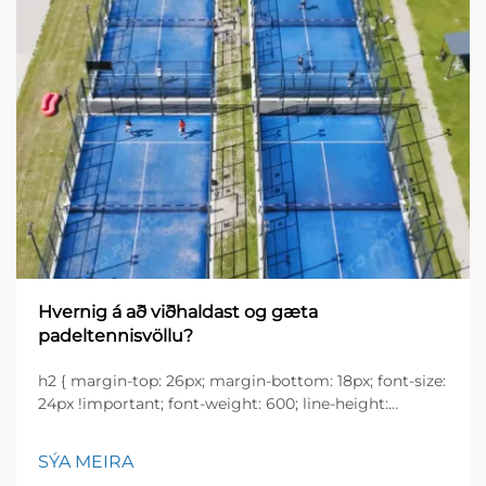
Hvernig á að viðhaldast og gæta
padeltennisvöllu?
h2 { margin-top: 26px; margin-bottom: 18px; font-size:
24px !important; font-weight: 600; line-height:
normal; } h3 { margin-top: 26px; margin-bottom: 18px;
font-size: 20px !important; font-weight: 600; line-
SÝA MEIRA
height: ...}