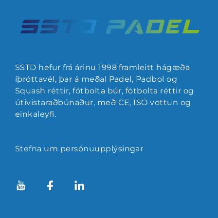
SSTD hefur frá árinu 1998 framleitt hágæða
íþróttavél, þar á meðal Padel, Padbol og
Squash réttir, fótbolta búr, fótbolta réttir og
útivistaraðbúnaður, með CE, ISO vottun og
einkaleyfi.
Stefna um persónuupplýsingar