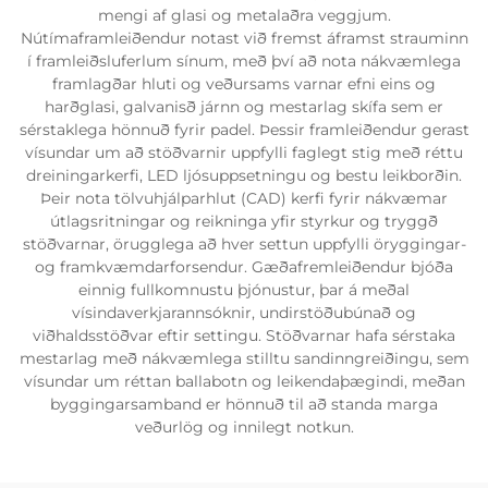
mengi af glasi og metalaðra veggjum.
Nútímaframleiðendur notast við fremst áframst strauminn
í framleiðsluferlum sínum, með því að nota nákvæmlega
framlagðar hluti og veðursams varnar efni eins og
harðglasi, galvanisð járnn og mestarlag skífa sem er
sérstaklega hönnuð fyrir padel. Þessir framleiðendur gerast
vísundar um að stöðvarnir uppfylli faglegt stig með réttu
dreiningarkerfi, LED ljósuppsetningu og bestu leikborðin.
Þeir nota tölvuhjálparhlut (CAD) kerfi fyrir nákvæmar
útlagsritningar og reikninga yfir styrkur og tryggð
stöðvarnar, örugglega að hver settun uppfylli öryggingar-
og framkvæmdarforsendur. Gæðafremleiðendur bjóða
einnig fullkomnustu þjónustur, þar á meðal
vísindaverkjarannsóknir, undirstöðubúnað og
viðhaldsstöðvar eftir settingu. Stöðvarnar hafa sérstaka
mestarlag með nákvæmlega stilltu sandinngreiðingu, sem
vísundar um réttan ballabotn og leikendaþægindi, meðan
byggingarsamband er hönnuð til að standa marga
veðurlög og innilegt notkun.