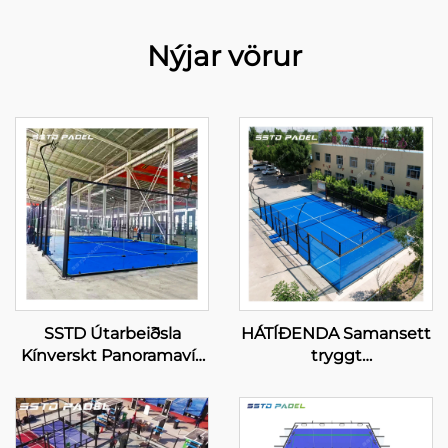
Nýjar vörur
SSTD Útarbeiðsla
HÁTÍÐENDA Samansett
Kínverskt Panoramavís
tryggt
padel tenis svæði
íþróttamannaukaverk
krafavegsbúnaður
Panoramavís svæði
Classic Padel svæði
padel tenis padel svæði
Framtíðarátt fréttir fyrir
2024 Frábær design