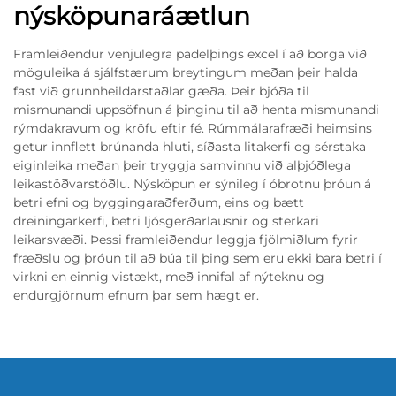
nýsköpunaráætlun
Framleiðendur venjulegra padelþings excel í að borga við
möguleika á sjálfstærum breytingum meðan þeir halda
fast við grunnheildarstaðlar gæða. Þeir bjóða til
mismunandi uppsöfnun á þinginu til að henta mismunandi
rýmdakravum og kröfu eftir fé. Rúmmálarafræði heimsins
getur innflett brúnanda hluti, síðasta litakerfi og sérstaka
eiginleika meðan þeir tryggja samvinnu við alþjóðlega
leikastöðvarstöðlu. Nýsköpun er sýnileg í óbrotnu þróun á
betri efni og byggingaraðferðum, eins og bætt
dreiningarkerfi, betri ljósgerðarlausnir og sterkari
leikarsvæði. Þessi framleiðendur leggja fjölmiðlum fyrir
fræðslu og þróun til að búa til þing sem eru ekki bara betri í
virkni en einnig vistækt, með innifal af nýteknu og
endurgjörnum efnum þar sem hægt er.