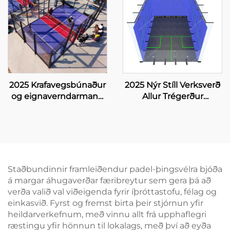
Padel menningarfélag
útarbeiðsla
001-2
Panoramavís padel
svæði 003
2025 Krafavegsbúnaður
2025 Nýr Stíll Verksverð
og eignaverndarmann
Allur Trégerður
úr Kína til Padbol svæða
Grunnskjal Temparð
stærð 10*6M býður upp
Glas Innri Squash
á stöðvandi og treystan
Leiksvæði fyrir
leikborð 005
Tvímannaleg
Staðbundinnir framleiðendur padel-þingsvélra bjóða
á margar áhugaverðar færibreytur sem gera þá að
verða valið val viðeigenda fyrir íþróttastofu, félag og
einkasvið. Fyrst og fremst birta þeir stjórnun yfir
heildarverkefnum, með vinnu allt frá upphaflegri
ræstingu yfir hönnun til lokalags, með því að eyða