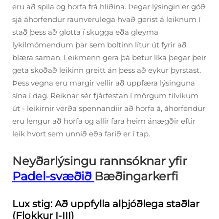
eru að spila og horfa frá hliðina. Þegar lýsingin er góð
sjá áhorfendur raunverulega hvað gerist á leiknum í
stað þess að glotta í skugga eða gleyma
lykilmómendum þar sem boltinn lítur út fyrir að
blæra saman. Leikmenn gera þá betur líka þegar þeir
geta skoðað leikinn greitt án þess að eykur þyrstast.
Þess vegna eru margir vellir að uppfæra lýsinguna
sína í dag. Reiknar sér fjárfestan í mörgum tilvikum
út - leikirnir verða spennandiir að horfa á, áhorfendur
eru lengur að horfa og allir fara heim ánægðir eftir
leik hvort sem unnið eða farið er í tap.
Neyðarlýsingu rannsóknar yfir
Padel-svæðið
Bæðingarkerfi
Lux stig: Að uppfylla alþjóðlega staðlar
(Flokkur I-III)