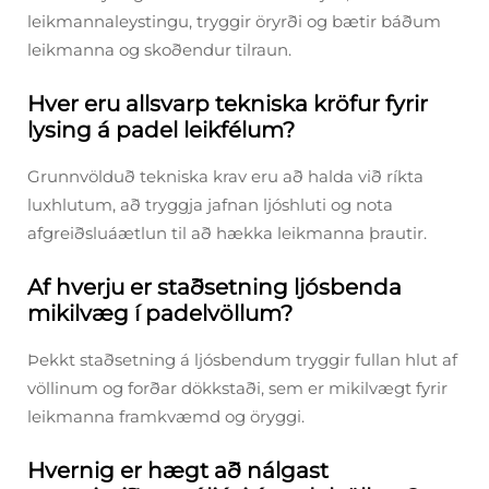
leikmannaleystingu, tryggir öryrði og bætir báðum
leikmanna og skoðendur tilraun.
Hver eru allsvarp tekniska kröfur fyrir
lysing á padel leikfélum?
Grunnvölduð tekniska krav eru að halda við ríkta
luxhlutum, að tryggja jafnan ljóshluti og nota
afgreiðsluáætlun til að hækka leikmanna þrautir.
Af hverju er staðsetning ljósbenda
mikilvæg í padelvöllum?
Þekkt staðsetning á ljósbendum tryggir fullan hlut af
völlinum og forðar dökkstaði, sem er mikilvægt fyrir
leikmanna framkvæmd og öryggi.
Hvernig er hægt að nálgast