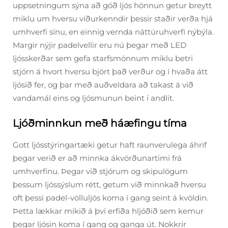
uppsetningum sýna að góð ljós hönnun getur breytt
miklu um hversu viðurkenndir þessir staðir verða hjá
umhverfi sínu, en einnig vernda náttúruhverfi nýbýla.
Margir nýjir padelvellir eru nú þegar með LED
ljósskerðar sem gefa starfsmönnum miklu betri
stjórn á hvort hversu björt það verður og í hvaða átt
ljósið fer, og þar með auðveldara að takast á við
vandamál eins og ljósmunun beint í andlit.
Ljóðminnkun með háæfingu tíma
Gott ljósstýringartæki getur haft raunverulega áhrif
þegar verið er að minnka ákvörðunartimi frá
umhverfinu. Þegar við stjórum og skipulögum
þessum ljóssýslum rétt, getum við minnkað hversu
oft þessi padel-völluljós koma í gang seint á kvöldin.
Þetta lækkar mikið á því erfiða hljóðið sem kemur
þegar ljósin koma í gang og ganga út. Nokkrir