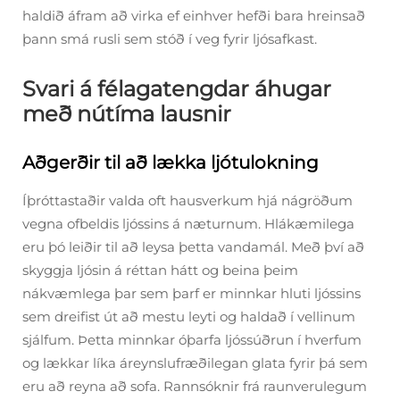
haldið áfram að virka ef einhver hefði bara hreinsað
þann smá rusli sem stóð í veg fyrir ljósafkast.
Svari á félagatengdar áhugar
með nútíma lausnir
Aðgerðir til að lækka ljótulokning
Íþróttastaðir valda oft hausverkum hjá nágröðum
vegna ofbeldis ljóssins á næturnum. Hlákæmilega
eru þó leiðir til að leysa þetta vandamál. Með því að
skyggja ljósin á réttan hátt og beina þeim
nákvæmlega þar sem þarf er minnkar hluti ljóssins
sem dreifist út að mestu leyti og haldað í vellinum
sjálfum. Þetta minnkar óþarfa ljóssúðrun í hverfum
og lækkar líka áreynslufræðilegan glata fyrir þá sem
eru að reyna að sofa. Rannsóknir frá raunverulegum