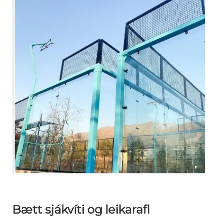
Bætt sjákvíti og leikarafl