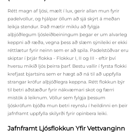
Rétt magn af ljósi, mælt í lux, gerir allan mun fyrir
padelvollur, og hjálpar öllum að sjá skýrt á meðan
leikja stendur. Það mætir miklu að fylgja
alþjóðlegum ljósleiðbeiningum þegar er um alvarleg
keppni að ræða, vegna þess að slæm sýnileiki er ekki
réttlætur fyrir neinn sem er að spila. Padelstöðvar eru
skiptar í þrjár flokka - Flokkur I, II og III - eftir því
hversu mikið ljós þeirra þarf. Bestu vallir í fyrsta flokki
krefjast bjartsins sem er hægt að ná til að uppfylla
strangar kröfur alþjóðlegra keppna. Rétt flokkun býr
til betri aðstæður fyrir nákvæmari skot og færri
mistök á leiknum. Völlur sem fylgja þessum
ljóskröfum bjóða mun betri reynslu í heildinni en þeir
jafnframt uppfylla skilyrði fyrir opinbera leiki.
Jafnframt Ljósflokkun Yfir Vettvanginn