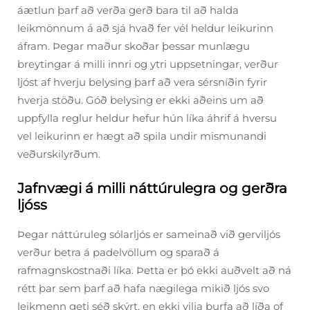
áætlun þarf að verða gerð bara til að halda
leikmönnum á að sjá hvað fer vél heldur leikurinn
áfram. Þegar maður skoðar þessar munlægu
breytingar á milli innri og ytri uppsetningar, verður
ljóst af hverju belysing þarf að vera sérsníðin fyrir
hverja stöðu. Góð belysing er ekki aðeins um að
uppfylla reglur heldur hefur hún líka áhrif á hversu
vel leikurinn er hægt að spila undir mismunandi
veðurskilyrðum.
Jafnvægi á milli náttúrulegra og gerðra
ljóss
Þegar náttúruleg sólarljós er sameinað við gerviljós
verður betra á padelvöllum og sparað á
rafmagnskostnaði líka. Þetta er þó ekki auðvelt að ná
rétt þar sem þarf að hafa nægilega mikið ljós svo
leikmenn geti séð skýrt, en ekki vilja þurfa að líða of