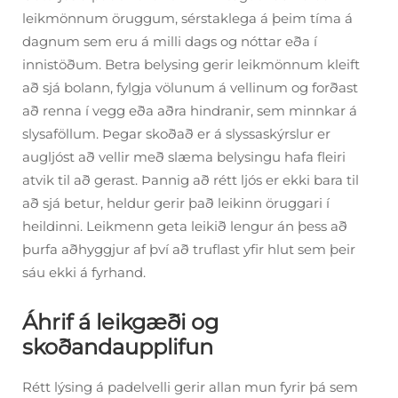
leikmönnum öruggum, sérstaklega á þeim tíma á
dagnum sem eru á milli dags og nóttar eða í
innistöðum. Betra belysing gerir leikmönnum kleift
að sjá bolann, fylgja völunum á vellinum og forðast
að renna í vegg eða aðra hindranir, sem minnkar á
slysaföllum. Þegar skoðað er á slyssaskýrslur er
augljóst að vellir með slæma belysingu hafa fleiri
atvik til að gerast. Þannig að rétt ljós er ekki bara til
að sjá betur, heldur gerir það leikinn öruggari í
heildinni. Leikmenn geta leikið lengur án þess að
þurfa aðhyggjur af því að truflast yfir hlut sem þeir
sáu ekki á fyrhand.
Áhrif á leikgæði og
skoðandaupplifun
Rétt lýsing á padelvelli gerir allan mun fyrir þá sem