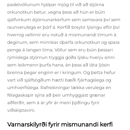
padelvöllunum hjálpar mjög til við að stjórna
orkunotkun betur, vegna þess að hún er búin
sjálfvirkum stjórnunarkerfum sem samsvara því sem
raunverulega er þörf á. Kerfið breytir lýsingu eftir því
hvernig vellirnir eru notuð á mismunandi tímum á
deginum, sem minnkar óþarfa orkunotkun og spara
penga á langan tíma. Völlur sem eru búin þessari
rýmislega stjórnun tryggja góða lýsku hverju sinni
sem leikmenn þurfa hana, án þess að láta ljósin
brenna þegar enginn er í kringum. Og þetta hefur
vart við sjálfsögðum hætti bæði fjárhagslega og
umhverfislega. Rafreikningar lækka verulega en
félagaskapir sýna að þeir umhyggjast grænar
aðferðir, sem á ár yfir ár meiri þýðingu fyrir
viðskiptavini.
Varnarskilyrði fyrir mismunandi kerfi