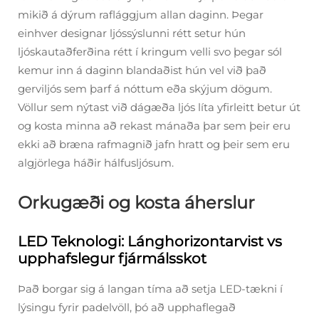
mikið á dýrum raflággjum allan daginn. Þegar
einhver designar ljóssýslunni rétt setur hún
ljóskautaðferðina rétt í kringum velli svo þegar sól
kemur inn á daginn blandaðist hún vel við það
gerviljós sem þarf á nóttum eða skýjum dögum.
Völlur sem nýtast við dágæða ljós líta yfirleitt betur út
og kosta minna að rekast mánaða þar sem þeir eru
ekki að bræna rafmagnið jafn hratt og þeir sem eru
algjörlega háðir hálfusljósum.
Orkugæði og kosta áherslur
LED Teknologi: Lánghorizontarvist vs
upphafslegur fjármálsskot
Það borgar sig á langan tíma að setja LED-tækni í
lýsingu fyrir padelvöll, þó að upphaflegað