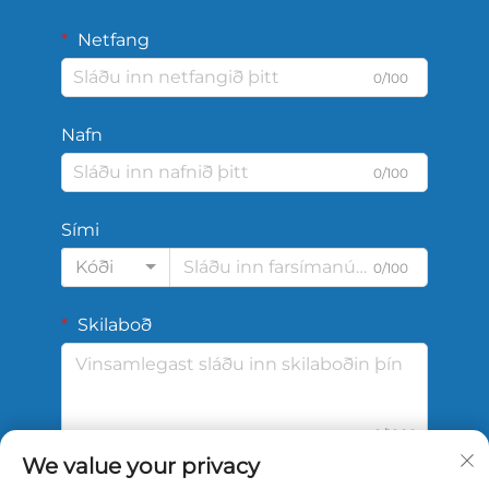
Netfang
0/100
Nafn
0/100
Sími
Kóði
0/100
Skilaboð
0/1000
We value your privacy