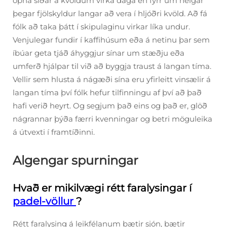
opna síðar á kvöldum virka daga en fyrr um helgar
þegar fjölskyldur langar að vera í hljóðri kvöld. Að fá
fólk að taka þátt í skipulaginu virkar líka undur.
Venjulegar fundir í kaffihúsum eða á netinu þar sem
íbúar geta tjáð áhyggjur sínar um stæðju eða
umferð hjálpar til við að byggja traust á langan tíma.
Vellir sem hlusta á nágæði sína eru yfirleitt vinsælir á
langan tíma því fólk hefur tilfinningu af því að það
hafi verið heyrt. Og segjum það eins og það er, glöð
nágrannar þýða færri kvenningar og betri möguleika
á útvexti í framtíðinni.
Algengar spurningar
Hvað er mikilvægi rétt faralysingar í
padel-völlur
?
Rétt faralysing á leikfélanum bætir sjón, bætir