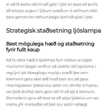
er að fá þetta rétt til að sjást í ljósi án þess að þurfa
að smyrja augun í ljósum svæðum á vellinum ekki
bara gaman en nöfnun þegar þarf að sjást í ljósi.
Strategisk staðsetning ljóslampa
Best mögulega hæð og staðsetning
fyrir fullt kaup
Að fá rétta hæð á lýslampa fyrir netkur er algjör
munurinn þegar verið er að útskila rétt og koma í
veg fyrir þá óþægilegu myrkju svæði þar sem
leikmenn geta ekki séð hvað þeir eru að gera.
Hvernig þessir ljósker eru settir inn áhrifar á hversu
vel lýsið dreifist, sem gerir allt til að sjá á leiknum.
Rannsóknir sýna að best sé að setja ljóskina um sex
metra yfir markaðan ef þeir eru settir nálægt