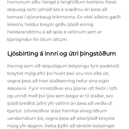
hornunum eða í lengd á langhliðum kortsins. Þessi
skipulag veitir jafnað ljós á svæðinu án þess að
komast í sjónarbaug leikmanna. En ekki aðeins gæði
leiksins, heldur breytir góðu ljósið einnig
heildarandlitinu á að spila á vellinum sem er
bjartsýndur frá öllum áttum.
Ljósbirting á innri og útri þingstöðum
Þannig sem við skipulögum belysingu fyrir padelvöll
breytist mjög eftir því hvort þeir eru inni eða úti,
vegna þess að hver staðsetning hefur sína eigin
áskoranir. Fyrir innistöðvar eru ljósnar oft festir í lofti
og unnið með því ljósi sem þegar er til staðar, svo
ljósið breiðist jafnt yfir völlinn án þess að verða of
bjartur. Utivistöðvar stást framhjá alveg öðrum
vandamálum þó, vegna þess að sólarljósið breytist
mjög yfir daginn. Þetta þýðir að sérstök belysingar