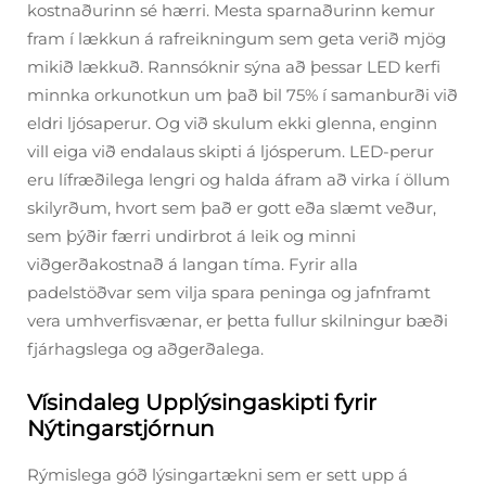
kostnaðurinn sé hærri. Mesta sparnaðurinn kemur
fram í lækkun á rafreikningum sem geta verið mjög
mikið lækkuð. Rannsóknir sýna að þessar LED kerfi
minnka orkunotkun um það bil 75% í samanburði við
eldri ljósaperur. Og við skulum ekki glenna, enginn
vill eiga við endalaus skipti á ljósperum. LED-perur
eru lífræðilega lengri og halda áfram að virka í öllum
skilyrðum, hvort sem það er gott eða slæmt veður,
sem þýðir færri undirbrot á leik og minni
viðgerðakostnað á langan tíma. Fyrir alla
padelstöðvar sem vilja spara peninga og jafnframt
vera umhverfisvænar, er þetta fullur skilningur bæði
fjárhagslega og aðgerðalega.
Vísindaleg Upplýsingaskipti fyrir
Nýtingarstjórnun
Rýmislega góð lýsingartækni sem er sett upp á