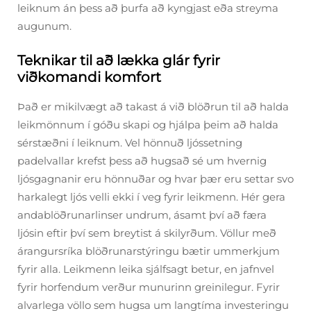
leiknum án þess að þurfa að kyngjast eða streyma
augunum.
Teknikar til að lækka glár fyrir
viðkomandi komfort
Það er mikilvægt að takast á við blöðrun til að halda
leikmönnum í góðu skapi og hjálpa þeim að halda
sérstæðni í leiknum. Vel hönnuð ljóssetning
padelvallar krefst þess að hugsað sé um hvernig
ljósgagnanir eru hönnuðar og hvar þær eru settar svo
harkalegt ljós velli ekki í veg fyrir leikmenn. Hér gera
andablöðrunarlinser undrum, ásamt því að færa
ljósin eftir því sem breytist á skilyrðum. Völlur með
árangursríka blöðrunarstýringu bætir ummerkjum
fyrir alla. Leikmenn leika sjálfsagt betur, en jafnvel
fyrir horfendum verður munurinn greinilegur. Fyrir
alvarlega völlo sem hugsa um langtíma investeringu