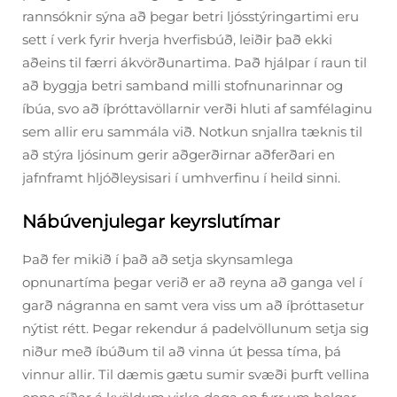
rannsóknir sýna að þegar betri ljósstýringartimi eru
sett í verk fyrir hverja hverfisbúð, leiðir það ekki
aðeins til færri ákvörðunartima. Það hjálpar í raun til
að byggja betri samband milli stofnunarinnar og
íbúa, svo að íþróttavöllarnir verði hluti af samfélaginu
sem allir eru sammála við. Notkun snjallra tæknis til
að stýra ljósinum gerir aðgerðirnar aðferðari en
jafnframt hljóðleysisari í umhverfinu í heild sinni.
Nábúvenjulegar keyrslutímar
Það fer mikið í það að setja skynsamlega
opnunartíma þegar verið er að reyna að ganga vel í
garð nágranna en samt vera viss um að íþróttasetur
nýtist rétt. Þegar rekendur á padelvöllunum setja sig
niður með íbúðum til að vinna út þessa tíma, þá
vinnur allir. Til dæmis gætu sumir svæði þurft vellina