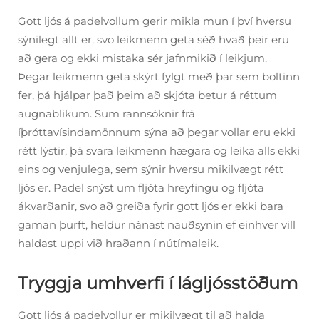
Gott ljós á padelvollum gerir mikla mun í því hversu
sýnilegt allt er, svo leikmenn geta séð hvað þeir eru
að gera og ekki mistaka sér jafnmikið í leikjum.
Þegar leikmenn geta skýrt fylgt með þar sem boltinn
fer, þá hjálpar það þeim að skjóta betur á réttum
augnablikum. Sum rannsóknir frá
íþróttavísindamönnum sýna að þegar vollar eru ekki
rétt lýstir, þá svara leikmenn hægara og leika alls ekki
eins og venjulega, sem sýnir hversu mikilvægt rétt
ljós er. Padel snýst um fljóta hreyfingu og fljóta
ákvarðanir, svo að greiða fyrir gott ljós er ekki bara
gaman þurft, heldur nánast nauðsynin ef einhver vill
haldast uppi við hraðann í nútímaleik.
Tryggja umhverfi í lágljósstöðum
Gott ljós á padelvollur er mikilvægt til að halda