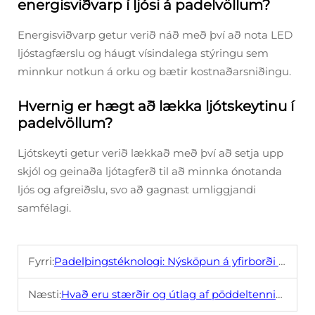
energisviðvarp í ljósi á padelvöllum?
Energisviðvarp getur verið náð með því að nota LED
ljóstagfærslu og háugt vísindalega stýringu sem
minnkur notkun á orku og bætir kostnaðarsniðingu.
Hvernig er hægt að lækka ljótskeytinu í
padelvöllum?
Ljótskeyti getur verið lækkað með því að setja upp
skjól og geinaða ljótagferð til að minnka ónotanda
ljós og afgreiðslu, svo að gagnast umliggjandi
samfélagi.
Fyrri:
Padelþingstéknologi: Nýsköpun á yfirborði og útliti
Næsti:
Hvað eru stærðir og útlag af pöddeltennisvöllu?