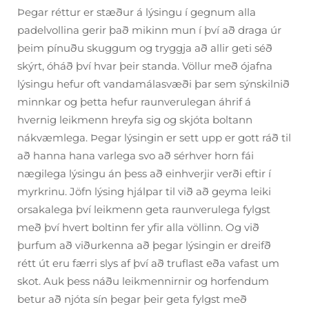
Þegar réttur er stæður á lýsingu í gegnum alla
padelvollina gerir það mikinn mun í því að draga úr
þeim pínuðu skuggum og tryggja að allir geti séð
skýrt, óháð því hvar þeir standa. Völlur með ójafna
lýsingu hefur oft vandamálasvæði þar sem sýnskilnið
minnkar og þetta hefur raunverulegan áhrif á
hvernig leikmenn hreyfa sig og skjóta boltann
nákvæmlega. Þegar lýsingin er sett upp er gott ráð til
að hanna hana varlega svo að sérhver horn fái
nægilega lýsingu án þess að einhverjir verði eftir í
myrkrinu. Jöfn lýsing hjálpar til við að geyma leiki
orsakalega því leikmenn geta raunverulega fylgst
með því hvert boltinn fer yfir alla völlinn. Og við
þurfum að viðurkenna að þegar lýsingin er dreifð
rétt út eru færri slys af því að truflast eða vafast um
skot. Auk þess náðu leikmennirnir og horfendum
betur að njóta sín þegar þeir geta fylgst með