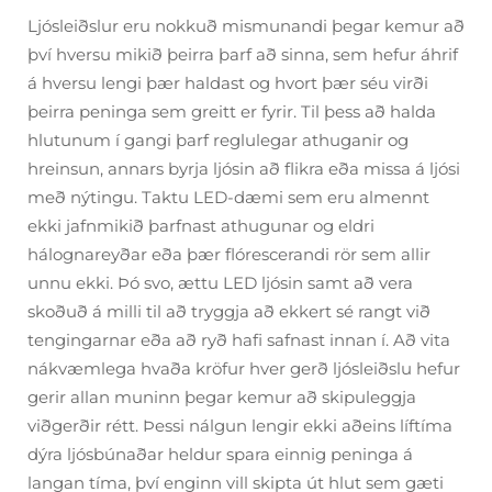
Ljósleiðslur eru nokkuð mismunandi þegar kemur að
því hversu mikið þeirra þarf að sinna, sem hefur áhrif
á hversu lengi þær haldast og hvort þær séu virði
þeirra peninga sem greitt er fyrir. Til þess að halda
hlutunum í gangi þarf reglulegar athuganir og
hreinsun, annars byrja ljósin að flikra eða missa á ljósi
með nýtingu. Taktu LED-dæmi sem eru almennt
ekki jafnmikið þarfnast athugunar og eldri
hálognareyðar eða þær flórescerandi rör sem allir
unnu ekki. Þó svo, ættu LED ljósin samt að vera
skoðuð á milli til að tryggja að ekkert sé rangt við
tengingarnar eða að ryð hafi safnast innan í. Að vita
nákvæmlega hvaða kröfur hver gerð ljósleiðslu hefur
gerir allan muninn þegar kemur að skipuleggja
viðgerðir rétt. Þessi nálgun lengir ekki aðeins líftíma
dýra ljósbúnaðar heldur spara einnig peninga á
langan tíma, því enginn vill skipta út hlut sem gæti