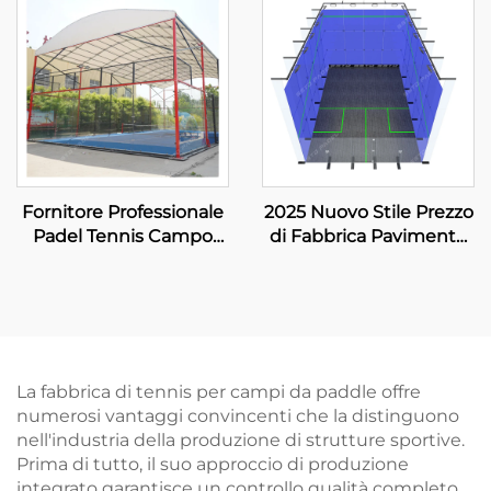
Paddle Panoramico 001-
Padel Classico
1
Tecnologia Avanzata per
Club di Padel 001-2
Fornitore Professionale
2025 Nuovo Stile Prezzo
Padel Tennis Campo
di Fabbrica Pavimento
Zincato a Caldo Con
Integramente in Legno
Tetto Premium Qualità
Vetro Temprato Campo
Campo Paddle
da Squash Indoor per
Panoramico Esterno
Doppio
006
La fabbrica di tennis per campi da paddle offre
numerosi vantaggi convincenti che la distinguono
nell'industria della produzione di strutture sportive.
Prima di tutto, il suo approccio di produzione
integrato garantisce un controllo qualità completo