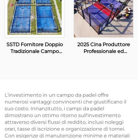
SSTD Fornitore Doppio
2025 Cina Produttore
Tradizionale Campo
Professionale ed
Tennis Padel Fornitore
Esportatore Campo
WPT Luce LED Classico
Padbol Dimensione
Campo Paddle Esterno
10*6M Offrire una
002
Superficie di Gioco
Stabile e Affidabile 005
L'investimento in un campo da padel offre
numerosi vantaggi convincenti che giustificano il
suo costo. Innanzitutto, i campi da padel
dimostrano un ottimo ritorno sull'investimento
attraverso diversi flussi di reddito, inclusi noleggi
orari, tasse di iscrizione e organizzazione di tornei.
Con esigenze di manutenzione minime e materiali