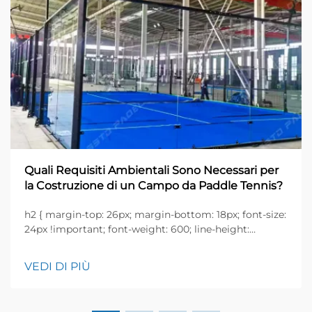
Quali Requisiti Ambientali Sono Necessari per
la Costruzione di un Campo da Paddle Tennis?
h2 { margin-top: 26px; margin-bottom: 18px; font-size:
24px !important; font-weight: 600; line-height:
normal; } h3 { margin-top: 26px; margin-bottom: 18px;
font-size: 20px !important; font-weight: 600; line-
VEDI DI PIÙ
height: ...}