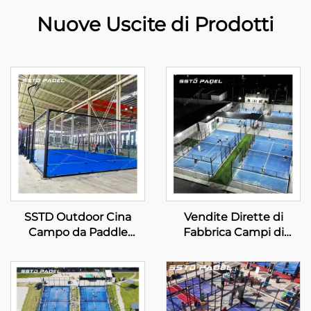
Nuove Uscite di Prodotti
SSTD Outdoor Cina
Vendite Dirette di
Campo da Paddle
Fabbrica Campi di
Panoramico Produttore
Tennis Padel Interni
Professionale Campo di
Miglior Vendita Ingrosso
Padel Classico
Campo Paddle
Tecnologia Avanzata per
Panoramico 001-3
Club di Padel 001-2