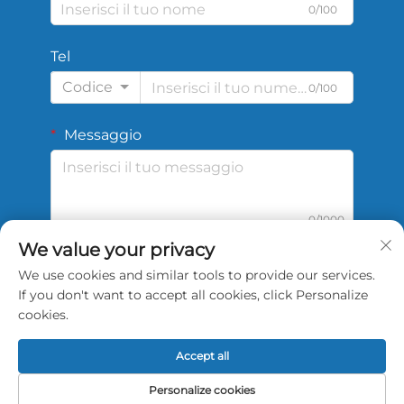
0/100
Tel
Codice
0/100
Messaggio
0/1000
We value your privacy
We use cookies and similar tools to provide our services.
Invia
If you don't want to accept all cookies, click Personalize
cookies.
Accept all
Copyright © 2026 China Shengshi Sports Tech
Personalize cookies