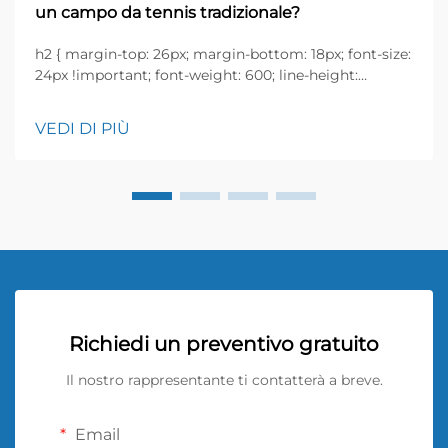
un campo da tennis tradizionale?
h2 { margin-top: 26px; margin-bottom: 18px; font-size:
24px !important; font-weight: 600; line-height:
normal; } h3 { margin-top: 26px; margin-bottom: 18px;
font-size: 20px !important; font-weight: 600; line-
VEDI DI PIÙ
height: ...}
Richiedi un preventivo gratuito
Il nostro rappresentante ti contatterà a breve.
Email