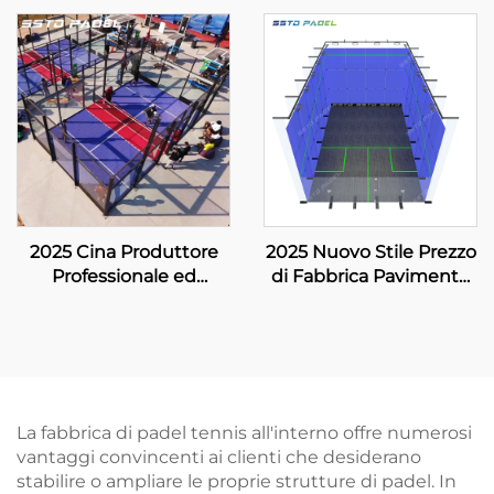
campo panoramico
Panoramico Acquista
padel tennis campo
Campo Padel 20m*6m
padel 2024 Eccellente
Campo Paddle Singolo
Design Campi Paddle
Campo Padel 004
Esterni 003
2025 Cina Produttore
2025 Nuovo Stile Prezzo
Professionale ed
di Fabbrica Pavimento
Esportatore Campo
Integramente in Legno
Padbol Dimensione
Vetro Temprato Campo
10*6M Offrire una
da Squash Indoor per
Superficie di Gioco
Doppio
Stabile e Affidabile 005
La fabbrica di padel tennis all'interno offre numerosi
vantaggi convincenti ai clienti che desiderano
stabilire o ampliare le proprie strutture di padel. In