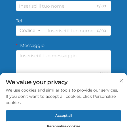
0/100
Tel
Codice
0/100
Messaggio
0/1000
We value your privacy
We use cookies and similar tools to provide our services.
Invia
If you don't want to accept all cookies, click Personalize
cookies.
Accept all
Copyright © 2026 China Shengshi Sports Tech Tianjin
Personalize cookies