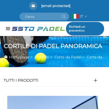
[email protected]
IT
Richiedi un
preventivo
CORTILE DI PADEL PANORAMICA
Homepage
>
Prodotti
>
Corte da Padel
>
Corte da Padel Panoramica
TUTTI I PRODOTTI