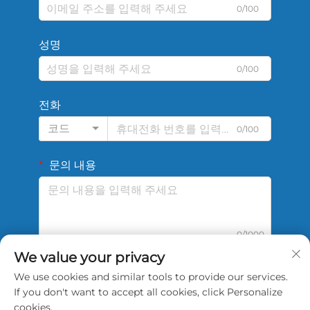
0/100
성명
0/100
전화
코드
0/100
문의 내용
0/1000
We value your privacy
We use cookies and similar tools to provide our services.
제출
If you don't want to accept all cookies, click Personalize
cookies.