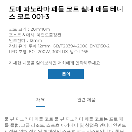
도매 파노라마 패들 코트 실내 패들 테니
스 코트 001-3
코트 크기：20m*10m
포스트 & 메시: 아연도금강관
인조잔디：12mm
강화 유리: 두께 12mm, GB/T20394-2006, EN12150-2
LED 조명: 8개, 200W, 300LUX, 방수 IP65
자세한 내용을 알아보려면 저희에게 연락해주세요.
문의
개요
관련 제품
풀 뷰
파노라마 패들 코트
풀 뷰 파노라마 패들 코트는 프로 패
들 클럽, 고급 리조트, 스포츠 아카데미 및 상업용 엔터테인먼트
시설을 위해 설계된 현대적인 스포츠 코트 시스템입니다. 첨단