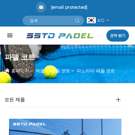
[email protected]
KO
견적 받기
파델 코트
홈페이지
>
제품
>
패들 코트
>
파노라마 패들 코트
모든 제품