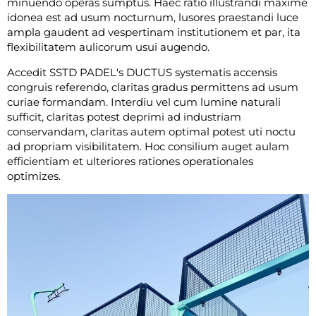
minuendo operas sumptus. Haec ratio illustrandi maxime
idonea est ad usum nocturnum, lusores praestandi luce
ampla gaudent ad vespertinam institutionem et par, ita
flexibilitatem aulicorum usui augendo.
Accedit SSTD PADEL's DUCTUS systematis accensis
congruis referendo, claritas gradus permittens ad usum
curiae formandam. Interdiu vel cum lumine naturali
sufficit, claritas potest deprimi ad industriam
conservandam, claritas autem optimal potest uti noctu
ad propriam visibilitatem. Hoc consilium auget aulam
efficientiam et ulteriores rationes operationales
optimizes.