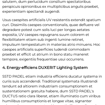
salutem, dum perlucidum consilium spectatoribus
perspicuis opinionibus ex multiplicibus angulis praebet,
experientiam spectandi augendi.
Usus caespites artificialis UV resistentis extendit spatium
curi. Dissimilis caespes conventionalis, quae defluere vel
degradare potest cum solis luci per longas aetates
exposita, UV caespes repugnans suum colorem et
flexibilitatem etiam sub ingenti lumine retinet,
impulsum tempestatum in materias atrio minuens. Hoc
caespes artificialis superficies ludendi commodam
praebet et efficit ut atrium in bono statu maneret
tempore, exigentiis frequentiae usui occurrens.
4. Energy-efficiens DUXERIT Lighting System
SSTD PADEL etiam industria efficiens ducatur systema in
curiis suis accendendi. Traditional systemata illustrandi
tendunt ad altiorem industriam consumptionem et
sustentationem gratuita habere, dum SSTD PADEL's
DUCTUS ratio clara liberat, etiam illuminatio cum viribus
humilibus consumptionis et longae vitae, signanter