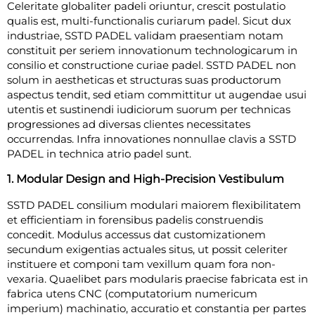
Celeritate globaliter padeli oriuntur, crescit postulatio
qualis est, multi-functionalis curiarum padel. Sicut dux
industriae, SSTD PADEL validam praesentiam notam
constituit per seriem innovationum technologicarum in
consilio et constructione curiae padel. SSTD PADEL non
solum in aestheticas et structuras suas productorum
aspectus tendit, sed etiam committitur ut augendae usui
utentis et sustinendi iudiciorum suorum per technicas
progressiones ad diversas clientes necessitates
occurrendas. Infra innovationes nonnullae clavis a SSTD
PADEL in technica atrio padel sunt.
1. Modular Design and High-Precision Vestibulum
SSTD PADEL consilium modulari maiorem flexibilitatem
et efficientiam in forensibus padelis construendis
concedit. Modulus accessus dat customizationem
secundum exigentias actuales situs, ut possit celeriter
instituere et componi tam vexillum quam fora non-
vexaria. Quaelibet pars modularis praecise fabricata est in
fabrica utens CNC (computatorium numericum
imperium) machinatio, accuratio et constantia per partes