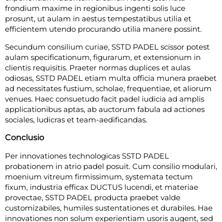
frondium maxime in regionibus ingenti solis luce
prosunt, ut aulam in aestus tempestatibus utilia et
efficientem utendo procurando utilia manere possint.
Secundum consilium curiae, SSTD PADEL scissor potest
aulam specificationum, figurarum, et extensionum in
clientis requisitis. Praeter normas duplices et aulas
odiosas, SSTD PADEL etiam multa officia munera praebet
ad necessitates fustium, scholae, frequentiae, et aliorum
venues. Haec consuetudo facit padel iudicia ad amplis
applicationibus aptas, ab auctorum fabula ad actiones
sociales, ludicras et team-aedificandas.
Conclusio
Per innovationes technologicas SSTD PADEL
probationem in atrio padel posuit. Cum consilio modulari,
moenium vitreum firmissimum, systemata tectum
fixum, industria efficax DUCTUS lucendi, et materiae
provectae, SSTD PADEL producta praebet valde
customizabiles, humiles sustentationes et durabiles. Hae
innovationes non solum experientiam usoris augent, sed