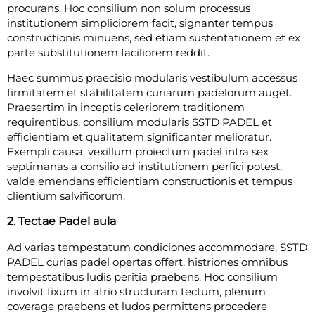
procurans. Hoc consilium non solum processus
institutionem simpliciorem facit, signanter tempus
constructionis minuens, sed etiam sustentationem et ex
parte substitutionem faciliorem reddit.
Haec summus praecisio modularis vestibulum accessus
firmitatem et stabilitatem curiarum padelorum auget.
Praesertim in inceptis celeriorem traditionem
requirentibus, consilium modularis SSTD PADEL et
efficientiam et qualitatem significanter melioratur.
Exempli causa, vexillum proiectum padel intra sex
septimanas a consilio ad institutionem perfici potest,
valde emendans efficientiam constructionis et tempus
clientium salvificorum.
2. Tectae Padel aula
Ad varias tempestatum condiciones accommodare, SSTD
PADEL curias padel opertas offert, histriones omnibus
tempestatibus ludis peritia praebens. Hoc consilium
involvit fixum in atrio structuram tectum, plenum
coverage praebens et ludos permittens procedere