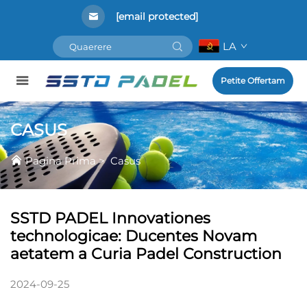
[email protected]
LA
Petite Offertam
CASUS
Pagina Prima
>
Casus
SSTD PADEL Innovationes
technologicae: Ducentes Novam
aetatem a Curia Padel Construction
2024-09-25