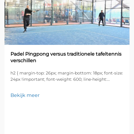
Padel Pingpong versus traditionele tafeltennis
verschillen
h2 { margin-top: 26px; margin-bottom: 18px; font-size:
24px !important; font-weight: 600; line-height:
normal; } h3 { margin-top: 26px; margin-bottom: 18px;
font-size: 20px !important; font-weight: 600; line-
Bekijk meer
height: ...}