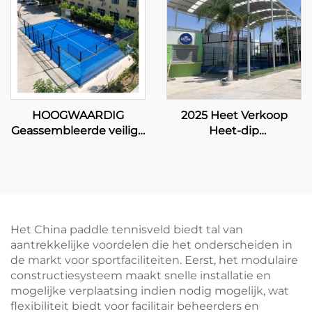
HOOGWAARDIG
2025 Heet Verkoop
Geassembleerde veilige
Heet-dip
sportuitrusting
Gegalvaniseerde Buizen
panoramische baan
8 LED lamp Enkele
padel tennis padel
Panoramische Koop
court 2024 Uitstekend
Padel Court 20m*6m
Ontwerp Buiten Paddle
Paddle Court Enkele
Courts 003
Padel Court 004
Het China paddle tennisveld biedt tal van
aantrekkelijke voordelen die het onderscheiden in
de markt voor sportfaciliteiten. Eerst, het modulaire
constructiesysteem maakt snelle installatie en
mogelijke verplaatsing indien nodig mogelijk, wat
flexibiliteit biedt voor facilitair beheerders en