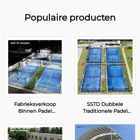
Populaire producten
Fabrieksverkoop
SSTD Dubbele
Binnen Padel
Traditionele Padel
Tennisbanen Best
Tennisbaan Leverancier
Verkochte Groothandel
WPT LED Licht Classic
Panoramische Paddle
Buiten Paddle Court
Court 001-3
002