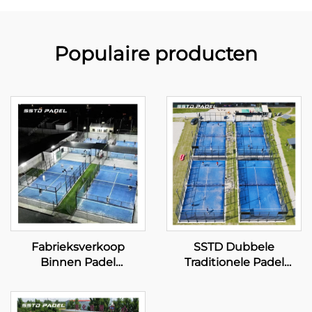
Populaire producten
Fabrieksverkoop
SSTD Dubbele
Binnen Padel
Traditionele Padel
Tennisbanen Best
Tennisbaan Leverancier
Verkochte Groothandel
WPT LED Licht Classic
Panoramische Paddle
Buiten Paddle Court