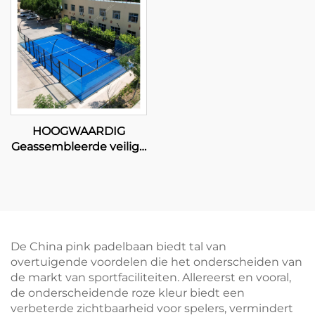
Court 001-3
002
HOOGWAARDIG
Geassembleerde veilige
sportuitrusting
panoramische baan
padel tennis padel
court 2024 Uitstekend
Ontwerp Buiten Paddle
Courts 003
De China pink padelbaan biedt tal van
overtuigende voordelen die het onderscheiden van
de markt van sportfaciliteiten. Allereerst en vooral,
de onderscheidende roze kleur biedt een
verbeterde zichtbaarheid voor spelers, vermindert