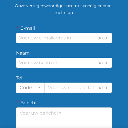
Onze vertegenwoordiger neemt spoedig contact
met u op.
E-mail
0/100
Naam
0/100
Tel
Code
0/100
Bericht