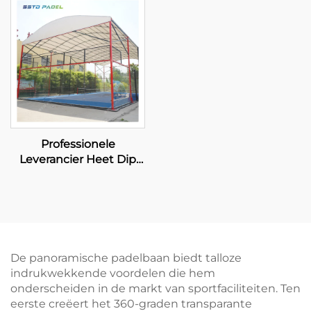
Panoramische Paddle
Panoramische Koop
Court 001-3
Padel Court 20m*6m
Paddle Court Enkele
Padel Court 004
Professionele
Leverancier Heet Dip
Gegalvaniseerde Padel
Tennisbaan Met Luifel
Premium Kwaliteit
Buiten Panoramische
Paddle Court Dak 006
De panoramische padelbaan biedt talloze
indrukwekkende voordelen die hem
onderscheiden in de markt van sportfaciliteiten. Ten
eerste creëert het 360-graden transparante