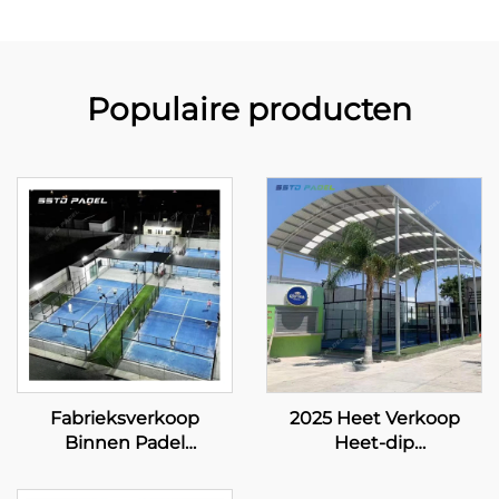
Populaire producten
Fabrieksverkoop
2025 Heet Verkoop
Binnen Padel
Heet-dip
Tennisbanen Best
Gegalvaniseerde Buizen
Verkochte Groothandel
8 LED lamp Enkele