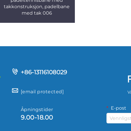
padeltennisbane med
takkonstruksjon, padelbane
med tak 006
+86-13116108029
[email protected]
V
E-post
Åpningstider
9.00-18.00