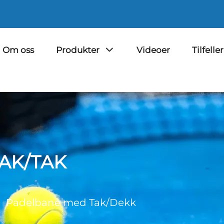
Om oss
Produkter
Videoer
Tilfeller
AK/TAK
>
Padelbane med Tak/Dekk