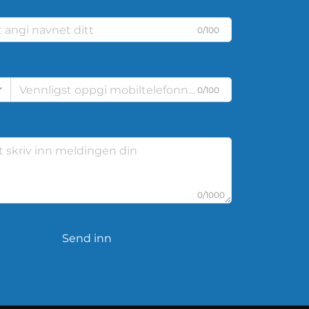
0/100
0/100
0/1000
Send inn