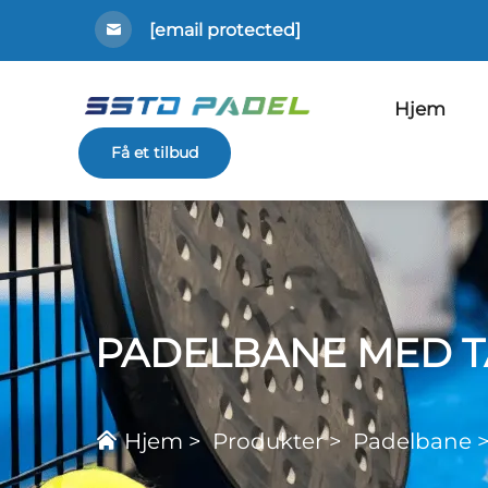
[email protected]
Hjem
Få et tilbud
PADELBANE MED T
Hjem
>
Produkter
>
Padelbane