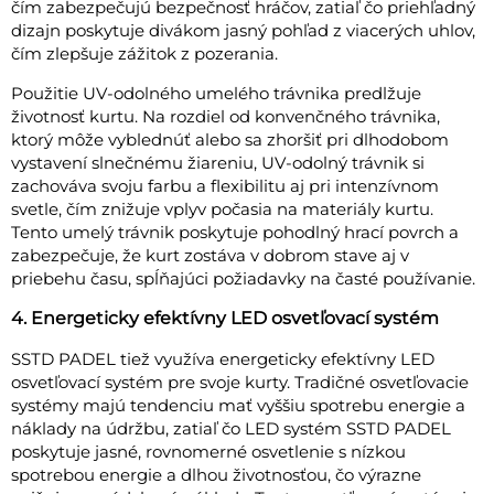
čím zabezpečujú bezpečnosť hráčov, zatiaľ čo priehľadný
dizajn poskytuje divákom jasný pohľad z viacerých uhlov,
čím zlepšuje zážitok z pozerania.
Použitie UV-odolného umelého trávnika predlžuje
životnosť kurtu. Na rozdiel od konvenčného trávnika,
ktorý môže vyblednúť alebo sa zhoršiť pri dlhodobom
vystavení slnečnému žiareniu, UV-odolný trávnik si
zachováva svoju farbu a flexibilitu aj pri intenzívnom
svetle, čím znižuje vplyv počasia na materiály kurtu.
Tento umelý trávnik poskytuje pohodlný hrací povrch a
zabezpečuje, že kurt zostáva v dobrom stave aj v
priebehu času, spĺňajúci požiadavky na časté používanie.
4. Energeticky efektívny LED osvetľovací systém
SSTD PADEL tiež využíva energeticky efektívny LED
osvetľovací systém pre svoje kurty. Tradičné osvetľovacie
systémy majú tendenciu mať vyššiu spotrebu energie a
náklady na údržbu, zatiaľ čo LED systém SSTD PADEL
poskytuje jasné, rovnomerné osvetlenie s nízkou
spotrebou energie a dlhou životnosťou, čo výrazne