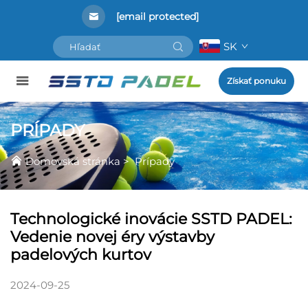
[email protected]
SK
Získať ponuku
PRÍPADY
Domovská stránka
>
Prípady
Technologické inovácie SSTD PADEL:
Vedenie novej éry výstavby
padelových kurtov
2024-09-25