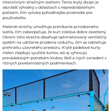
intenzívnym slnečným svetlom. Tento krytý dizajn je
obzvlášť výhodný v oblastiach s nepredvídateľným
počasím, čím vytvára pohodlnejšie prostredie pre
používateľov.
Materiál strechy umožňuje prenikanie prirodzeného
svetla, čím zabezpečuje, že kurt zostáva dobre osvetlený.
Okrem toho strecha obsahuje optimalizovaný ventilačný
systém na udržanie prúdenia vzduchu, čím sa zabraňuje
prehriatiu uzavretého priestoru. Kryté padelové kurty
nielen zlepšujú využitie kurtov, ale aj vyhovujú
prevádzkovým potrebám klubov, škôl a iných zariadení v
rôznych poveternostných podmienkach.