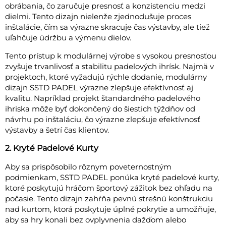
obrábania, čo zaručuje presnosť a konzistenciu medzi
dielmi. Tento dizajn nielenže zjednodušuje proces
inštalácie, čím sa výrazne skracuje čas výstavby, ale tiež
uľahčuje údržbu a výmenu dielov.
Tento prístup k modulárnej výrobe s vysokou presnosťou
zvyšuje trvanlivosť a stabilitu padelových ihrísk. Najmä v
projektoch, ktoré vyžadujú rýchle dodanie, modulárny
dizajn SSTD PADEL výrazne zlepšuje efektívnosť aj
kvalitu. Napríklad projekt štandardného padelového
ihriska môže byť dokončený do šiestich týždňov od
návrhu po inštaláciu, čo výrazne zlepšuje efektívnosť
výstavby a šetrí čas klientov.
2. Kryté Padelové Kurty
Aby sa prispôsobilo rôznym poveternostným
podmienkam, SSTD PADEL ponúka kryté padelové kurty,
ktoré poskytujú hráčom športový zážitok bez ohľadu na
počasie. Tento dizajn zahŕňa pevnú strešnú konštrukciu
nad kurtom, ktorá poskytuje úplné pokrytie a umožňuje,
aby sa hry konali bez ovplyvnenia dažďom alebo