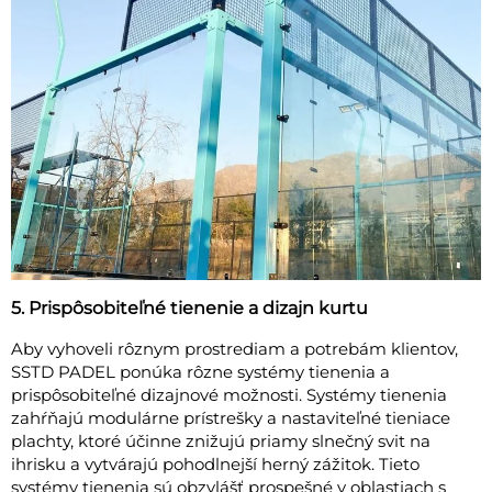
5. Prispôsobiteľné tienenie a dizajn kurtu
Aby vyhoveli rôznym prostrediam a potrebám klientov,
SSTD PADEL ponúka rôzne systémy tienenia a
prispôsobiteľné dizajnové možnosti. Systémy tienenia
zahŕňajú modulárne prístrešky a nastaviteľné tieniace
plachty, ktoré účinne znižujú priamy slnečný svit na
ihrisku a vytvárajú pohodlnejší herný zážitok. Tieto
systémy tienenia sú obzvlášť prospešné v oblastiach s