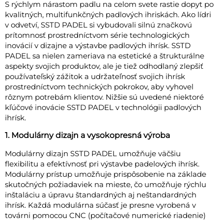
S rýchlym nárastom padlu na celom svete rastie dopyt po
kvalitných, multifunkčných padlových ihriskách. Ako lídri
v odvetví, SSTD PADEL si vybudovali silnú značkovú
prítomnosť prostredníctvom série technologických
inovácií v dizajne a výstavbe padlových ihrísk. SSTD
PADEL sa nielen zameriava na estetické a štrukturálne
aspekty svojich produktov, ale je tiež odhodlaný zlepšiť
používateľský zážitok a udržateľnosť svojich ihrísk
prostredníctvom technických pokrokov, aby vyhovel
rôznym potrebám klientov. Nižšie sú uvedené niektoré
kľúčové inovácie SSTD PADEL v technológii padlových
ihrísk.
1. Modulárny dizajn a vysokopresná výroba
Modulárny dizajn SSTD PADEL umožňuje väčšiu
flexibilitu a efektívnosť pri výstavbe padelových ihrísk.
Modulárny prístup umožňuje prispôsobenie na základe
skutočných požiadaviek na mieste, čo umožňuje rýchlu
inštaláciu a úpravu štandardných aj neštandardných
ihrísk. Každá modulárna súčasť je presne vyrobená v
továrni pomocou CNC (počítačové numerické riadenie)