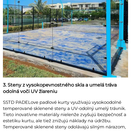
3. Steny z vysokopevnostného skla a umelá tráva
odolná voči UV žiareniu
SSTD PADELove padlové kurty využívajú vysokoodolné
temperované sklenené steny a UV-odolný umelý trávnik.
Tieto inovatívne materiály nielenže zvyšujú bezpečnosť a
estetiku kurtu, ale tiež znižujú náklady na údržbu.
Temperované sklenené steny odolávajú silným nárazom,