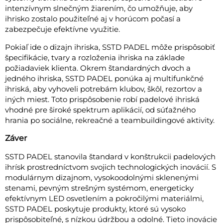
intenzívnym slnečným žiarením, čo umožňuje, aby
ihrisko zostalo použiteľné aj v horúcom počasí a
zabezpečuje efektívne využitie.
Pokiaľ ide o dizajn ihriska, SSTD PADEL môže prispôsobiť
špecifikácie, tvary a rozloženia ihriska na základe
požiadaviek klienta. Okrem štandardných dvoch a
jedného ihriska, SSTD PADEL ponúka aj multifunkčné
ihriská, aby vyhoveli potrebám klubov, škôl, rezortov a
iných miest. Toto prispôsobenie robí padelové ihriská
vhodné pre široké spektrum aplikácií, od súťažného
hrania po sociálne, rekreačné a teambuildingové aktivity.
Záver
SSTD PADEL stanovila štandard v konštrukcii padelových
ihrísk prostredníctvom svojich technologických inovácií. S
modulárnym dizajnom, vysokoodolnými sklenenými
stenami, pevným strešným systémom, energeticky
efektívnym LED osvetlením a pokročilými materiálmi,
SSTD PADEL poskytuje produkty, ktoré sú vysoko
prispôsobiteľné, s nízkou údržbou a odolné. Tieto inovácie