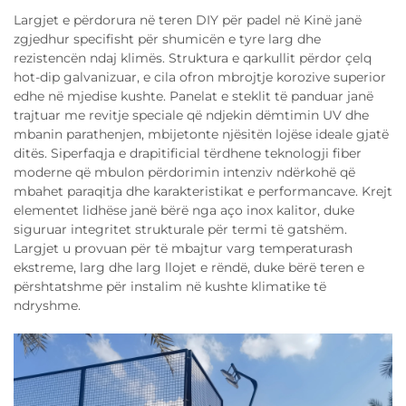
Largjet e përdorura në teren DIY për padel në Kinë janë
zgjedhur specifisht për shumicën e tyre larg dhe
rezistencën ndaj klimës. Struktura e qarkullit përdor çelq
hot-dip galvanizuar, e cila ofron mbrojtje korozive superior
edhe në mjedise kushte. Panelat e steklit të panduar janë
trajtuar me revitje speciale që ndjekin dëmtimin UV dhe
mbanin parathenjen, mbijetonte njësitën lojëse ideale gjatë
ditës. Siperfaqja e drapitificial tërdhene teknologji fiber
moderne që mbulon përdorimin intenziv ndërkohë që
mbahet paraqitja dhe karakteristikat e performancave. Krejt
elementet lidhëse janë bërë nga aço inox kalitor, duke
siguruar integritet strukturale për termi të gatshëm.
Largjet u provuan për të mbajtur varg temperaturash
ekstreme, larg dhe larg llojet e rëndë, duke bërë teren e
përshtatshme për instalim në kushte klimatike të
ndryshme.