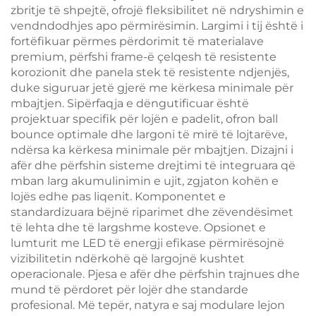
zbritje të shpejtë, ofrojë fleksibilitet në ndryshimin e
vendndodhjes apo përmirësimin. Largimi i tij është i
fortëfikuar përmes përdorimit të materialave
premium, përfshi frame-ë çelqesh të resistente
korozionit dhe panela stek të resistente ndjenjës,
duke siguruar jetë gjerë me kërkesa minimale për
mbajtjen. Sipërfaqja e dëngutificuar është
projektuar specifik për lojën e padelit, ofron ball
bounce optimale dhe largoni të mirë të lojtarëve,
ndërsa ka kërkesa minimale për mbajtjen. Dizajni i
afër dhe përfshin sisteme drejtimi të integruara që
mban larg akumulinimin e ujit, zgjaton kohën e
lojës edhe pas liqenit. Komponentet e
standardizuara bëjnë riparimet dhe zëvendësimet
të lehta dhe të largshme kosteve. Opsionet e
lumturit me LED të energji efikase përmirësojnë
vizibilitetin ndërkohë që largojnë kushtet
operacionale. Pjesa e afër dhe përfshin trajnues dhe
mund të përdoret për lojër dhe standarde
profesional. Më tepër, natyra e saj modulare lejon