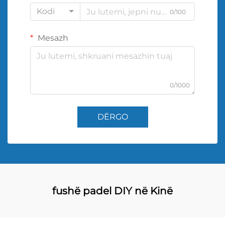
Kodi
0/100
Mesazh
0/1000
DËRGO
fushë padel DIY në Kinë