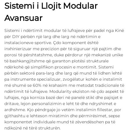
Sistemi i Llojit Modular
Avansuar
Sistemi i ndërtimit modular të lufrajeve për padel nga Kinë
për DIY përbën një larg dhe larg në ndërtimin e
instalacioneve sportive. Çdo komponent është
inxhinierizuar me precizion për të siguruar një pajtim dhe
porosi të përshtatshme, duke përdorur një mekanizë unike
të bashkangjitshme që garanton plotësi strukturale
ndërkohë që simplifikon procesin e montimit. Sistemi
përbën sektorë para-larg dhe larg që mund të lidhen lehtë
pa instrumente specializuar, zvogëlatur kohën e instalimit
më shumë se 60% në krahasim me metodat tradicionale të
ndërtimit të lufrajeve. Modularity ekziston në çdo aspekt të
lufrajes, nga korniza bazë deri në panelë stikl dhe pajisjet e
dritave, lejon personalizimin e leht të dhe ndryshimet e
ardhshme. Kjo pëndrgaje jo vetëm instalimin fillestar, por
gjithashtu e lehteson miratimin dhe përmirësimet, sepse
komponentet individuale mund të zëvendësohen pa të
ndikojnë në tërë strukturën.