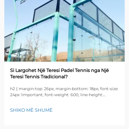
Si Largohet Një Teresi Padel Tennis nga Një
Teresi Tennis Tradicional?
h2 { margin-top: 26px; margin-bottom: 18px; font-size:
24px !important; font-weight: 600; line-height:
normal; } h3 { margin-top: 26px; margin-bottom: 18px;
font-size: 20px !important; font-weight: 600; line-
SHIKO MË SHUMË
height: ...}