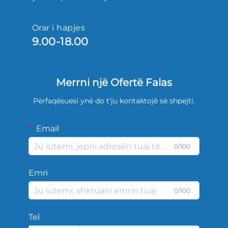
Orar i hapjes
9.00-18.00
Merrni një Ofertë Falas
Përfaqësuesi ynë do t’ju kontaktojë së shpejti.
Email
0/100
Emri
0/100
Tel