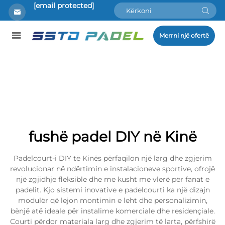
[email protected]
Merrni një ofertë
fushë padel DIY në Kinë
Padelcourt-i DIY të Kinës përfaqilon një larg dhe zgjerim
revolucionar në ndërtimin e instalacioneve sportive, ofrojë
një zgjidhje fleksible dhe me kusht me vlerë për fanat e
padelit. Kjo sistemi inovative e padelcourti ka një dizajn
modulër që lejon montimin e leht dhe personalizimin,
bënjë atë ideale për instalime komerciale dhe residençiale.
Courti përdor materiala larg dhe zgjerim të larta, përfshirë