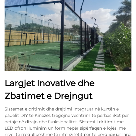
Largjet Inovative dhe
Zbatimet e Drejngut
Sistemet e dritimit dhe drejtimi integruar në kurtën e
padelit DIY të Kinezës tregojnë veshtrim të përbashkët për
detaje në dizajn dhe funksionalitet. Sistemi i dritimit me
LED ofron iluminim uniform nëpër sipërfaqen e lojës, me
nivel të rregullueshme të intenzitetit për të përgjigjuar larg