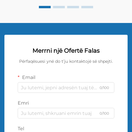
Merrni një Ofertë Falas
Përfaqësuesi ynë do t’ju kontaktojë së shpejti.
Email
0/100
Emri
0/100
Tel