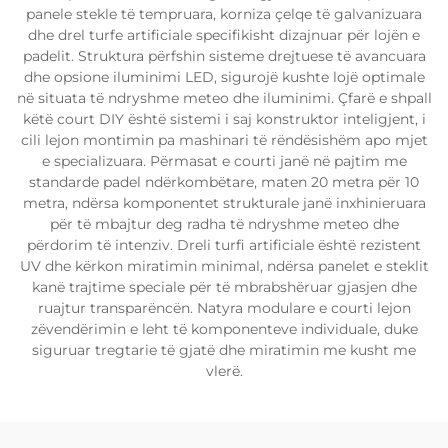
panele stekle të tempruara, korniza çelqe të galvanizuara
dhe drel turfe artificiale specifikisht dizajnuar për lojën e
padelit. Struktura përfshin sisteme drejtuese të avancuara
dhe opsione iluminimi LED, sigurojë kushte lojë optimale
në situata të ndryshme meteo dhe iluminimi. Çfarë e shpall
këtë court DIY është sistemi i saj konstruktor inteligjent, i
cili lejon montimin pa mashinari të rëndësishëm apo mjet
e specializuara. Përmasat e courti janë në pajtim me
standarde padel ndërkombëtare, maten 20 metra për 10
metra, ndërsa komponentet strukturale janë inxhinieruara
për të mbajtur deg radha të ndryshme meteo dhe
përdorim të intenziv. Dreli turfi artificiale është rezistent
UV dhe kërkon miratimin minimal, ndërsa panelet e steklit
kanë trajtime speciale për të mbrabshëruar gjasjen dhe
ruajtur transparëncën. Natyra modulare e courti lejon
zëvendërimin e leht të komponenteve individuale, duke
siguruar tregtarie të gjatë dhe miratimin me kusht me
vlerë.