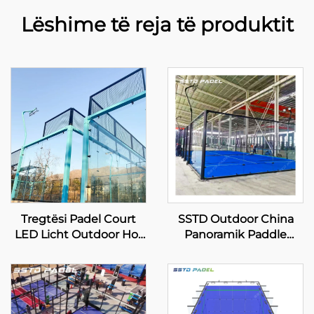
Lëshime të reja të produktit
Tregtësi Padel Court
SSTD Outdoor China
LED Licht Outdoor Hot
Panoramik Paddle
Dip Galvanized Steel
Tennis Court Profesional
Full View Panoramik
Manufacturer Klasik
Paddle Court 001-1
Padel Court Teknologji
e Parëdritshme për
Padel Club 001-2