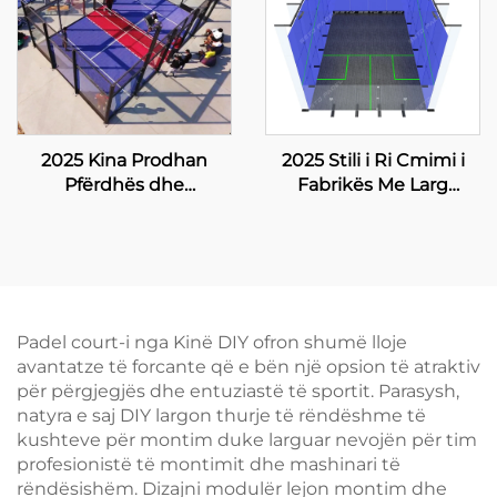
2025 Kina Prodhan
2025 Stili i Ri Cmimi i
Pfërdhës dhe
Fabrikës Me Larg
Eksportues Profesional
Tempered Glas Larg
të Madhise Padbol
Gjithmonë për Kortin e
Court 10*6M Ofron një
Squash-it në Larg për
Siperfaqe Llojshëse dhe
Dyjesh
Sigur për Luajtje 005
Padel court-i nga Kinë DIY ofron shumë lloje
avantatze të forcante që e bën një opsion të atraktiv
për përgjegjës dhe entuziastë të sportit. Parasysh,
natyra e saj DIY largon thurje të rëndëshme të
kushteve për montim duke larguar nevojën për tim
profesionistë të montimit dhe mashinari të
rëndësishëm. Dizajni modulër lejon montim dhe