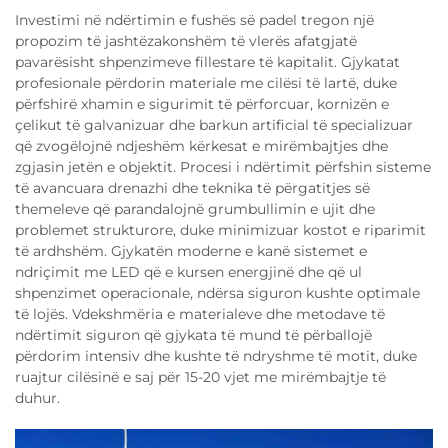
Investimi në ndërtimin e fushës së padel tregon një
propozim të jashtëzakonshëm të vlerës afatgjatë
pavarësisht shpenzimeve fillestare të kapitalit. Gjykatat
profesionale përdorin materiale me cilësi të lartë, duke
përfshirë xhamin e sigurimit të përforcuar, kornizën e
çelikut të galvanizuar dhe barkun artificial të specializuar
që zvogëlojnë ndjeshëm kërkesat e mirëmbajtjes dhe
zgjasin jetën e objektit. Procesi i ndërtimit përfshin sisteme
të avancuara drenazhi dhe teknika të përgatitjes së
themeleve që parandalojnë grumbullimin e ujit dhe
problemet strukturore, duke minimizuar kostot e riparimit
të ardhshëm. Gjykatën moderne e kanë sistemet e
ndriçimit me LED që e kursen energjinë dhe që ul
shpenzimet operacionale, ndërsa siguron kushte optimale
të lojës. Vdekshmëria e materialeve dhe metodave të
ndërtimit siguron që gjykata të mund të përballojë
përdorim intensiv dhe kushte të ndryshme të motit, duke
ruajtur cilësinë e saj për 15-20 vjet me mirëmbajtje të
duhur.