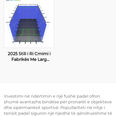
Paddle Court 001-1
Outdoor Panoramik
Paddle Court Roof 006
2025 Stili i Ri Cmimi i
Fabrikës Me Larg
Tempered Glas Larg
Gjithmonë për Kortin e
Squash-it në Larg për
Dyjesh
Investimi në ndërtimin e një fushë padel ofron
shumë avantazhe bindëse për pronarët e objekteve
dhe sipërmarrësit sportivë. Popullariteti në rritje i
tenisit padel siguron një rrjedhë të qëndrueshme të