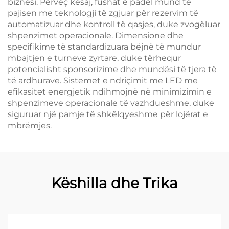
biznesi. Përveç kësaj, fushat e padel mund të
pajisen me teknologji të zgjuar për rezervim të
automatizuar dhe kontroll të qasjes, duke zvogëluar
shpenzimet operacionale. Dimensione dhe
specifikime të standardizuara bëjnë të mundur
mbajtjen e turneve zyrtare, duke tërhequr
potencialisht sponsorizime dhe mundësi të tjera të
të ardhurave. Sistemet e ndriçimit me LED me
efikasitet energjetik ndihmojnë në minimizimin e
shpenzimeve operacionale të vazhdueshme, duke
siguruar një pamje të shkëlqyeshme për lojërat e
mbrëmjes.
Këshilla dhe Trika