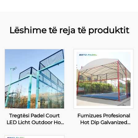
Lëshime të reja të produktit
Tregtësi Padel Court
Furnizues Profesional
LED Licht Outdoor Hot
Hot Dip Galvanized
Dip Galvanized Steel
Padel Tennis Court Me
Full View Panoramik
Kanopi Kalitet Premium