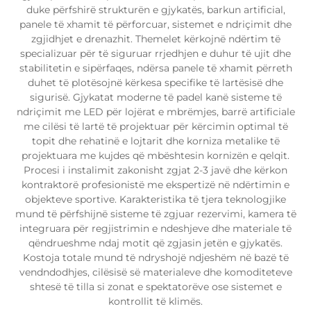
duke përfshirë strukturën e gjykatës, barkun artificial,
panele të xhamit të përforcuar, sistemet e ndriçimit dhe
zgjidhjet e drenazhit. Themelet kërkojnë ndërtim të
specializuar për të siguruar rrjedhjen e duhur të ujit dhe
stabilitetin e sipërfaqes, ndërsa panele të xhamit përreth
duhet të plotësojnë kërkesa specifike të lartësisë dhe
sigurisë. Gjykatat moderne të padel kanë sisteme të
ndriçimit me LED për lojërat e mbrëmjes, barrë artificiale
me cilësi të lartë të projektuar për kërcimin optimal të
topit dhe rehatinë e lojtarit dhe korniza metalike të
projektuara me kujdes që mbështesin kornizën e qelqit.
Procesi i instalimit zakonisht zgjat 2-3 javë dhe kërkon
kontraktorë profesionistë me ekspertizë në ndërtimin e
objekteve sportive. Karakteristika të tjera teknologjike
mund të përfshijnë sisteme të zgjuar rezervimi, kamera të
integruara për regjistrimin e ndeshjeve dhe materiale të
qëndrueshme ndaj motit që zgjasin jetën e gjykatës.
Kostoja totale mund të ndryshojë ndjeshëm në bazë të
vendndodhjes, cilësisë së materialeve dhe komoditeteve
shtesë të tilla si zonat e spektatorëve ose sistemet e
kontrollit të klimës.