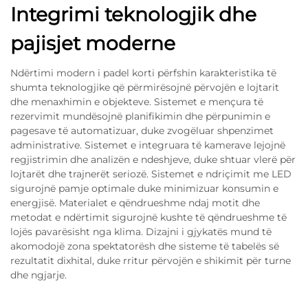
Integrimi teknologjik dhe
pajisjet moderne
Ndërtimi modern i padel korti përfshin karakteristika të
shumta teknologjike që përmirësojnë përvojën e lojtarit
dhe menaxhimin e objekteve. Sistemet e mençura të
rezervimit mundësojnë planifikimin dhe përpunimin e
pagesave të automatizuar, duke zvogëluar shpenzimet
administrative. Sistemet e integruara të kamerave lejojnë
regjistrimin dhe analizën e ndeshjeve, duke shtuar vlerë për
lojtarët dhe trajnerët seriozë. Sistemet e ndriçimit me LED
sigurojnë pamje optimale duke minimizuar konsumin e
energjisë. Materialet e qëndrueshme ndaj motit dhe
metodat e ndërtimit sigurojnë kushte të qëndrueshme të
lojës pavarësisht nga klima. Dizajni i gjykatës mund të
akomodojë zona spektatorësh dhe sisteme të tabelës së
rezultatit dixhital, duke rritur përvojën e shikimit për turne
dhe ngjarje.