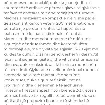
përdoruesve potencialë, duke krijuar rrjedha të
shumta të të ardhurave përmes qirave të gjykatave,
tarifave të anëtarësimit dhe mbajtjes së turneve.
Madhësia relativisht e kompakt e një fushë padel,
që zakonisht kërkon vetëm 200 metra katrorë, e
bën atë një përdorim efikas të hapësirës në
krahasim me fushat tradicionale të tenisit.
Materialet dhe metodat moderne të ndërtimit
sigurojnë qëndrueshmëri dhe kosto të ulëta
mirëmbajtjeje, me gjykata që zgjasin 15-20 vjet me
kujdes të duhur. Dizajni i qëndrueshëm ndaj motit
lejon funksionimin gjatë gjithë vitit në shumicën e
klimave, duke maksimizuar kthimin e mundshëm
të investimit. Gjykatat e nivelit profesional mund të
akomodojnë lojtarë rekreativë dhe turne
konkurrues, duke siguruar fleksibilitet në
programim dhe gjenerimin e të ardhurave.
Investimi fillestar shpesh fiton brenda 2-3 vjetësh
përmes tarifave të rregullta të përdorimit, duke e
bërë atë një propozim financiar të shëndoshë