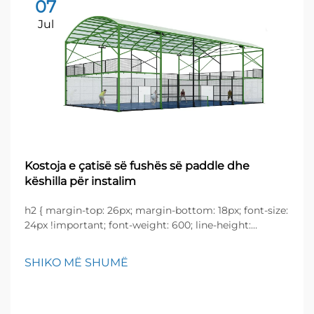
07
Jul
Kostoja e çatisë së fushës së paddle dhe
këshilla për instalim
h2 { margin-top: 26px; margin-bottom: 18px; font-size:
24px !important; font-weight: 600; line-height:
normal; } h3 { margin-top: 26px; margin-bottom: 18px;
font-size: 20px !important; font-weight: 600; line-
SHIKO MË SHUMË
height: ...}