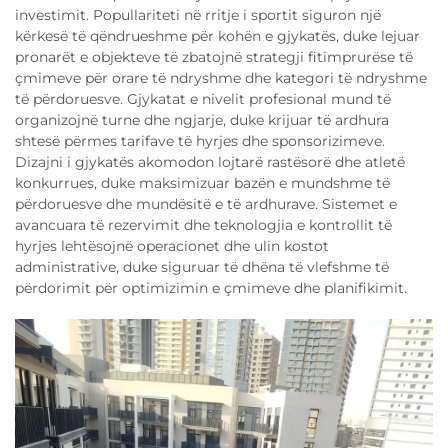
investimit. Popullariteti në rritje i sportit siguron një
kërkesë të qëndrueshme për kohën e gjykatës, duke lejuar
pronarët e objekteve të zbatojnë strategji fitimprurëse të
çmimeve për orare të ndryshme dhe kategori të ndryshme
të përdoruesve. Gjykatat e nivelit profesional mund të
organizojnë turne dhe ngjarje, duke krijuar të ardhura
shtesë përmes tarifave të hyrjes dhe sponsorizimeve.
Dizajni i gjykatës akomodon lojtarë rastësorë dhe atletë
konkurrues, duke maksimizuar bazën e mundshme të
përdoruesve dhe mundësitë e të ardhurave. Sistemet e
avancuara të rezervimit dhe teknologjia e kontrollit të
hyrjes lehtësojnë operacionet dhe ulin kostot
administrative, duke siguruar të dhëna të vlefshme të
përdorimit për optimizimin e çmimeve dhe planifikimit.