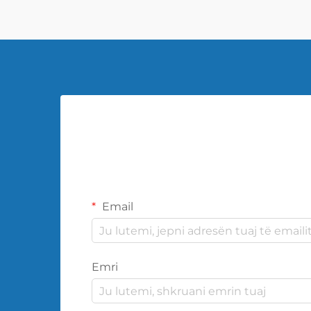
Email
Emri