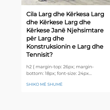
Cila Larg dhe Kërkesa Larg
dhe Kërkese Larg dhe
Kërkese Janë Njehsimtare
për Larg dhe
Konstruksionin e Larg dhe
Tennisit?
h2 { margin-top: 26px; margin-
bottom: 18px; font-size: 24px
!important; font-weight: 600; line-
SHIKO MË SHUMË
height: normal; } h3 { margin-top:
26px; margin-bottom: 18px; font-
size: 20px !important; font-weight:
600; line-height: ...}