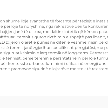
Ipujtes Outdo
Paddle Courts 
n shumë lloje avantathe të forcante për tëziejt e instala
 për lojë të ndryshme, nga rekreative deri te konkurren
bajtjen janë të ulitura, me daltin sintetik që kërkon p
ë aftëzuar i terenit siguron rikthimin e shpejtë pas liqen
ED zgjeron oraret e punës në ditën e veshme, rrisin përd
rjes së terenit janë zgjedhur specifikisht për gjatësi, 
ke siguruar kthimin e larg termik në long-term. Përmasat
e tennisit, bënjë terenin e përshtatshëm për lojë turnue
e për kontekste urbane. Iluminimi i efikas në energji d
erenit promovon sigurinë e lojtarëve me stek të reziste