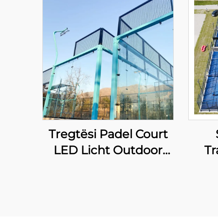
Tregtësi Padel Court
LED Licht Outdoor
Tr
Hot Dip Galvanized
Steel Full View
Fur
Panoramik Paddle
Lic
Court 001-1
Pa