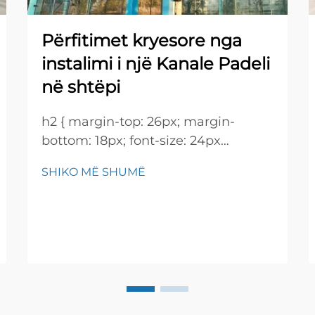
Përfitimet kryesore nga
instalimi i një Kanale Padeli
në shtëpi
h2 { margin-top: 26px; margin-
bottom: 18px; font-size: 24px
!important; font-weight: 600; line-
SHIKO MË SHUMË
height: normal; } h3 { margin-top:
26px; margin-bottom: 18px; font-
size: 20px !important; font-weight:
600; line-height: ...}