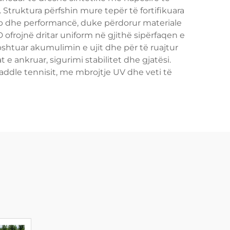
e. Struktura përfshin mure tepër të fortifikuara
helb dhe performancë, duke përdorur materiale
ofrojnë dritar uniform në gjithë sipërfaqen e
apshtuar akumulimin e ujit dhe për të ruajtur
e ankruar, sigurimi stabilitet dhe gjatësi.
paddle tennisit, me mbrojtje UV dhe veti të