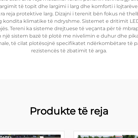
largimit të topit dhe largimi i larg dhe komforti i lojtarëv
ra reja protektive larg. Dizajni i terenit bën fokus në t
kondita klimatike të ndryshme. Sistemet e dritimit LED 
 lojës. Tereni ka sisteme drejtuese të veçanta për të mbr
n një sistem bazë të plotë me nivelimin e duhur dhe pikat 
onale, të cilat plotësojnë specifikatet ndërkombëtare të 
rezistencës të zbatimit të arga.
Produkte të reja