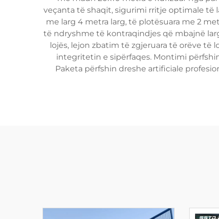
veçanta të shaqit, sigurimi rritje optimale të 
me larg 4 metra larg, të plotësuara me 2 met
të ndryshme të kontraqindjes që mbajnë larg 
lojës, lejon zbatim të zgjeruara të orëve të
integritetin e sipërfaqes. Montimi përfshi
Paketa përfshin dreshe artificiale profesi