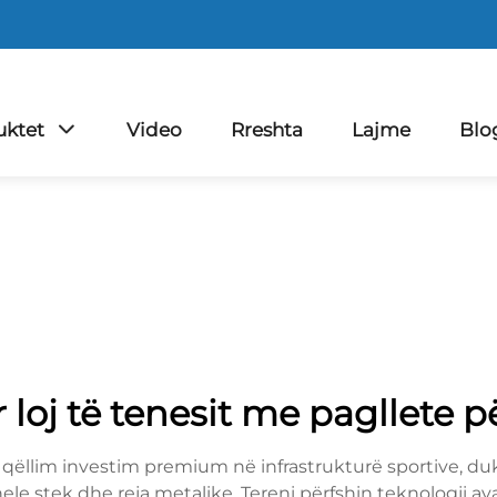
uktet
Video
Rreshta
Lajme
Blo
r loj të tenesit me pagllete pë
qëllim investim premium në infrastrukturë sportive, duke
e stek dhe reja metalike. Tereni përfshin teknologji av