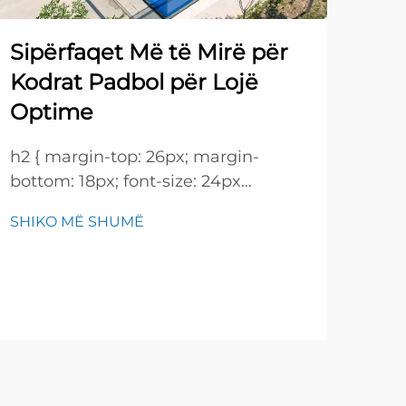
së
Sipërfaqet Më të Mirë për
h2 {
Kodrat Padbol për Lojë
bott
Optime
!imp
SHI
heig
h2 { margin-top: 26px; margin-
26px
bottom: 18px; font-size: 24px
size
!important; font-weight: 600; line-
600;
SHIKO MË SHUMË
height: normal; } h3 { margin-top:
26px; margin-bottom: 18px; font-
size: 20px !important; font-weight:
600; line-height: ...}