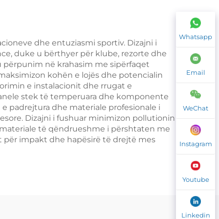
or
003
Whatsapp
cioneve dhe entuziasmi sportiv. Dizajni i
ce, duke u bërthyer për klube, rezorte dhe
aku përpunim në krahasim me sipërfaqet
Email
it, maksimizon kohën e lojës dhe potencialin
orimin e instalacionit dhe rrugat e
me panele stek të temperuara dhe komponente
 e padrejtura dhe materiale profesionale i
WeChat
sore. Dizajni i fushuar minimizon pollutionin
he materiale të qëndrueshme i përshtaten me
nt për impakt dhe hapësirë të drejtë mes
Instagram
Youtube
Linkedin