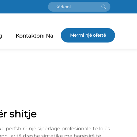
Merrni një ofertë
g
Kontaktoni Na
r shitje
 përfshirë një sipërfaqe profesionale të lojës
ancuar të dreshe sintetike me hapësirë të