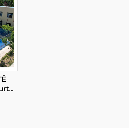
TË
urt
ent
rt
del
ign