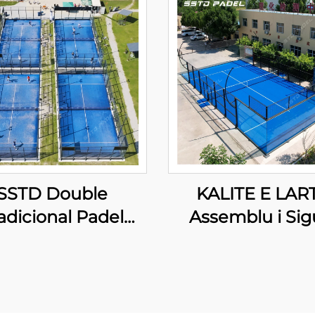
SSTD Double
KALITE E LAR
adicional Padel
Assemblu i Sig
Tennis Court
Sport Equipm
nizues WPT LED
panoramik cou
ht Klasik Outdoor
padel tennis pa
ddle Court 002
court 2024 Des