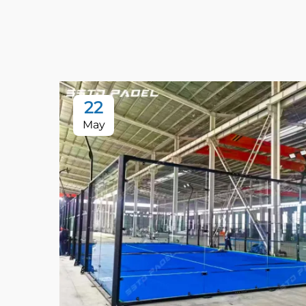
22
May