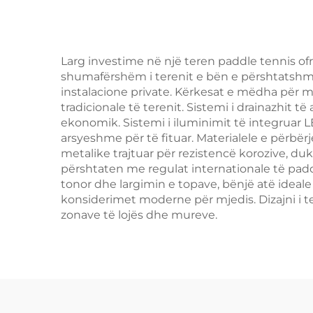
Larg investime në një teren paddle tennis ofro
shumafërshëm i terenit e bën e përshtatshme
instalacione private. Kërkesat e mëdha për m
tradicionale të terenit. Sistemi i drainazhit t
ekonomik. Sistemi i iluminimit të integruar L
arsyeshme për të fituar. Materialele e përbë
metalike trajtuar për rezistencë korozive, du
përshtaten me regulat internationale të paddl
tonor dhe largimin e topave, bënjë atë ideal
konsiderimet moderne për mjedis. Dizajni i t
zonave të lojës dhe mureve.