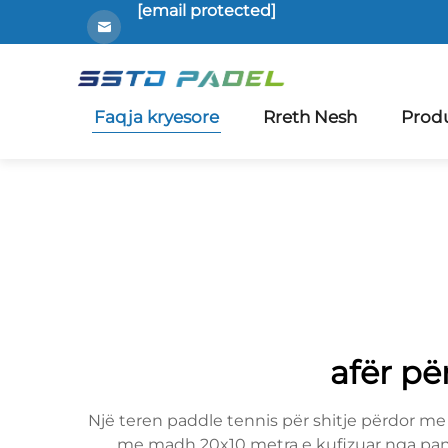
[email protected]
Faqja kryesore
Rreth Nesh
Prod
afër pë
Një teren paddle tennis për shitje përdor me 
me madh 20x10 metra e kufizuar nga panel