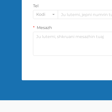
Tel
Kodi
Mesazh