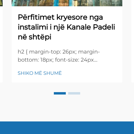
Përfitimet kryesore nga
instalimi i një Kanale Padeli
në shtëpi
h2 { margin-top: 26px; margin-
bottom: 18px; font-size: 24px
!important; font-weight: 600; line-
SHIKO MË SHUMË
height: normal; } h3 { margin-top:
26px; margin-bottom: 18px; font-
size: 20px !important; font-weight:
600; line-height: ...}