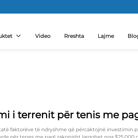
uktet
Video
Rreshta
Lajme
Blo
i i terrenit për tenis me pa
katë faktorëve të ndryshme që përcaktojnë investimin p
darde për tenes me pagl zakonisht largohet nga $25,000 