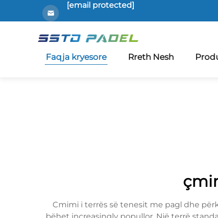
[email protected]
Faqja kryesore
Rreth Nesh
Prod
çmim
Cmimi i terrës së tenesit me pagl dhe për
bëhet increasingly popullor. Një terrë stan