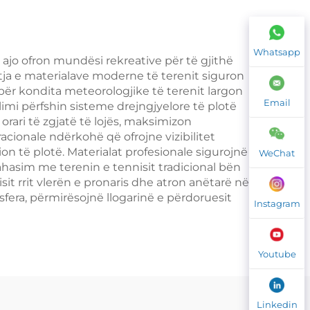
Court Roof 006
Whatsapp
 ajo ofron mundësi rekreative për të gjithë
atja e materialave moderne të terenit siguron
 për kondita meteorologjike të terenit largon
Email
imi përfshin sisteme drejngjyelore të plotë
orari të zgjatë të lojës, maksimizon
acionale ndërkohë që ofrojne vizibilitet
 të plotë. Materialat profesionale sigurojnë
WeChat
rahasim me terenin e tennisit tradicional bën
sit rrit vlerën e pronaris dhe atron anëtarë në
fera, përmirësojnë llogarinë e përdoruesit
Instagram
Youtube
Linkedin