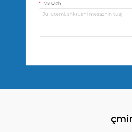
Mesazh
çmim