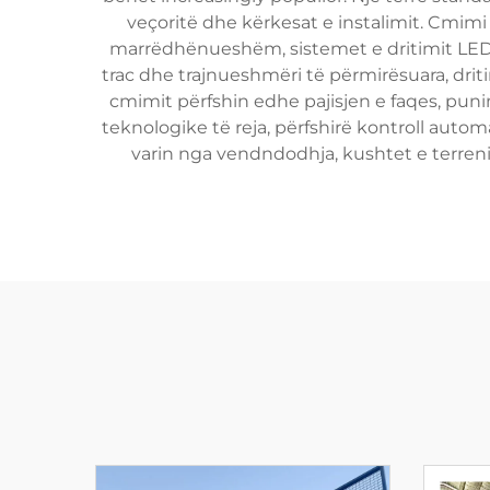
veçoritë dhe kërkesat e instalimit. Cmim
marrëdhënueshëm, sistemet e dritimit LED d
trac dhe trajnueshmëri të përmirësuara, driti
cmimit përfshin edhe pajisjen e faqes, pun
teknologike të reja, përfshirë kontroll autom
varin nga vendndodhja, kushtet e terreni