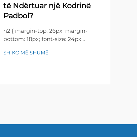
të Ndërtuar një Kodrinë
h2 {
Padbol?
bott
!imp
h2 { margin-top: 26px; margin-
SHI
heig
bottom: 18px; font-size: 24px
26px
!important; font-weight: 600; line-
size
SHIKO MË SHUMË
height: normal; } h3 { margin-top:
600;
26px; margin-bottom: 18px; font-
size: 20px !important; font-weight:
600; line-height: ...}