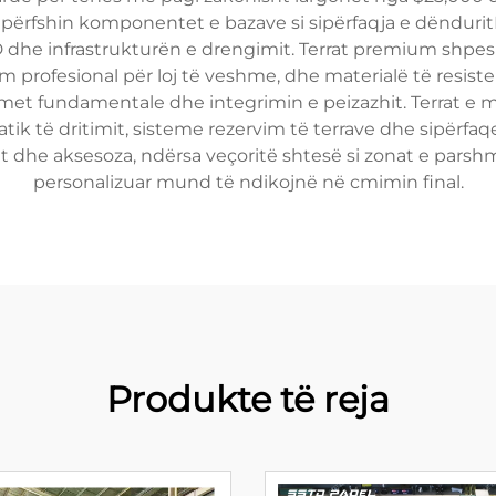
i përfshin komponentet e bazave si sipërfaqja e dëndurit
he infrastrukturën e drengimit. Terrat premium shpesh
m profesional për loj të veshme, dhe materialë të resiste
imet fundamentale dhe integrimin e peizazhit. Terrat e m
atik të dritimit, sisteme rezervim të terrave dhe sipërfaq
t dhe aksesoza, ndërsa veçoritë shtesë si zonat e pars
personalizuar mund të ndikojnë në cmimin final.
Produkte të reja