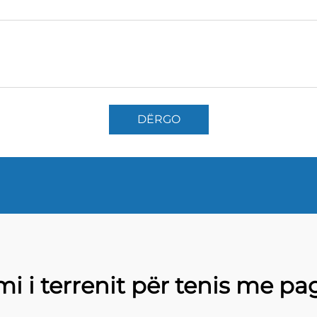
DËRGO
i i terrenit për tenis me pa