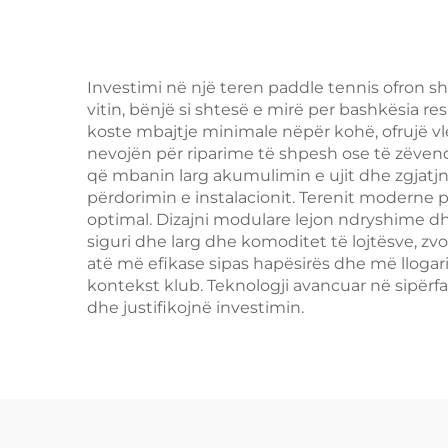
e P
Pa
Investimi në një teren paddle tennis ofron sh
vitin, bënjë si shtesë e mirë per bashkësia r
koste mbajtje minimale nëpër kohë, ofrujë vle
nevojën për riparime të shpesh ose të zëvend
që mbanin larg akumulimin e ujit dhe zgjatjnë 
përdorimin e instalacionit. Terenit moderne pë
optimal. Dizajni modulare lejon ndryshime dh
siguri dhe larg dhe komoditet të lojtësve, zvo
atë më efikase sipas hapësirës dhe më llogarit
kontekst klub. Teknologji avancuar në sipërfa
dhe justifikojnë investimin.