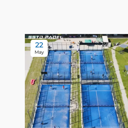
22
May