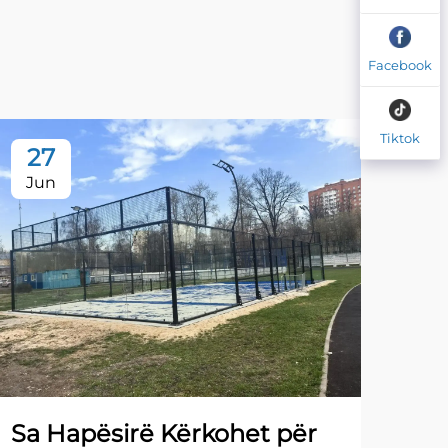
Facebook
Tiktok
27
0
Jun
Ju
Kos
së 
ins
Sa Hapësirë Kërkohet për