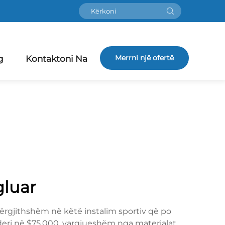
Merrni një ofertë
g
Kontaktoni Na
gluar
ërgjithshëm në këtë instalim sportiv që po
deri në $75,000, vargjueshëm nga materialat,