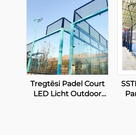
Tregtësi Padel Court
SST
LED Licht Outdoor
Pa
Hot Dip Galvanized
Steel Full View
Panoramik Paddle
Man
Court 001-1
Pade