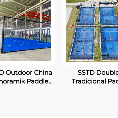
D Outdoor China
SSTD Doubl
noramik Paddle
Tradicional Pa
Tennis Court
Tennis Cour
Profesional
Furnizues WPT
ufacturer Klasik
Licht Klasik Out
l Court Teknologji
Paddle Court 