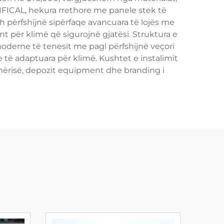
IFICAL, hekura rrethore me panele stek të
 përfshijnë sipërfaqe avancuara të lojës me
nt për klimë që sigurojnë gjatësi. Struktura e
oderne të tenesit me pagl përfshijnë veçori
e të adaptuara për klimë. Kushtet e instalimit
hmërisë, depozit equipment dhe branding i