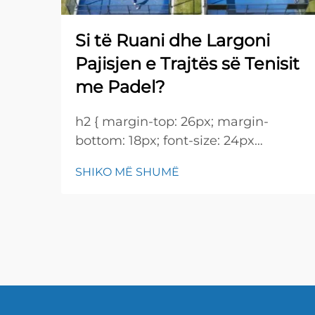
Si të Ruani dhe Largoni
Pajisjen e Trajtës së Tenisit
me Padel?
h2 { margin-top: 26px; margin-
bottom: 18px; font-size: 24px
!important; font-weight: 600; line-
SHIKO MË SHUMË
height: normal; } h3 { margin-top:
26px; margin-bottom: 18px; font-
size: 20px !important; font-weight:
600; line-height: ...}