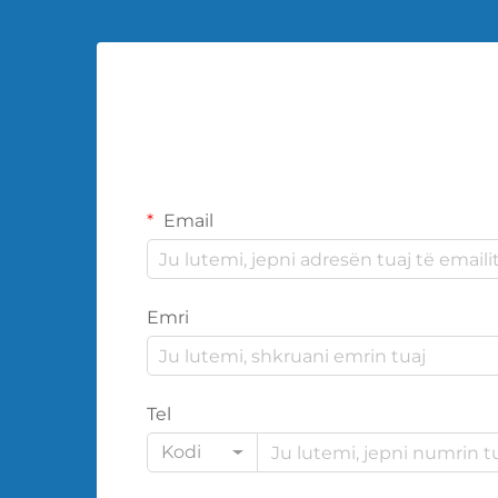
Email
Emri
Tel
Kodi