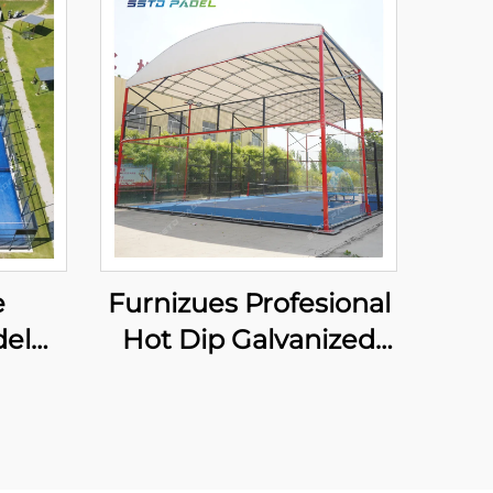
e
Furnizues Profesional
del
Hot Dip Galvanized
t
Padel Tennis Court Me
 LED
Kanopi Kalitet
door
Premium Outdoor
002
Panoramik Paddle