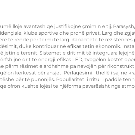
arëdritshme për
del Club 001-2
umë lloje avantash që justifikojnë çmimin e tij. Parasysh,
esidençiale, klube sportive dhe pronë privat. Larg dhe zgj
rë të rëndë për termi të larg. Kapacitete të rezistencës
ësimit, duke kontribuar në efikasitetin ekonomik. Instal
jetin e terenit. Sistemet e dritimit të integruara lejojnë 
rfshijnë drit të energji-efikas LED, zvogëlon kostet oper
e përmirësimet e ardhshme pa nevojën për rikonstruktion
gëlon kërkesat për ansjet. Përfaqësimi i thellë i saj në k
ëshe për të punonjës. Popullariteti i rritur i paddle tenni
qe ofron kushte lojësi të njëforma pavarësisht nga atmos