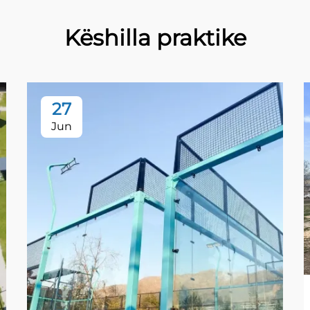
Këshilla praktike
27
Jun