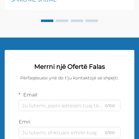
height: ...}
Merrni një Ofertë Falas
Përfaqësuesi ynë do t’ju kontaktojë së shpejti.
Email
0/100
Emri
0/100