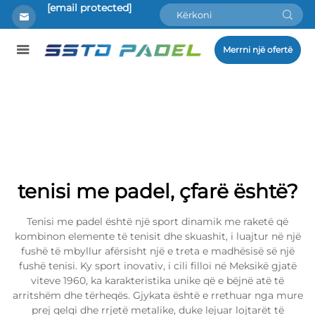
[email protected]
Merrni një ofertë
tenisi me padel, çfarë është?
Tenisi me padel është një sport dinamik me raketë që
kombinon elemente të tenisit dhe skuashit, i luajtur në një
fushë të mbyllur afërsisht një e treta e madhësisë së një
fushë tenisi. Ky sport inovativ, i cili filloi në Meksikë gjatë
viteve 1960, ka karakteristika unike që e bëjnë atë të
arritshëm dhe tërheqës. Gjykata është e rrethuar nga mure
prej qelqi dhe rrjetë metalike, duke lejuar lojtarët të