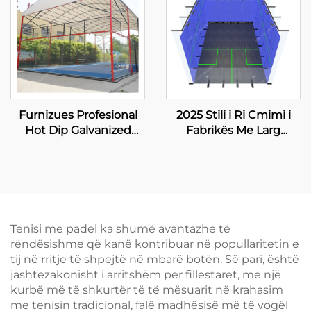
Furnizues Profesional
2025 Stili i Ri Cmimi i
Hot Dip Galvanized
Fabrikës Me Larg
Padel Tennis Court Me
Tempered Glas Larg
Kanopi Kalitet Premium
Gjithmonë për Kortin e
Outdoor Panoramik
Squash-it në Larg për
Paddle Court Roof 006
Dyjesh
Tenisi me padel ka shumë avantazhe të
rëndësishme që kanë kontribuar në popullaritetin e
tij në rritje të shpejtë në mbarë botën. Së pari, është
jashtëzakonisht i arritshëm për fillestarët, me një
kurbë më të shkurtër të të mësuarit në krahasim
me tenisin tradicional, falë madhësisë më të vogël