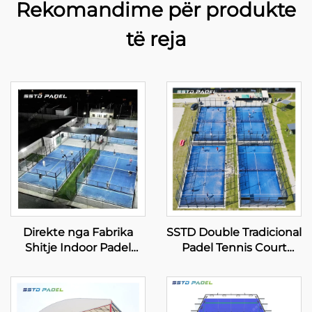
Rekomandime për produkte
të reja
Direkte nga Fabrika
SSTD Double Tradicional
Shitje Indoor Padel
Padel Tennis Court
Tennis Courts Më
Furnizues WPT LED
Shumë të Shitura
Licht Klasik Outdoor
Tregtësi Panoramik
Paddle Court 002
Paddle Court 001-3