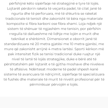
përfshijnë këto sipërfaqe në strategjinë e tyre të lojës.
Lojtarët përdorin raketa të veçanta padel, të cilat janë të
ngurta dhe të perforuara, më të shkurtra se raketat
tradicionale të tenisit dhe zakonisht të bëra nga materiale
kompozite si fibra karboni ose fibra xhami. Loja ndjek një
sistem të shënuar të ngjashëm me tenisin, por përfshin
rregulla të dallueshme në lidhje me lojën e murit dhe
teknikat e shërbimit. Dimensionet e oborrit janë të
standardizuara në 20 metra gjatësi me 10 metra gjerësi, me
mure që zakonisht arrijnë 4 metra lartësi. Sporti kërkon më
pak intensitet fizik se tenisi tradicional duke ruajtur një
nivel të lartë të lojës strategjike, duke e bërë atë të
përshtatshëm për lojtarët e të gjitha moshave dhe niveleve
të aftësive. Ndërtesat moderne të padel shpesh kanë
sisteme të avancuara të ndriçimit, sipërfaqe të specializuara
të fushës dhe materiale të murit të nivelit profesional për të
përmirësuar përvojën e lojës.