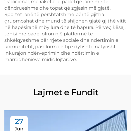
tradicional, me raketat e padel që janë më të
qëndrueshme dhe topat që zgjasin më gjatë.
Sportet janë të përshtatshme për të gjitha
grupmoshat dhe mund të shijohen gjatë gjithë vitit
në hapësira të mbyllura dhe të hapura. Përveç kësaj,
tenisi me padel ofron një platformë të
shkëlqyeshme për rrjete sociale dhe ndërtimin e
komunitetit, pasi forma e tij e dyfishtë natyrisht
inkurajon ndërveprimin dhe ndërtimin e
marrëdhënieve midis lojtarëve.
Lajmet e Fundit
27
Jun