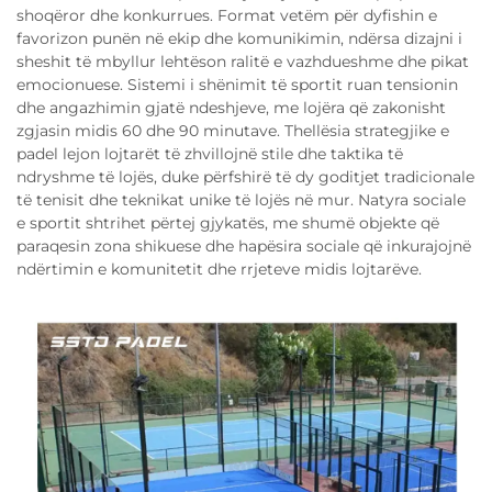
shoqëror dhe konkurrues. Format vetëm për dyfishin e
favorizon punën në ekip dhe komunikimin, ndërsa dizajni i
sheshit të mbyllur lehtëson ralitë e vazhdueshme dhe pikat
emocionuese. Sistemi i shënimit të sportit ruan tensionin
dhe angazhimin gjatë ndeshjeve, me lojëra që zakonisht
zgjasin midis 60 dhe 90 minutave. Thellësia strategjike e
padel lejon lojtarët të zhvillojnë stile dhe taktika të
ndryshme të lojës, duke përfshirë të dy goditjet tradicionale
të tenisit dhe teknikat unike të lojës në mur. Natyra sociale
e sportit shtrihet përtej gjykatës, me shumë objekte që
paraqesin zona shikuese dhe hapësira sociale që inkurajojnë
ndërtimin e komunitetit dhe rrjeteve midis lojtarëve.