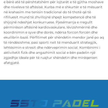
e bërë atë të përshtatshëm për lojtarët e të gjitha moshave
dhe niveleve të aftësisë. Kurba më e shkurtër e të mësuarit
në krahasim me tenisin tradicional do të thotë që të
rifilluesit mund të zhvillojnë shpejt kompetencë dhe të
shijojnë ndeshjet konkurruese. Pjesëmarrja e rregullt
përmirëson aftësinë kardiovaskulare, lëvizshmërinë dhe
koordinimin e syve dhe dorës, ndërsa forcon forcën dhe
ekuilibrin bazë. Përfitimet për shëndetin mendor janë po aq
të rëndësishme, pasi sporti nxit të menduarit strategjik,
lehtësimin e stresit dhe ndërveprimin social. Kombinimi i
aktivitetit fizik dhe angazhimit social e bën padelin një
zgjedhje ideale për të ruajtur shëndetin dhe mirëqenien
afatgjatë.