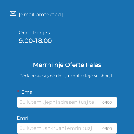
[email protected]
Orar i hapjes
9.00-18.00
Merrni një Ofertë Falas
Përfaqësuesi ynë do t’ju kontaktojë së shpejti.
Email
0/100
Emri
0/100