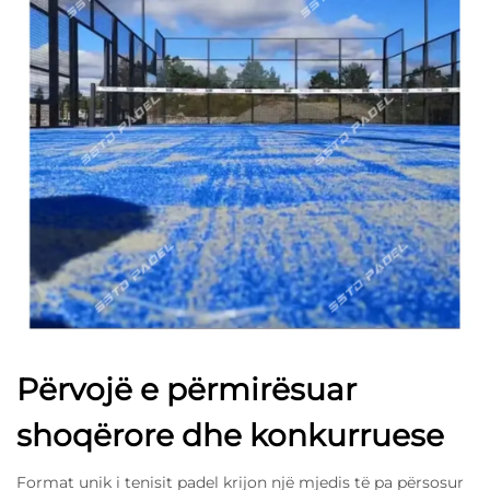
Përvojë e përmirësuar
shoqërore dhe konkurruese
Format unik i tenisit padel krijon një mjedis të pa përsosur