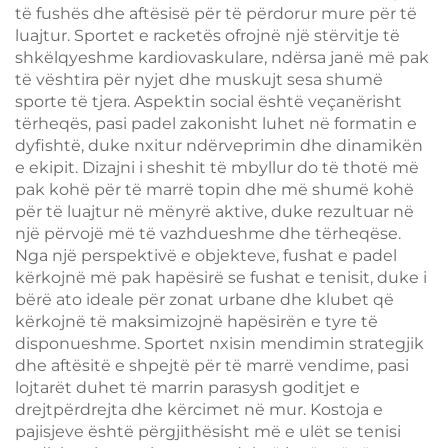
të fushës dhe aftësisë për të përdorur mure për të
luajtur. Sportet e racketës ofrojnë një stërvitje të
shkëlqyeshme kardiovaskulare, ndërsa janë më pak
të vështira për nyjet dhe muskujt sesa shumë
sporte të tjera. Aspektin social është veçanërisht
tërheqës, pasi padel zakonisht luhet në formatin e
dyfishtë, duke nxitur ndërveprimin dhe dinamikën
e ekipit. Dizajni i sheshit të mbyllur do të thotë më
pak kohë për të marrë topin dhe më shumë kohë
për të luajtur në mënyrë aktive, duke rezultuar në
një përvojë më të vazhdueshme dhe tërheqëse.
Nga një perspektivë e objekteve, fushat e padel
kërkojnë më pak hapësirë se fushat e tenisit, duke i
bërë ato ideale për zonat urbane dhe klubet që
kërkojnë të maksimizojnë hapësirën e tyre të
disponueshme. Sportet nxisin mendimin strategjik
dhe aftësitë e shpejtë për të marrë vendime, pasi
lojtarët duhet të marrin parasysh goditjet e
drejtpërdrejta dhe kërcimet në mur. Kostoja e
pajisjeve është përgjithësisht më e ulët se tenisi