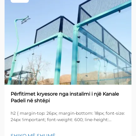
Përfitimet kryesore nga instalimi i një Kanale
Padeli në shtëpi
h2 { margin-top: 26px; margin-bottom: 18px; font-size:
24px !important; font-weight: 600; line-height:
normal; } h3 { margin-top: 26px; margin-bottom: 18px;
font-size: 20px !important; font-weight: 600; line-
SHIKO MË SHUMË