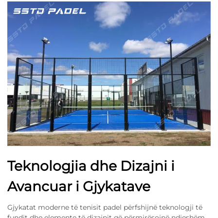
Teknologjia dhe Dizajni i
Avancuar i Gjykatave
Gjykatat moderne të tenisit padel përfshijnë teknologji të
fundit dhe elemente të dizajnit që përmirësojnë ndjeshëm