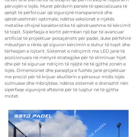
përvojën e lojës. Muret përdorin panele të specializuara të
qelqit të përforcuar që sigurojnë transparencë dhe
qëndrueshmëri optimale, ndërsa seksionet e rrjetës
metalike ofrojnë karakteristika të qëndrueshme të kërcimit
të topit. Sipërfaqja e kortit përmban një bar të avancuar
artificial të projektuar posaçërisht për padel, duke përfshirë
mbushjen e rërës që siguron kërcimin e duhur të topit dhe
tërheqjen e lojtarit. Sistemet e ndriçimit me LED janë të
pozicionuara në mënyrë strategjike për të eliminuar hijet
dhe për të siguruar ndriçim të njëjtë në të gjithë zonën e
lojës. Dimensionet dhe paraqitja e fushës janë projektuar
me precizi për të krijuar ekuilibrin e përsosur midis lojës
sulmuese dhe mbrojtëse, ndërsa sistemet e drenazhit nën
sipërfaqe sigurojnë aftësinë për të luajtur në të gjitha
motet.