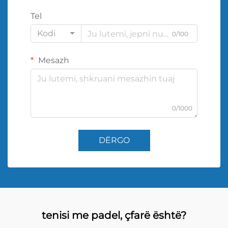
Tel
Kodi
0/100
Mesazh
0/1000
DËRGO
tenisi me padel, çfarë është?