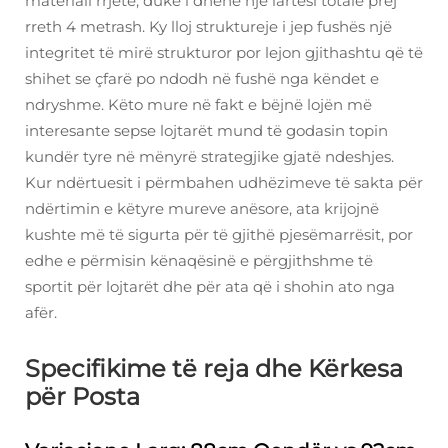
materiali rrjetë, duke i dhënë një lartësi totale prej
rreth 4 metrash. Ky lloj struktureje i jep fushës një
integritet të mirë strukturor por lejon gjithashtu që të
shihet se çfarë po ndodh në fushë nga këndet e
ndryshme. Këto mure në fakt e bëjnë lojën më
interesante sepse lojtarët mund të godasin topin
kundër tyre në mënyrë strategjike gjatë ndeshjes.
Kur ndërtuesit i përmbahen udhëzimeve të sakta për
ndërtimin e këtyre mureve anësore, ata krijojnë
kushte më të sigurta për të gjithë pjesëmarrësit, por
edhe e përmisin kënaqësinë e përgjithshme të
sportit për lojtarët dhe për ata që i shohin ato nga
afër.
Specifikime të reja dhe Kërkesa
për Posta