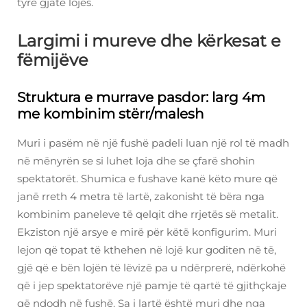
tyre gjatë lojës.
Largimi i mureve dhe kërkesat e
fëmijëve
Struktura e murrave pasdor: larg 4m
me kombinim stërr/malesh
Muri i pasëm në një fushë padeli luan një rol të madh
në mënyrën se si luhet loja dhe se çfarë shohin
spektatorët. Shumica e fushave kanë këto mure që
janë rreth 4 metra të lartë, zakonisht të bëra nga
kombinim paneleve të qelqit dhe rrjetës së metalit.
Ekziston një arsye e mirë për këtë konfigurim. Muri
lejon që topat të kthehen në lojë kur goditen në të,
gjë që e bën lojën të lëvizë pa u ndërprerë, ndërkohë
që i jep spektatorëve një pamje të qartë të gjithçkaje
që ndodh në fushë. Sa i lartë është muri dhe nga