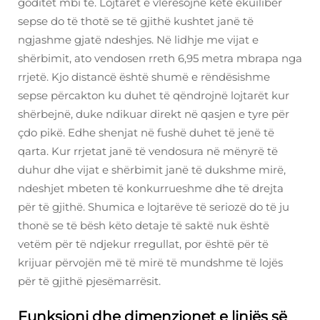
goditet mbi të. Lojtarët e vlerësojnë këtë ekuilibër
sepse do të thotë se të gjithë kushtet janë të
ngjashme gjatë ndeshjes. Në lidhje me vijat e
shërbimit, ato vendosen rreth 6,95 metra mbrapa nga
rrjetë. Kjo distancë është shumë e rëndësishme
sepse përcakton ku duhet të qëndrojnë lojtarët kur
shërbejnë, duke ndikuar direkt në qasjen e tyre për
çdo pikë. Edhe shenjat në fushë duhet të jenë të
qarta. Kur rrjetat janë të vendosura në mënyrë të
duhur dhe vijat e shërbimit janë të dukshme mirë,
ndeshjet mbeten të konkurrueshme dhe të drejta
për të gjithë. Shumica e lojtarëve të seriozë do të ju
thonë se të bësh këto detaje të saktë nuk është
vetëm për të ndjekur rregullat, por është për të
krijuar përvojën më të mirë të mundshme të lojës
për të gjithë pjesëmarrësit.
Funksioni dhe dimenzionet e linjës së