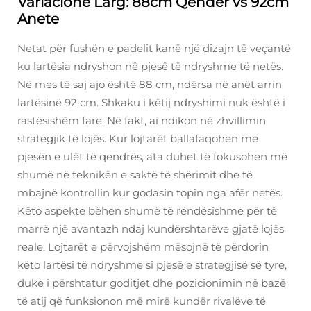
Variacione Larg: 88cm Qendër vs 92cm
Anete
Netat për fushën e padelit kanë një dizajn të veçantë
ku lartësia ndryshon në pjesë të ndryshme të netës.
Në mes të saj ajo është 88 cm, ndërsa në anët arrin
lartësinë 92 cm. Shkaku i këtij ndryshimi nuk është i
rastësishëm fare. Në fakt, ai ndikon në zhvillimin
strategjik të lojës. Kur lojtarët ballafaqohen me
pjesën e ulët të qendrës, ata duhet të fokusohen më
shumë në teknikën e saktë të shërimit dhe të
mbajnë kontrollin kur godasin topin nga afër netës.
Këto aspekte bëhen shumë të rëndësishme për të
marrë një avantazh ndaj kundërshtarëve gjatë lojës
reale. Lojtarët e përvojshëm mësojnë të përdorin
këto lartësi të ndryshme si pjesë e strategjisë së tyre,
duke i përshtatur goditjet dhe pozicionimin në bazë
të atij që funksionon më mirë kundër rivalëve të