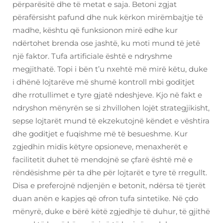
përparësitë dhe të metat e saja. Betoni zgjat
përafërsisht pafund dhe nuk kërkon mirëmbajtje të
madhe, kështu që funksionon mirë edhe kur
ndërtohet brenda ose jashtë, ku moti mund të jetë
një faktor. Tufa artificiale është e ndryshme
megjithatë. Topi i bën t’u nxehtë më mirë këtu, duke
i dhënë lojtarëve më shumë kontroll mbi goditjet
dhe rrotullimet e tyre gjatë ndeshjeve. Kjo në fakt e
ndryshon mënyrën se si zhvillohen lojët strategjikisht,
sepse lojtarët mund të ekzekutojnë këndet e vështira
dhe goditjet e fuqishme më të besueshme. Kur
zgjedhin midis këtyre opsioneve, menaxherët e
facilitetit duhet të mendojnë se çfarë është më e
rëndësishme për ta dhe për lojtarët e tyre të rregullt.
Disa e preferojnë ndjenjën e betonit, ndërsa të tjerët
duan anën e kapjes që ofron tufa sintetike. Në çdo
mënyrë, duke e bërë këtë zgjedhje të duhur, të gjithë