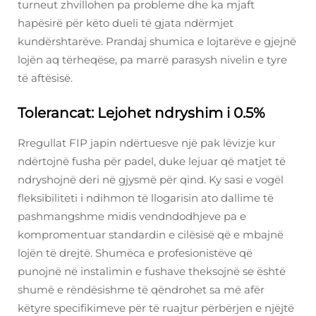
turneut zhvillohen pa probleme dhe ka mjaft
hapësirë për këto dueli të gjata ndërmjet
kundërshtarëve. Prandaj shumica e lojtarëve e gjejnë
lojën aq tërheqëse, pa marrë parasysh nivelin e tyre
të aftësisë.
Tolerancat: Lejohet ndryshim i 0.5%
Rregullat FIP japin ndërtuesve një pak lëvizje kur
ndërtojnë fusha për padel, duke lejuar që matjet të
ndryshojnë deri në gjysmë për qind. Ky sasi e vogël
fleksibiliteti i ndihmon të llogarisin ato dallime të
pashmangshme midis vendndodhjeve pa e
kompromentuar standardin e cilësisë që e mbajnë
lojën të drejtë. Shumëca e profesionistëve që
punojnë në instalimin e fushave theksojnë se është
shumë e rëndësishme të qëndrohet sa më afër
këtyre specifikimeve për të ruajtur përbërjen e njëjtë