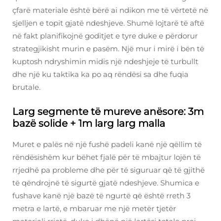
çfarë materiale është bërë ai ndikon me të vërtetë në
sjelljen e topit gjatë ndeshjeve. Shumë lojtarë të aftë
në fakt planifikojnë goditjet e tyre duke e përdorur
strategjikisht murin e pasëm. Një mur i mirë i bën të
kuptosh ndryshimin midis një ndeshjeje të turbullt
dhe një ku taktika ka po aq rëndësi sa dhe fuqia
brutale.
Larg segmente të mureve anësore: 3m
bazë solide + 1m larg larg malla
Muret e palës në një fushë padeli kanë një qëllim të
rëndësishëm kur bëhet fjalë për të mbajtur lojën të
rrjedhë pa probleme dhe për të siguruar që të gjithë
të qëndrojnë të sigurtë gjatë ndeshjeve. Shumica e
fushave kanë një bazë të ngurtë që është rreth 3
metra e lartë, e mbaruar me një metër tjetër