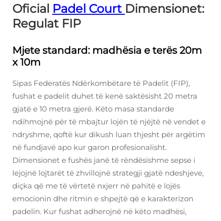
Oficial
Padel Court
Dimensionet:
Regulat FIP
Mjete standard: madhësia e terës 20m
x 10m
Sipas Federatës Ndërkombëtare të Padelit (FIP),
fushat e padelit duhet të kenë saktësisht 20 metra
gjatë e 10 metra gjerë. Këto masa standarde
ndihmojnë për të mbajtur lojën të njëjtë në vendet e
ndryshme, qoftë kur dikush luan thjesht për argëtim
në fundjavë apo kur garon profesionalisht.
Dimensionet e fushës janë të rëndësishme sepse i
lejojnë lojtarët të zhvillojnë strategji gjatë ndeshjeve,
diçka që me të vërtetë nxjerr në pahitë e lojës
emocionin dhe ritmin e shpejtë që e karakterizon
padelin. Kur fushat adherojnë në këto madhësi,