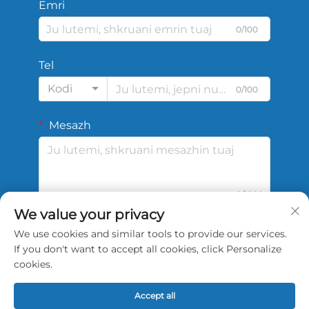
Emri
0/100
Tel
Kodi
0/100
Mesazh
0/1000
We value your privacy
We use cookies and similar tools to provide our services.
DËRGO
If you don't want to accept all cookies, click Personalize
cookies.
Accept all