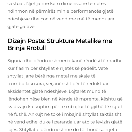
caktuar. Njohja me këto dimensione të netës
ndihmon në përmirësimin e performancës gjatë
ndeshjeve dhe çon në vendime më të menduara
gjatë garave.
Dizajn Poste: Struktura Metalike me
Brinja Rrotull
Siguria dhe qëndrueshmëria kanë rëndësi të madhe
kur flasim për shtyllat e rrjetës së padelit. Vetë
shtyllat janë bërë nga metal me skaje të
rrumbullakosura, veçanërisht për të reduktuar
aksidentet gjatë ndeshjeve. Lojtarët mund të
lëndohen nëse bien në kënde të mprehta, kështu që
ky dizajn ka kuptim për të mbajtur të gjithë të sigurt
në fushë. Ankujt në tokë i mbajnë shtyllat saktësisht
në vend edhe, duke i parandaluar ato të lëvizin gjatë
lojës. Shtyllat e qëndrueshme do të thonë se rrjeta