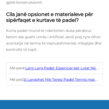
gjatë konstruksionit.
Cila janë opsionet e materialeve për
sipërfaqet e kurtave të padel?
Kurta padel mund të ndertohen duke përdorur
beton ose gusht umës i artificiel, secili prej tyre ofron
avantatje në terma të trajnueshmerisë, mbajtjes dhe
kontrollit të topit.
Më parë:
Larg Larg Padel: Essencial për Lojat Në Natë
Më pas:
Si Largohet Një Teresi Padel Tennis nga Një Teresi Tennis Tradicional?