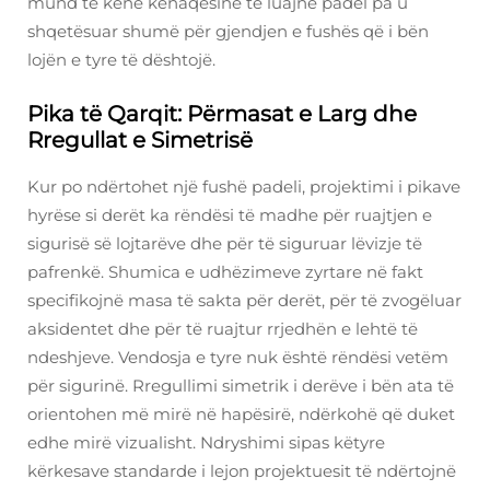
mund të kenë kënaqësinë të luajnë padel pa u
shqetësuar shumë për gjendjen e fushës që i bën
lojën e tyre të dështojë.
Pika të Qarqit: Përmasat e Larg dhe
Rregullat e Simetrisë
Kur po ndërtohet një fushë padeli, projektimi i pikave
hyrëse si derët ka rëndësi të madhe për ruajtjen e
sigurisë së lojtarëve dhe për të siguruar lëvizje të
pafrenkë. Shumica e udhëzimeve zyrtare në fakt
specifikojnë masa të sakta për derët, për të zvogëluar
aksidentet dhe për të ruajtur rrjedhën e lehtë të
ndeshjeve. Vendosja e tyre nuk është rëndësi vetëm
për sigurinë. Rregullimi simetrik i derëve i bën ata të
orientohen më mirë në hapësirë, ndërkohë që duket
edhe mirë vizualisht. Ndryshimi sipas këtyre
kërkesave standarde i lejon projektuesit të ndërtojnë