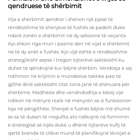
qendruese të shërbimit
Vija e shërbimit qendror i shënon një pjesë të
rëndësishme të shenjave të fushës së padelit duke
ndarë zonën e shërbimit në dy seksione të veçanta.
Ajo shkon nga muri i pasmë deri në vijat e shërbimit
në të dy anët e fushës. Kjo vijë është e rëndësishme
strategjikisht sepse i tregon lojtarëve saktësisht ku
duhet të qëndrojnë kur bëjnë shërbim. Vendosja e saj
ndihmon në krijimin e mundësive taktike pasi të
gjithë dinë saktësisht cilat zona janë të shënuara për
shërbime. Madhësia dhe vendndodhja e kësaj vije
ndikon në mënyrë reale në mënyrën se si funksionon
loja në përgjithësi. Shenjat e fushës bëjnë më shumë
se sa të duken të rregullta ato ndikojnë në formimin
e strategjisë së lojës duke u dhënë lojtarëve kufij të
qartë brenda të cilëve mund të planifikojnë lëvizjet e