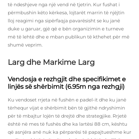
të ndeshjeve nga një vend në tjetrin. Kur fushat i
përmbushin këto kërkesa, lojtarët marrin të njëjtin
lloj reagimi nga sipërfaqja pavarësisht se ku janë
duke u garuar, gjë që e bën organizimin e turneve
më të lehtë dhe e mban publikun të kthehet për më
shumë veprim.
Larg dhe Markime Larg
Vendosja e rezhgjit dhe specifikimet e
linjës së shërbimit (6.95m nga rezhgji)
Ku vendoset rrjeta në fushën e padel-it dhe ku janë
tërhequr vijat e shërbimit bën të gjithë ndryshimin
për të mbajtur lojën të drejtë dhe strategjike. Rrjetë
është në mes të fushës dhe ka lartësi 88 cm, kështu
që asnjëra anë nuk ka përparësi të papajtueshme kur