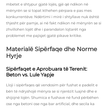
mbetet e shtypur gjatë lojës, gjë që ndikon në
mënyrën se si topat kthehen përpara e pas mes
konkurrentëve. Ndërtimi i mirë i shtyllave nuk është
thjesht për pamje, ai në fakt ndikon në mënyrën se si
zhvillohen lojët dhe i parandalon lojtarët nga
problemet me pajisjet gjatë pikave kritike.
Materialë Sipërfaqe dhe Norme
Hyrje
Sipërfaqet e Aprobuara të Terenit:
Beton vs. Lule Yapje
Lloji i sipërfaqes që vendosim për fushat e padelit e
bën të ndryshojë mënyra se si njerëzit luajnë dhe e
shijojnë lojën. Shumica e fushave në fund përbëhen
ose nga betoni ose nga bar artificial, dhe secila ka