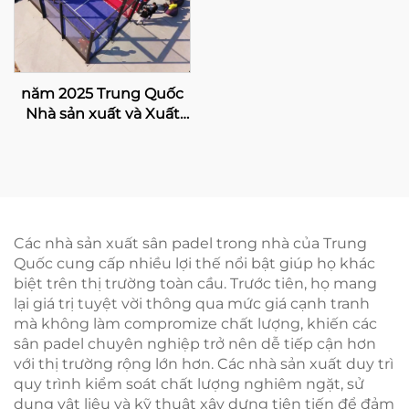
năm 2025 Trung Quốc
Nhà sản xuất và Xuất
khẩu Chuyên nghiệp
Kích thước Sân Padbol
10*6M Cung cấp Bề mặt
ChơiỔn định và Tin cậy
005
Các nhà sản xuất sân padel trong nhà của Trung
Quốc cung cấp nhiều lợi thế nổi bật giúp họ khác
biệt trên thị trường toàn cầu. Trước tiên, họ mang
lại giá trị tuyệt vời thông qua mức giá cạnh tranh
mà không làm compromize chất lượng, khiến các
sân padel chuyên nghiệp trở nên dễ tiếp cận hơn
với thị trường rộng lớn hơn. Các nhà sản xuất duy trì
quy trình kiểm soát chất lượng nghiêm ngặt, sử
dụng vật liệu và kỹ thuật xây dựng tiên tiến để đảm