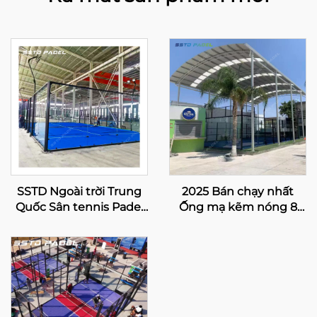
SSTD Ngoài trời Trung
2025 Bán chạy nhất
Quốc Sân tennis Padel
Ống mạ kẽm nóng 8
toàn cảnh Nhà sản xuất
đèn LED Toàn cảnh Mua
chuyên nghiệp Kinh
Sân Padel 20m*6m Sân
điển Sân Padel Công
Paddle đơn Sân Padel
nghệ tiên tiến cho Câu
đơn 004
lạc bộ Padel 001-2