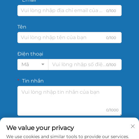
0/100
Tên
0/100
Điện thoại
Mã
0/100
Tin nhắn
0/1000
We value your privacy
Gửi
We use cookies and similar tools to provide our services.