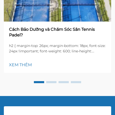
Cách Bảo Dưỡng và Chăm Sóc Sân Tennis
Padel?
h2 { margin-top: 26px; margin-bottom: 18px; font-size:
24px !important; font-weight: 600; line-height:
normal; } h3 { margin-top: 26px; margin-bottom: 18px;
font-size: 20px !important; font-weight: 600; line-
XEM THÊM
height: ...}